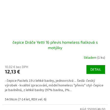
čepice Dráče Yetti 16 převis homeless fialková s
motýlky
Skladem
(1 ks)
10,02 € bez DPH
DETAIL
12,13 €
- čepice Pastels 19 z lehké bavlny, jednovrstvá ... šedá- český
výrobek - kvalitní zpracování, módní homeless "převis" styl- čepice
je bavlněná, z lehké bavlny (97% bavlna, 3%...
54-56cm (7-14 let, RDX vel. 6)
Kód:
55030/48-50