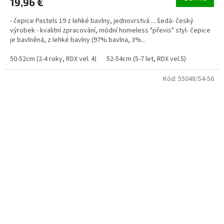
19,96 €
- čepice Pastels 19 z lehké bavlny, jednovrstvá ... šedá- český
výrobek - kvalitní zpracování, módní homeless "převis" styl- čepice
je bavlněná, z lehké bavlny (97% bavlna, 3%...
50-52cm (2-4 roky, RDX vel. 4)
52-54cm (5-7 let, RDX vel.5)
Kód:
55048/54-56