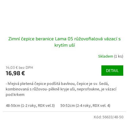
Zimní čepice beranice Lama 05 růžovofialová vázací s
krytím uší
Skladem
(1 ks)
14,03 € bez DPH
DETAIL
16,98 €
- hřejivá pletená čepice podšitá bavlnou, čepice je sv. šedá,
kombinovaná s růžovou- pěkně kryje uši, neprofoukne, je vázací
pod krkem
48-50cm (1-2 roky, RDX vel.3)
50-52cm (2-4 roky, RDX vel. 4)
Kód:
56633/48-50