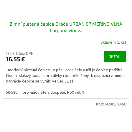
Zimní pletená čepice Dráče URBAN 07 MERINO VLNA
burgund vínová
Skladem
(1 ks)
13,68 € bez DPH
DETAIL
16,55 €
- moderní pletená čepice - v pásu přes čelo a uši je čepice podšitá
flísem- slušivý kousek pro dívky i dospělé ženy- k dispozici v mnoha
barvách- čepice se vyrábí ve vel. 52 až...
56-58cm (pro -náctileté a dospělé, RDX vel.7)
Kód:
56585/48-50