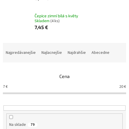
Čepice zimní bílá s květy
Skladem
(4 ks)
7,45 €
R
a
Najpredávanejšie
Najlacnejšie
Najdrahšie
Abecedne
d
e
n
Cena
i
e
7
€
20
€
p
r
o
d
u
k
Na sklade
79
t