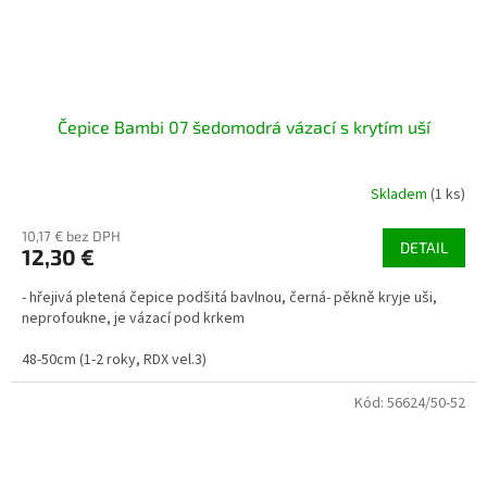
Čepice Bambi 07 šedomodrá vázací s krytím uší
Skladem
(1 ks)
10,17 € bez DPH
DETAIL
12,30 €
- hřejivá pletená čepice podšitá bavlnou, černá- pěkně kryje uši,
neprofoukne, je vázací pod krkem
48-50cm (1-2 roky, RDX vel.3)
Kód:
56624/50-52