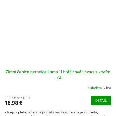
Zimní čepice beranice Lama 11 hořčicová vázací s krytím
uší
Skladem
(2 ks)
14,03 € bez DPH
DETAIL
16,98 €
- hřejivá pletená čepice podšitá bavlnou, čepice je sv. šedá,