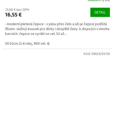
13,68 € bez DPH
DETAIL
16,55 €
- moderní pletená čepice - v pásu přes čelo a uši je čepice podšitá
flísem- slušivý kousek pro dívky i dospělé ženy- k dispozici v mnoha
barvách- čepice se vyrábí ve vel. 52 až...
50-52cm (2-4 roky, RDX vel. 4)
Kód:
56618/56-58