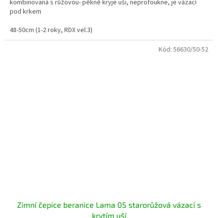
kombinovaná s růžovou- pěkně kryje uši, neprofoukne, je vázací
pod krkem
48-50cm (1-2 roky, RDX vel.3)
Kód:
56630/50-52
Zimní čepice beranice Lama 05 starorůžová vázací s
krytím uší