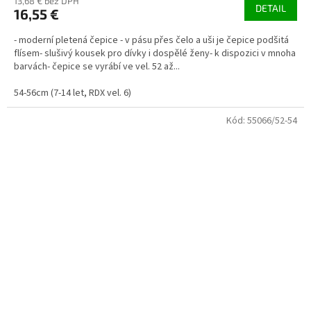
13,68 € bez DPH
DETAIL
16,55 €
- moderní pletená čepice - v pásu přes čelo a uši je čepice podšitá
flísem- slušivý kousek pro dívky i dospělé ženy- k dispozici v mnoha
barvách- čepice se vyrábí ve vel. 52 až...
54-56cm (7-14 let, RDX vel. 6)
Kód:
55066/52-54