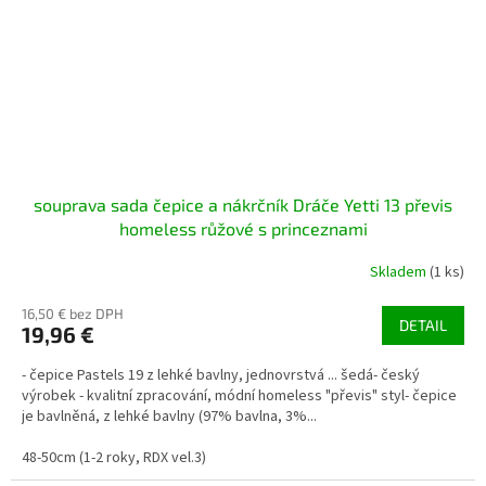
souprava sada čepice a nákrčník Dráče Yetti 13 převis
homeless růžové s princeznami
Skladem
(1 ks)
16,50 € bez DPH
DETAIL
19,96 €
- čepice Pastels 19 z lehké bavlny, jednovrstvá ... šedá- český
výrobek - kvalitní zpracování, módní homeless "převis" styl- čepice
je bavlněná, z lehké bavlny (97% bavlna, 3%...
48-50cm (1-2 roky, RDX vel.3)