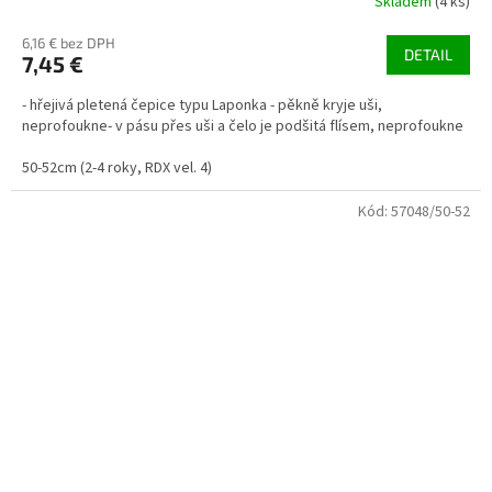
Skladem
(4 ks)
6,16 € bez DPH
DETAIL
7,45 €
- hřejivá pletená čepice typu Laponka - pěkně kryje uši,
neprofoukne- v pásu přes uši a čelo je podšitá flísem, neprofoukne
50-52cm (2-4 roky, RDX vel. 4)
Kód:
57048/50-52