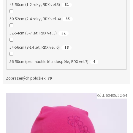
48-50cm (1-2 roky, RDX vel.3)
31
50-52cm (2-4 roky, RDX vel. 4)
35
52-54cm (5-7 let, RDX vel.5)
32
54-56cm (7-14 let, RDX vel. 6)
18
56-58cm (pro -náctileté a dospělé, RDX vel.7)
4
Zobrazených položiek:
79
V
Kód:
60405/52-54
ý
p
i
s
p
r