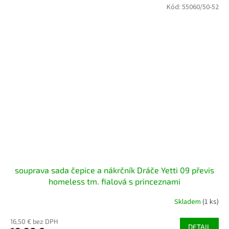
Kód:
55060/50-52
souprava sada čepice a nákrčník Dráče Yetti 09 převis
homeless tm. fialová s princeznami
Skladem
(1 ks)
16,50 € bez DPH
DETAIL