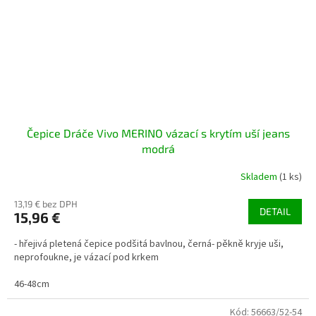
Čepice Dráče Vivo MERINO vázací s krytím uší jeans
modrá
Skladem
(1 ks)
13,19 € bez DPH
DETAIL
15,96 €
- hřejivá pletená čepice podšitá bavlnou, černá- pěkně kryje uši,
neprofoukne, je vázací pod krkem
46-48cm
Kód:
56663/52-54