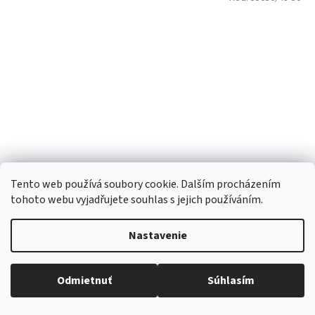
Tento web používá soubory cookie. Dalším procházením
tohoto webu vyjadřujete souhlas s jejich používáním.
čepice Dráče Yetti 13 převis homeless růžová s
Nastavenie
princeznami
Skladem
(2 ks)
Odmietnuť
Súhlasím
Všetko skladom, tovar odosielame každý pracovný deň.
10,02 € bez DPH
DETAIL
12,13 €