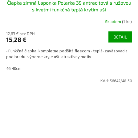
Čiapka zimná Laponka Polarka 39 antracitová s ružovou
s kvetmi funkčná teplá krytím uší
Skladem
(1 ks)
12,63 € bez DPH
DETAIL
15,28 €
- Funkčná čiapka, kompletne podšitá fleecom - teplá- zaväzovacia
pod bradu- výborne kryje uši- atraktívny motív
46-48cm
Kód:
56642/48-50