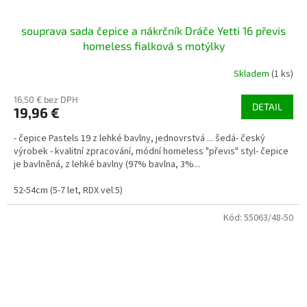
souprava sada čepice a nákrčník Dráče Yetti 16 převis
homeless fialková s motýlky
Skladem
(1 ks)
16,50 € bez DPH
DETAIL
19,96 €
- čepice Pastels 19 z lehké bavlny, jednovrstvá ... šedá- český
výrobek - kvalitní zpracování, módní homeless "převis" styl- čepice
je bavlněná, z lehké bavlny (97% bavlna, 3%...
52-54cm (5-7 let, RDX vel.5)
Kód:
55063/48-50