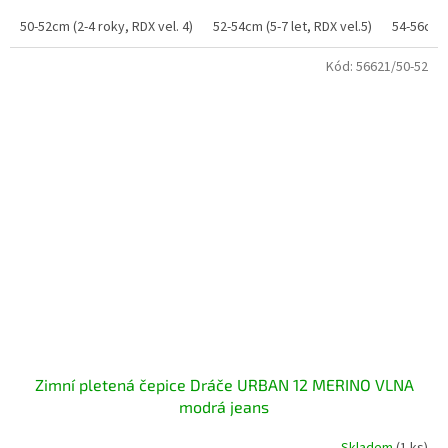
50-52cm (2-4 roky, RDX vel. 4)
52-54cm (5-7 let, RDX vel.5)
54-56cm (
Kód:
56621/50-52
Zimní pletená čepice Dráče URBAN 12 MERINO VLNA
modrá jeans
Skladem
(1 ks)