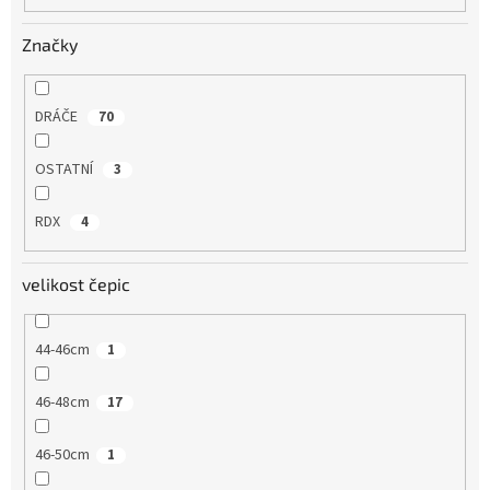
o
v
Značky
DRÁČE
70
OSTATNÍ
3
RDX
4
velikost čepic
44-46cm
1
46-48cm
17
46-50cm
1