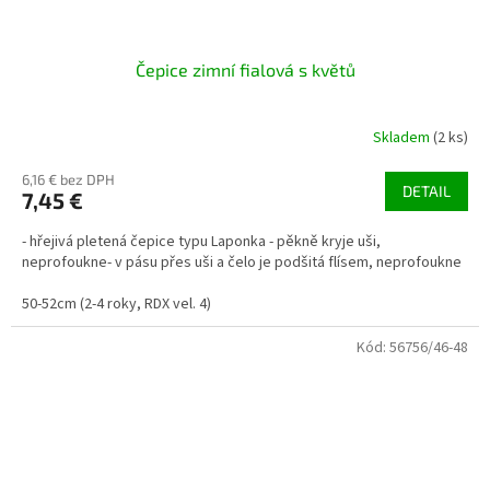
Čepice zimní fialová s květů
Skladem
(2 ks)
6,16 € bez DPH
DETAIL
7,45 €
- hřejivá pletená čepice typu Laponka - pěkně kryje uši,
neprofoukne- v pásu přes uši a čelo je podšitá flísem, neprofoukne
50-52cm (2-4 roky, RDX vel. 4)
Kód:
56756/46-48