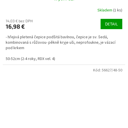
Skladem
(1 ks)
14,03 € bez DPH
DETAIL
16,98 €
- hřejivá pletená čepice podšitá bavlnou, čepice je sv. šedá,
kombinovaná s růžovou- pěkně kryje uši, neprofoukne, je vázací
pod krkem
50-52cm (2-4 roky, RDX vel. 4)
Kód:
56627/48-50