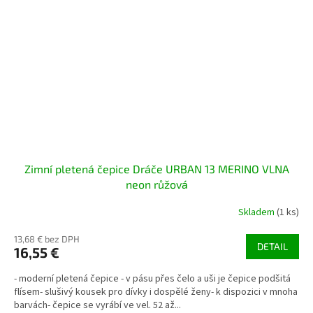
Zimní pletená čepice Dráče URBAN 13 MERINO VLNA
neon růžová
Skladem
(1 ks)
13,68 € bez DPH
DETAIL
16,55 €
- moderní pletená čepice - v pásu přes čelo a uši je čepice podšitá
flísem- slušivý kousek pro dívky i dospělé ženy- k dispozici v mnoha
barvách- čepice se vyrábí ve vel. 52 až...