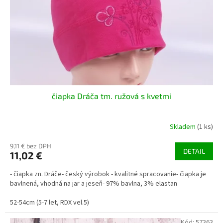
o
d
u
k
t
o
v
čiapka Dráča tm. ružová s kvetmi
Skladem
(1 ks)
9,11 € bez DPH
DETAIL
11,02 €
- čiapka zn. Dráče- český výrobok - kvalitné spracovanie- čiapka je
bavlnená, vhodná na jar a jeseň- 97% bavlna, 3% elastan
52-54cm (5-7 let, RDX vel.5)
Kód:
57363