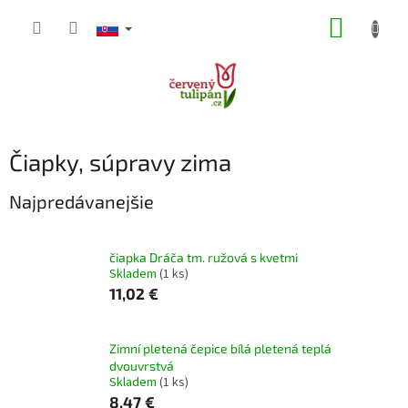
Prejsť
NÁKUP
na
obsah
KOŠÍK
Čiapky, súpravy zima
Najpredávanejšie
čiapka Dráča tm. ružová s kvetmi
Skladem
(1 ks)
11,02 €
Zimní pletená čepice bílá pletená teplá
dvouvrstvá
Skladem
(1 ks)
8,47 €