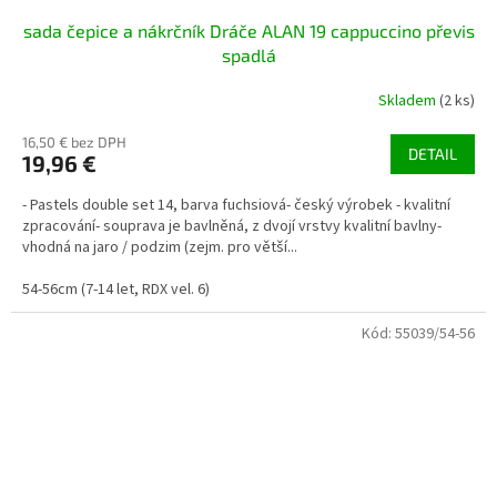
sada čepice a nákrčník Dráče ALAN 19 cappuccino převis
spadlá
Skladem
(2 ks)
16,50 € bez DPH
DETAIL
19,96 €
- Pastels double set 14, barva fuchsiová- český výrobek - kvalitní
zpracování- souprava je bavlněná, z dvojí vrstvy kvalitní bavlny-
vhodná na jaro / podzim (zejm. pro větší...
54-56cm (7-14 let, RDX vel. 6)
Kód:
55039/54-56