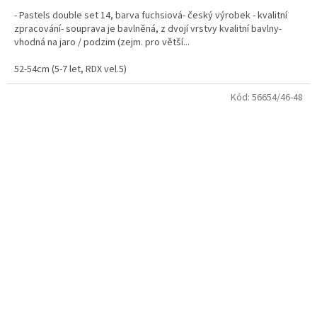
- Pastels double set 14, barva fuchsiová- český výrobek - kvalitní
zpracování- souprava je bavlněná, z dvojí vrstvy kvalitní bavlny-
vhodná na jaro / podzim (zejm. pro větší...
52-54cm (5-7 let, RDX vel.5)
Kód:
56654/46-48