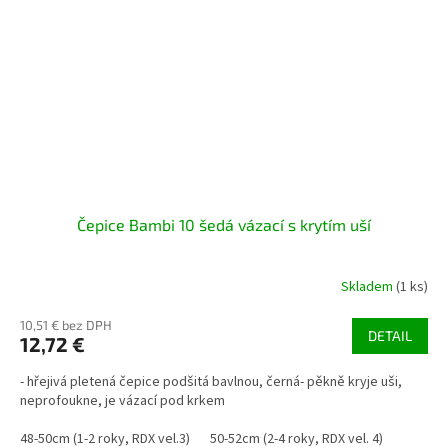
Čepice Bambi 10 šedá vázací s krytím uší
Skladem
(1 ks)
10,51 € bez DPH
DETAIL
12,72 €
- hřejivá pletená čepice podšitá bavlnou, černá- pěkně kryje uši,
neprofoukne, je vázací pod krkem
48-50cm (1-2 roky, RDX vel.3)
50-52cm (2-4 roky, RDX vel. 4)