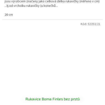
jsou výrobcem značeny jako celková délka rukavičky (měřeno v cm)
...tj.od vrcholku rukavičky (u konečků...
26 cm
Kód:
52353/21
Rukavice Boma Finles bez prstů