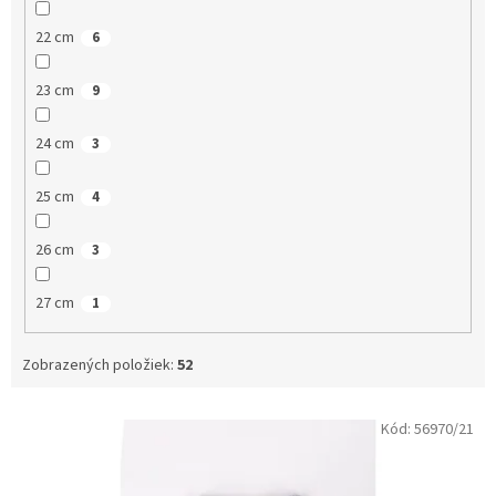
22 cm
6
23 cm
9
24 cm
3
25 cm
4
26 cm
3
27 cm
1
Zobrazených položiek:
52
V
Kód:
56970/21
ý
p
i