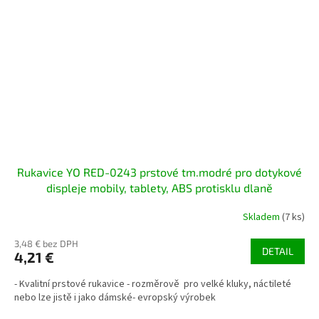
Rukavice YO RED-0243 prstové tm.modré pro dotykové
displeje mobily, tablety, ABS protisklu dlaně
Skladem
(7 ks)
3,48 € bez DPH
DETAIL
4,21 €
- Kvalitní prstové rukavice - rozměrově pro velké kluky, náctileté
nebo lze jistě i jako dámské- evropský výrobek