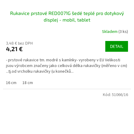
Rukavice prstové RED0071G šedé teplé pro dotykový
displej - mobil, tablet
Skladem
(3 ks)
3,48 € bez DPH
DETAIL
4,21 €
- prstové rukavice tm. modré s kamínky- vyrobeny v EU Velikosti
jsou výrobcem značeny jako celková délka rukavičky (měřeno v cm)
...tj.od vrcholku rukavičky (u konečků...
16 cm
18 cm
Kód:
51066/16