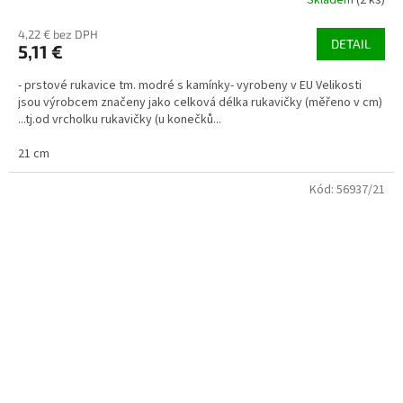
Skladem
(2 ks)
4,22 € bez DPH
DETAIL
5,11 €
- prstové rukavice tm. modré s kamínky- vyrobeny v EU Velikosti
jsou výrobcem značeny jako celková délka rukavičky (měřeno v cm)
...tj.od vrcholku rukavičky (u konečků...
21 cm
Kód:
56937/21