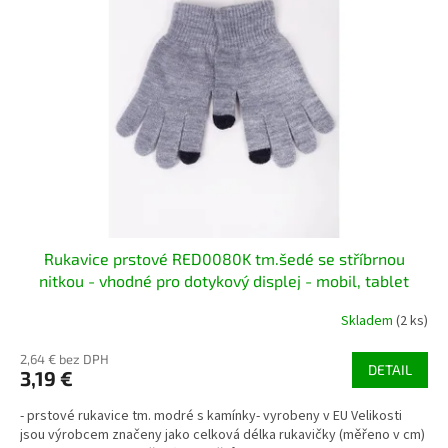
s
p
r
o
d
u
k
t
o
v
Rukavice prstové RED0080K tm.šedé se stříbrnou
nitkou - vhodné pro dotykový displej - mobil, tablet
Skladem
(2 ks)
2,64 € bez DPH
DETAIL
3,19 €
- prstové rukavice tm. modré s kamínky- vyrobeny v EU Velikosti
jsou výrobcem značeny jako celková délka rukavičky (měřeno v cm)