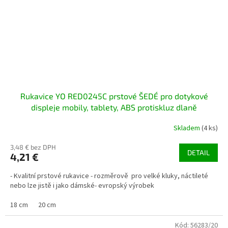
Rukavice YO RED0245C prstové ŠEDÉ pro dotykové
displeje mobily, tablety, ABS protiskluz dlaně
Skladem
(4 ks)
3,48 € bez DPH
DETAIL
4,21 €
- Kvalitní prstové rukavice - rozměrově pro velké kluky, náctileté
nebo lze jistě i jako dámské- evropský výrobek
18 cm
20 cm
Kód:
56283/20