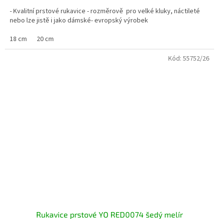
- Kvalitní prstové rukavice - rozměrově pro velké kluky, náctileté
nebo lze jistě i jako dámské- evropský výrobek
18 cm
20 cm
Kód:
55752/26
Rukavice prstové YO RED0074 šedý melír