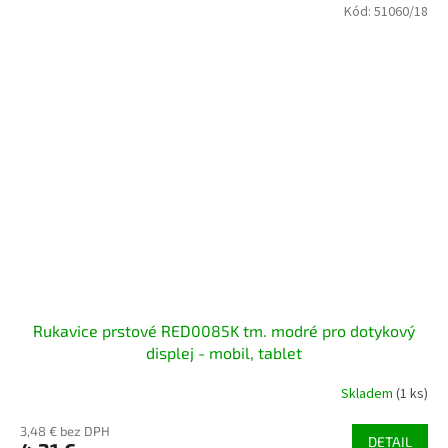
Kód:
51060/18
Rukavice prstové RED0085K tm. modré pro dotykový
displej - mobil, tablet
Skladem
(1 ks)
3,48 € bez DPH
DETAIL