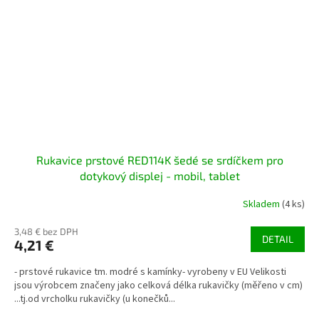
Rukavice prstové RED114K šedé se srdíčkem pro
dotykový displej - mobil, tablet
Skladem
(4 ks)
3,48 € bez DPH
DETAIL
4,21 €
- prstové rukavice tm. modré s kamínky- vyrobeny v EU Velikosti
jsou výrobcem značeny jako celková délka rukavičky (měřeno v cm)
...tj.od vrcholku rukavičky (u konečků...