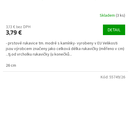
Skladem
(3 ks)
3,13 € bez DPH
DETAIL
3,79 €
- prstové rukavice tm. modré s kamínky- vyrobeny v EU Velikosti
jsou výrobcem značeny jako celková délka rukavičky (měřeno v cm)
...tj.od vrcholku rukavičky (u konečků...
26 cm
Kód:
55749/26