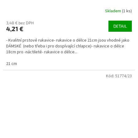
Skladem
(1 ks)
3,48 € bez DPH
DETAIL
4,21 €
- Kvalitní prstové rukavice- rukavice o délce 21cm jsou vhodné jako
DÁMSKÉ (nebo třeba i pro dospívající chlapce)- rukavice o délce
18cm pro -náctileté- rukavice o délce...
21 cm
Kód:
51774/23