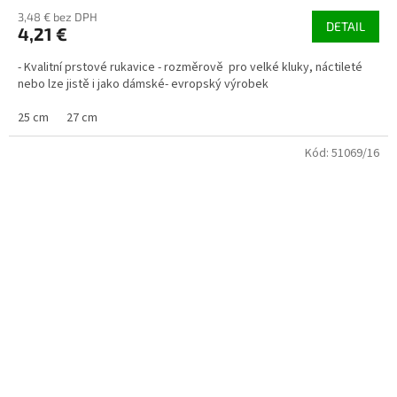
3,48 € bez DPH
DETAIL
4,21 €
- Kvalitní prstové rukavice - rozměrově pro velké kluky, náctileté
nebo lze jistě i jako dámské- evropský výrobek
25 cm
27 cm
Kód:
51069/16