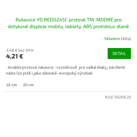
Rukavice YO RED0245C prstové TM. MODRÉ pro
dotykové displeje mobily, tablety, ABS protiskluz dlaně
Skladem
(4 ks)
3,48 € bez DPH
DETAIL
4,21 €
- Kvalitní prstové rukavice - rozměrově pro velké kluky, náctileté
nebo lze jistě i jako dámské- evropský výrobek
18 cm
20 cm
Kód:
56284/20