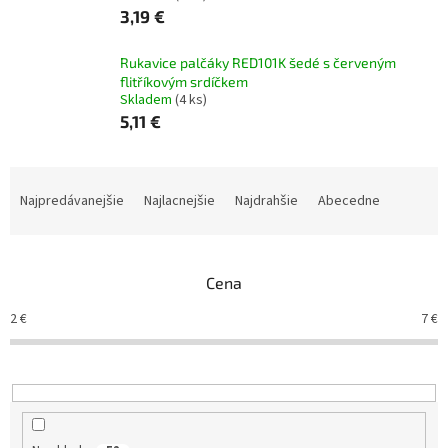
3,19 €
Rukavice palčáky RED101K šedé s červeným
flitříkovým srdíčkem
Skladem
(4 ks)
5,11 €
R
a
Najpredávanejšie
Najlacnejšie
Najdrahšie
Abecedne
d
e
n
Cena
i
e
2
€
7
€
p
r
o
d
u
k