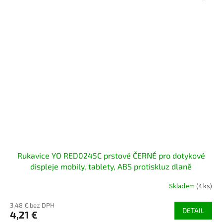
Rukavice YO RED0245C prstové ČERNÉ pro dotykové
displeje mobily, tablety, ABS protiskluz dlaně
Skladem
(4 ks)
3,48 € bez DPH
DETAIL
4,21 €