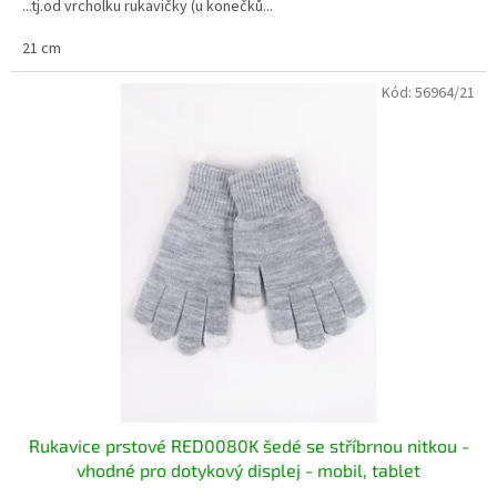
...tj.od vrcholku rukavičky (u konečků...
21 cm
Kód:
56964/21
Rukavice prstové RED0080K šedé se stříbrnou nitkou -
vhodné pro dotykový displej - mobil, tablet