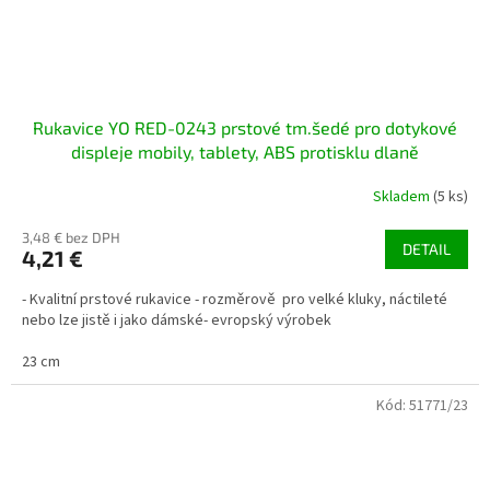
Rukavice YO RED-0243 prstové tm.šedé pro dotykové
displeje mobily, tablety, ABS protisklu dlaně
Skladem
(5 ks)
3,48 € bez DPH
DETAIL
4,21 €
- Kvalitní prstové rukavice - rozměrově pro velké kluky, náctileté
nebo lze jistě i jako dámské- evropský výrobek
23 cm
Kód:
51771/23