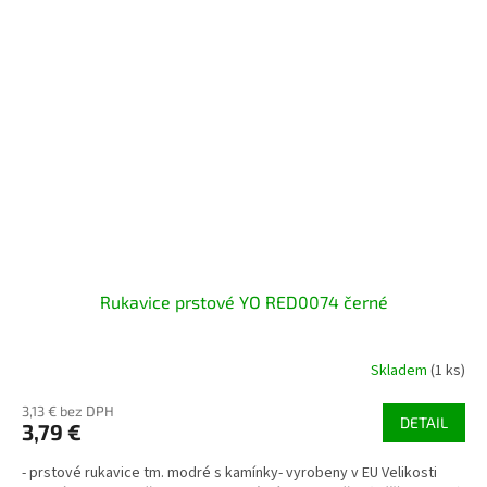
Rukavice prstové YO RED0074 černé
Skladem
(1 ks)
3,13 € bez DPH
DETAIL
3,79 €
- prstové rukavice tm. modré s kamínky- vyrobeny v EU Velikosti