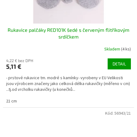
Rukavice palčáky RED101K šedé s červeným flitříkovým
srdíčkem
Skladem
(4 ks)
4,22 € bez DPH
DETAIL
5,11 €
- prstové rukavice tm. modré s kamínky- vyrobeny v EU Velikosti
jsou výrobcem značeny jako celková délka rukavičky (měřeno v cm)
...tj.od vrcholku rukavičky (u konečků...
21 cm
Kód:
56943/21