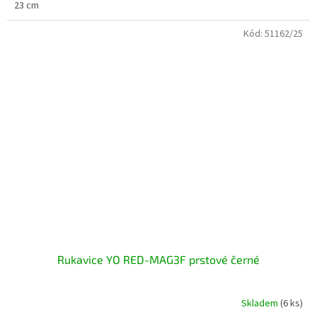
23 cm
Kód:
51162/25
Rukavice YO RED-MAG3F prstové černé
Skladem
(6 ks)