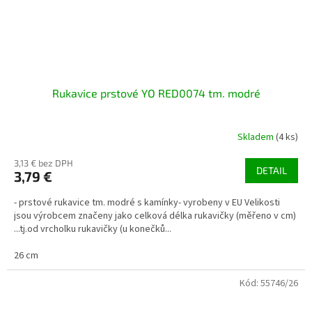
Rukavice prstové YO RED0074 tm. modré
Skladem
(4 ks)
3,13 € bez DPH
DETAIL
3,79 €
- prstové rukavice tm. modré s kamínky- vyrobeny v EU Velikosti
jsou výrobcem značeny jako celková délka rukavičky (měřeno v cm)
...tj.od vrcholku rukavičky (u konečků...
26 cm
Kód:
55746/26