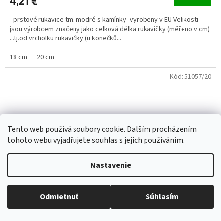
4,21 €
- prstové rukavice tm. modré s kamínky- vyrobeny v EU Velikosti
jsou výrobcem značeny jako celková délka rukavičky (měřeno v cm)
...tj.od vrcholku rukavičky (u konečků...
18 cm
20 cm
Kód:
51057/20
Tento web používá soubory cookie. Dalším procházením
tohoto webu vyjadřujete souhlas s jejich používáním.
Nastavenie
Odmietnuť
Súhlasím
Všetko skladom, tovar odosielame každý pracovný deň.