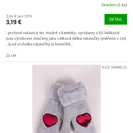
Skladem
(1 ks)
2,64 € bez DPH
DETAIL
3,19 €
- prstové rukavice tm. modré s kamínky- vyrobeny v EU Velikosti
jsou výrobcem značeny jako celková délka rukavičky (měřeno v cm)
...tj.od vrcholku rukavičky (u konečků...
21 cm
Kód:
56946/21