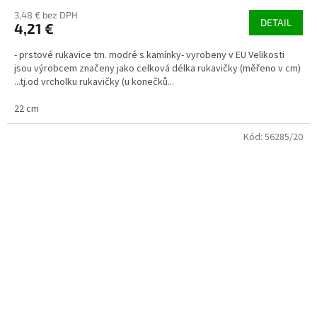
3,48 € bez DPH
DETAIL
4,21 €
- prstové rukavice tm. modré s kamínky- vyrobeny v EU Velikosti
jsou výrobcem značeny jako celková délka rukavičky (měřeno v cm)
...tj.od vrcholku rukavičky (u konečků...
22 cm
Kód:
56285/20