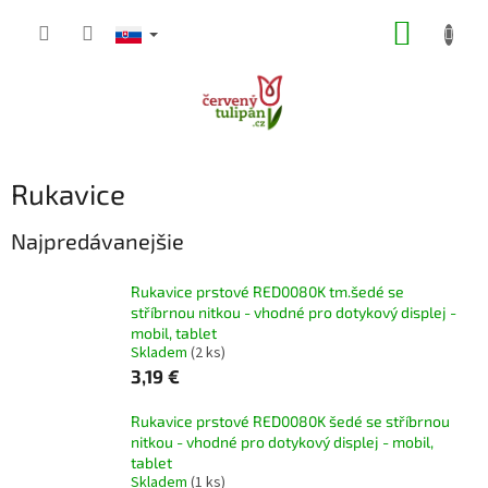
Prejsť
NÁKUP
na
obsah
KOŠÍK
Rukavice
Najpredávanejšie
Rukavice prstové RED0080K tm.šedé se
stříbrnou nitkou - vhodné pro dotykový displej -
mobil, tablet
Skladem
(2 ks)
3,19 €
Rukavice prstové RED0080K šedé se stříbrnou
nitkou - vhodné pro dotykový displej - mobil,
tablet
Skladem
(1 ks)