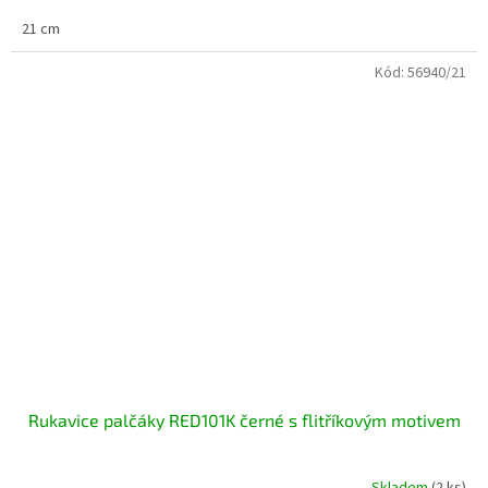
21 cm
Kód:
56940/21
Rukavice palčáky RED101K černé s flitříkovým motivem