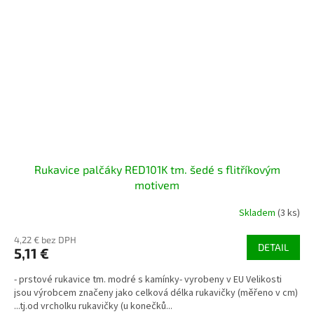
Rukavice palčáky RED101K tm. šedé s flitříkovým
motivem
Skladem
(3 ks)
4,22 € bez DPH
DETAIL
5,11 €
- prstové rukavice tm. modré s kamínky- vyrobeny v EU Velikosti
jsou výrobcem značeny jako celková délka rukavičky (měřeno v cm)
...tj.od vrcholku rukavičky (u konečků...