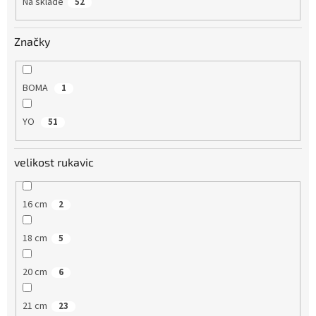
Na sklade
52
t
o
v
Značky
BOMA
1
YO
51
velikost rukavic
16 cm
2
18 cm
5
20 cm
6
21 cm
23