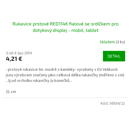
Rukavice prstové RED114K fialové se srdíčkem pro
dotykový displej - mobil, tablet
Skladem
(3 ks)
3,48 € bez DPH
DETAIL
4,21 €
- prstové rukavice tm. modré s kamínky- vyrobeny v EU Velikosti
jsou výrobcem značeny jako celková délka rukavičky (měřeno v cm)
...tj.od vrcholku rukavičky (u konečků...
21 cm
Kód:
56934/21