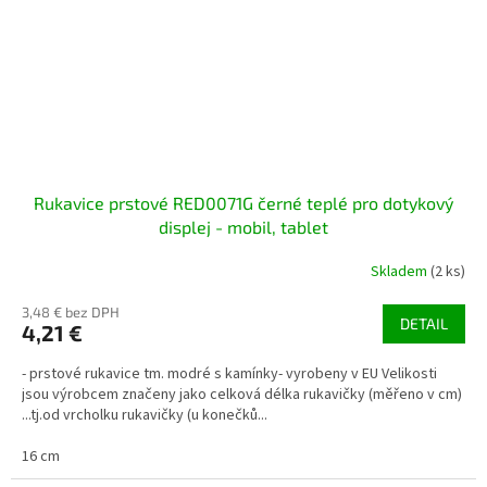
Rukavice prstové RED0071G černé teplé pro dotykový
displej - mobil, tablet
Skladem
(2 ks)
3,48 € bez DPH
DETAIL
4,21 €
- prstové rukavice tm. modré s kamínky- vyrobeny v EU Velikosti
jsou výrobcem značeny jako celková délka rukavičky (měřeno v cm)
...tj.od vrcholku rukavičky (u konečků...
16 cm