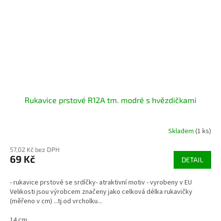
Rukavice prstové R12A tm. modré s hvězdičkami
Skladem
(1 ks)
57,02 Kč bez DPH
69 Kč
DETAIL
- rukavice prstové se srdíčky- atraktivní motiv - vyrobeny v EU
Velikosti jsou výrobcem značeny jako celková délka rukavičky
(měřeno v cm) ...tj.od vrcholku...
14 cm