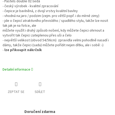
- Pastels double 02 šedá
- český výrobek - kvalitní zpracování
- čepice je bavlněná, z dvojí vrstvy kvalitní bavlny
- vhodná na jaro / podzim (zejm. pro větší popř. i do mírné zimy)
- jde o čepicí atraktivního převislého / spadlého stylu, takže lze nosit
tak jak je na fotce, ale
můžete využít i druhý způsob nošení, kdy můžete čepici ohrnout a
vytvořit tak čepici zateplenou přes uši a čelo
- největší velikost (obvod 54/56cm) zpravidla velmi pohodlně nasadí i
dámy, takže čepici (sadu) můžete pořídit nejen dítku, ale i sobě :-)
-
lze přikoupit nákrčník
Detailní informace
ZEPTAT SE
SDÍLET
Doručení zdarma