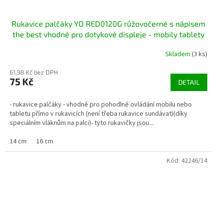
Rukavice palčáky YO RED0120G růžovočerné s nápisem
the best vhodné pro dotykové displeje - mobily tablety
Skladem
(3 ks)
61,98 Kč bez DPH
75 Kč
DETAIL
- rukavice palčáky - vhodné pro pohodlné ovládání mobilu nebo
tabletu přímo v rukavicích (není třeba rukavice sundávat)(díky
speciálním vláknům na palci)- tyto rukavičky jsou...
14 cm
16 cm
Kód:
42246/14