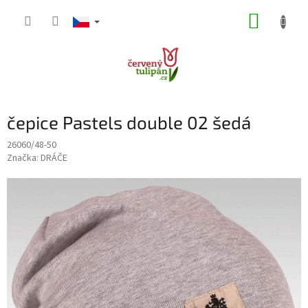
Přejít
NÁKUP
na
obsah
KOŠÍK
čepice Pastels double 02 šedá
26060/48-50
Značka:
DRÁČE