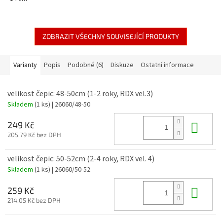
ZOBRAZIT VŠECHNY SOUVISEJÍCÍ PRODUKTY
Varianty
Popis
Podobné (6)
Diskuze
Ostatní informace
velikost čepic: 48-50cm (1-2 roky, RDX vel.3)
Skladem
(1 ks)
| 26060/48-50
Do 
249 Kč
205,79 Kč bez DPH
velikost čepic: 50-52cm (2-4 roky, RDX vel. 4)
Skladem
(1 ks)
| 26060/50-52
Do 
259 Kč
214,05 Kč bez DPH