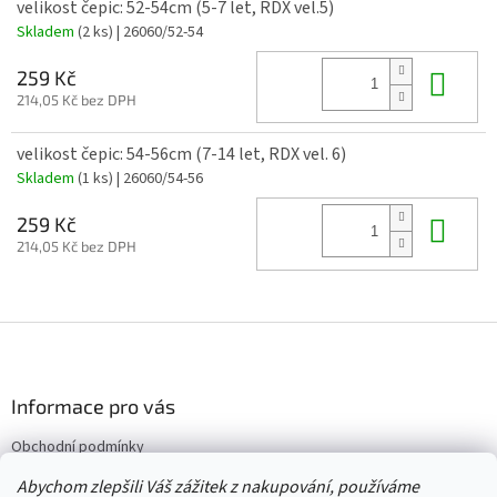
velikost čepic: 52-54cm (5-7 let, RDX vel.5)
Skladem
(2 ks)
| 26060/52-54
Do 
259 Kč
214,05 Kč bez DPH
velikost čepic: 54-56cm (7-14 let, RDX vel. 6)
Skladem
(1 ks)
| 26060/54-56
Do 
259 Kč
214,05 Kč bez DPH
Z
á
p
a
Informace pro vás
t
Obchodní podmínky
í
Vrácení/výměna/reklamace
Abychom zlepšili Váš zážitek z nakupování, používáme