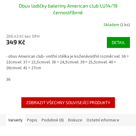
Obuv lodičky baleríny American club LU14/19
černostříbrné
Skladem
(1 ks)
288,43 Kč bez DPH
349 Kč
DETAIL
- obuv American club- vnitřní stélka je koženávnitřní rozměr:vel. 36 =
23cmvel. 37 = 23,5cmvel. 38 = 24,5cmvel. 39 = 25,5cmvel. 40 =
26cmvel. 41 = 27cm
36
ZOBRAZIT VŠECHNY SOUVISEJÍCÍ PRODUKTY
Varianty
Popis
Podobné (6)
Diskuze
Ostatní informace