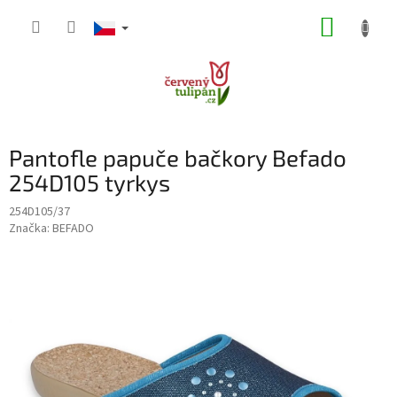
Přejít
NÁKUP
na
obsah
KOŠÍK
Pantofle papuče bačkory Befado
254D105 tyrkys
254D105/37
Značka:
BEFADO