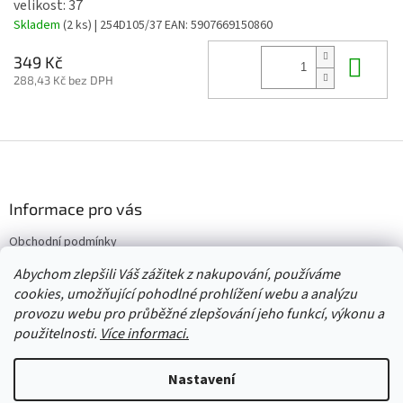
velikost: 37
Skladem
(2 ks)
| 254D105/37
EAN:
5907669150860
Do 
349 Kč
288,43 Kč bez DPH
Z
á
p
a
Informace pro vás
t
Obchodní podmínky
í
Vrácení/výměna/reklamace
Abychom zlepšili Váš zážitek z nakupování, používáme
Velkoobchod
cookies, umožňující pohodlné prohlížení webu a analýzu
provozu webu pro průběžné zlepšování jeho funkcí, výkonu a
použitelnosti.
Více informaci.
Vytvořil Shoptet
Nastavení