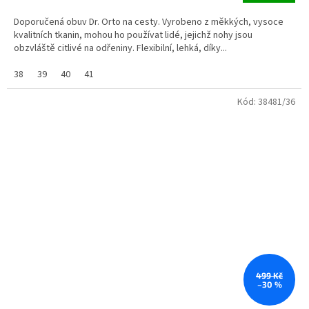
Doporučená obuv Dr. Orto na cesty. Vyrobeno z měkkých, vysoce
kvalitních tkanin, mohou ho používat lidé, jejichž nohy jsou
obzvláště citlivé na odřeniny. Flexibilní, lehká, díky...
38
39
40
41
Kód:
38481/36
499 Kč
–30 %