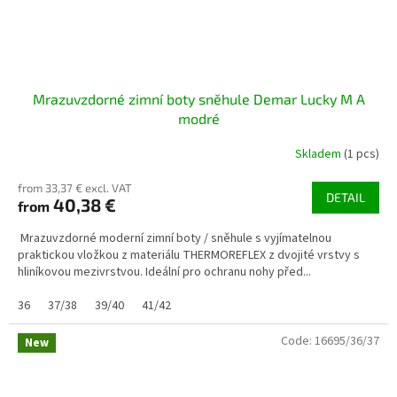
Mrazuvzdorné zimní boty sněhule Demar Lucky M A
modré
Skladem
(1 pcs)
from 33,37 € excl. VAT
DETAIL
40,38 €
from
Mrazuvzdorné moderní zimní boty / sněhule s vyjímatelnou
praktickou vložkou z materiálu THERMOREFLEX z dvojité vrstvy s
hliníkovou mezivrstvou. Ideální pro ochranu nohy před...
36
37/38
39/40
41/42
Code:
16695/36/37
New