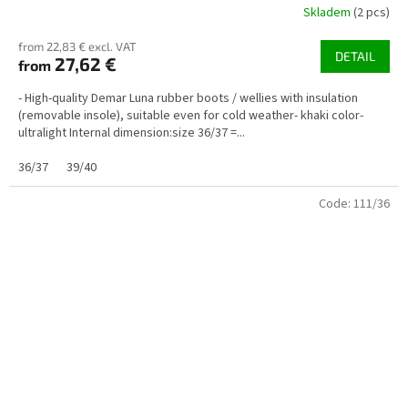
Skladem
(2 pcs)
from 22,83 € excl. VAT
DETAIL
27,62 €
from
- High-quality Demar Luna rubber boots / wellies with insulation
(removable insole), suitable even for cold weather- khaki color-
ultralight Internal dimension:size 36/37 =...
36/37
39/40
Code:
111/36