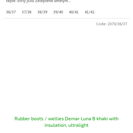
teple- boty jsou zateplené umělým...
36/37
37/38
38/39
39/40
40/41
41/42
Code:
2070/36/37
Rubber boots / wellies Demar Luna B khaki with
insulation, ultralight