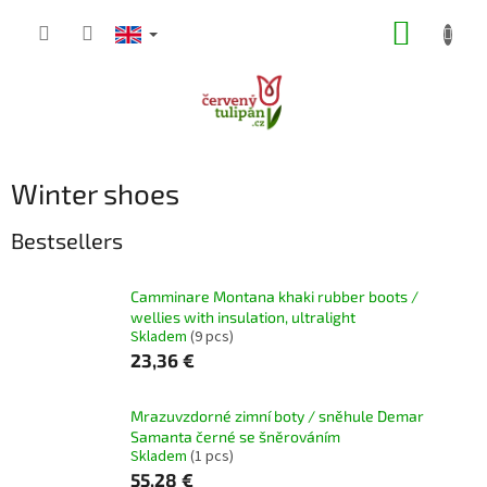
Skip
SHOPP
to
content
CART
Winter shoes
Bestsellers
Camminare Montana khaki rubber boots /
wellies with insulation, ultralight
Skladem
(9 pcs)
23,36 €
Mrazuvzdorné zimní boty / sněhule Demar
Samanta černé se šněrováním
Skladem
(1 pcs)
55,28 €