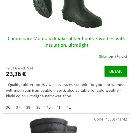
u
c
t
s
Camminare Montana khaki rubber boots / wellies with
insulation, ultralight
Skladem
(9 pcs)
19,31 € excl. VAT
DETAIL
23,36 €
- Quality rubber boots / wellies - sizes suitable for youth or women-
with insulation (removable insert), also suitable for cold weather-
khaki color- ultralight- narrower shoe...
36
37
38
39
40
41
42
Code:
45391/41/42