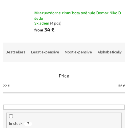
Mrazuvzdorné zimní boty sněhule Demar Niko D
šedé
Skladem
(4 pcs)
34 €
from
P
r
Bestsellers
Least expensive
Most expensive
Alphabetically
o
d
u
Price
c
t
22
€
56
€
s
o
r
t
i
n
In stock
7
g