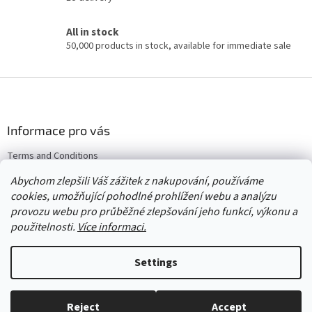
i
n
All in stock
g
50,000 products in stock, available for immediate sale
c
o
n
F
t
o
r
o
o
l
t
Informace pro vás
s
e
Terms and Conditions
r
Returns & Exchanges
Abychom zlepšili Váš zážitek z nakupování, používáme
Wholesale
cookies, umožňující pohodlné prohlížení webu a analýzu
provozu webu pro průběžné zlepšování jeho funkcí, výkonu a
použitelnosti.
Více informaci.
Created by Shoptet
Settings
Copyright 2026
Červený Tulipán
. All rights reserved.
Edit cookie
Reject
Accept
settings