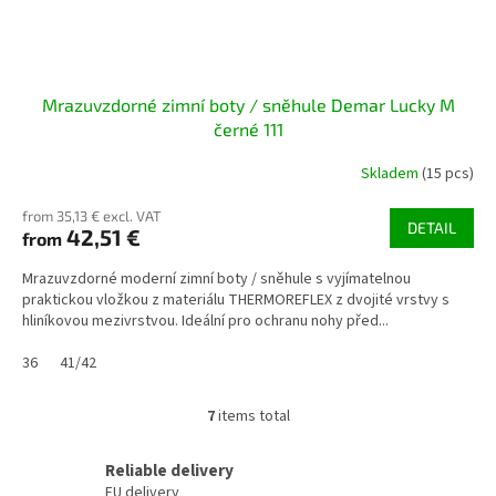
Mrazuvzdorné zimní boty / sněhule Demar Lucky M
černé 111
Skladem
(15 pcs)
from 35,13 € excl. VAT
DETAIL
42,51 €
from
Mrazuvzdorné moderní zimní boty / sněhule s vyjímatelnou
praktickou vložkou z materiálu THERMOREFLEX z dvojité vrstvy s
hliníkovou mezivrstvou. Ideální pro ochranu nohy před...
36
41/42
7
items total
L
i
s
Reliable delivery
t
EU delivery