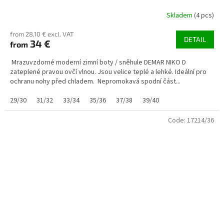
Skladem
(4 pcs)
from 28,10 € excl. VAT
DETAIL
34 €
from
Mrazuvzdorné moderní zimní boty / sněhule DEMAR NIKO D
zateplené pravou ovčí vlnou. Jsou velice teplé a lehké. Ideální pro
ochranu nohy před chladem. Nepromokavá spodní část...
29/30
31/32
33/34
35/36
37/38
39/40
Code:
17214/36