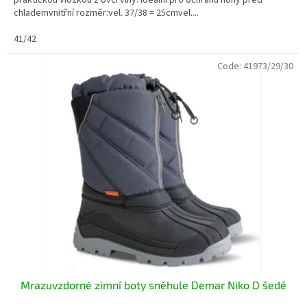
praktickou vložkou z ovčí vlny. Ideální pro ochranu nohy před
chlademvnitřní rozměr:vel. 37/38 = 25cmvel....
41/42
Code:
41973/29/30
Mrazuvzdorné zimní boty sněhule Demar Niko D šedé