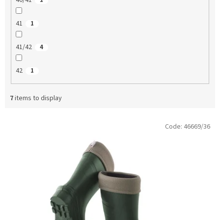
40/41
1
41
1
41/42
4
42
1
7
items to display
L
Code:
46669/36
i
s
t
o
f
p
r
o
d