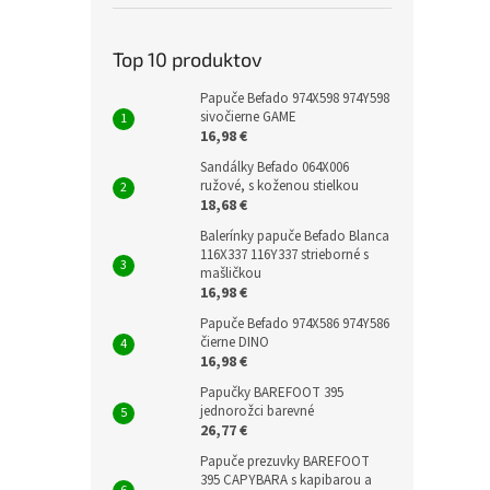
Top 10 produktov
Papuče Befado 974X598 974Y598
sivočierne GAME
16,98 €
Sandálky Befado 064X006
ružové, s koženou stielkou
18,68 €
Balerínky papuče Befado Blanca
116X337 116Y337 strieborné s
mašličkou
16,98 €
Papuče Befado 974X586 974Y586
čierne DINO
16,98 €
Papučky BAREFOOT 395
jednorožci barevné
26,77 €
Papuče prezuvky BAREFOOT
395 CAPYBARA s kapibarou a