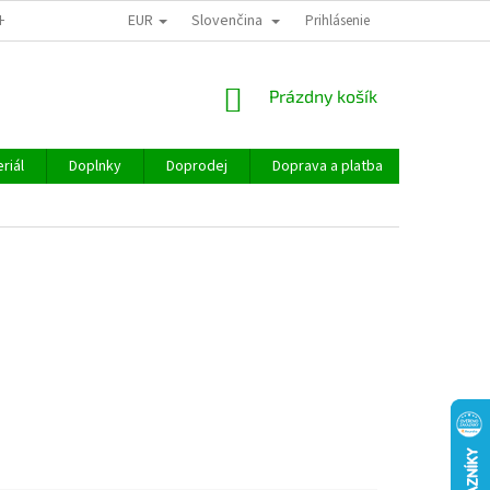
EUR
Slovenčina
CHOD
Prihlásenie
NÁKUPNÝ
Prázdny košík
KOŠÍK
riál
Doplnky
Doprodej
Doprava a platba
Hodnoten