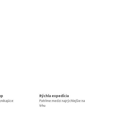
up
Rýchla expedícia
ynikajúce
Patríme medzi najrýchlejšie na
trhu