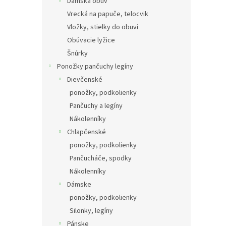
Dámska obuv
Vrecká na papuče, telocvik
Vložky, stielky do obuvi
Obúvacie lyžice
Šnúrky
Ponožky pančuchy legíny
Dievčenské
ponožky, podkolienky
Pančuchy a legíny
Nákolenníky
Chlapčenské
ponožky, podkolienky
Pančucháče, spodky
Nákolenníky
Dámske
ponožky, podkolienky
Silonky, legíny
Pánske