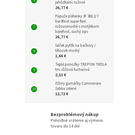
jahôdkami ružové
26,77 €
Papuče plátenky 3F 3BE2/7
bar3foot super flexi
ružovomodré s motýlikom
barefoot, suchý zips
26,77 €
Sáček pytlík na bačkory /
tělocvik modrý
1,66 €
Teplé ponožky TREPON TRDLA
tm. růžová fuchsiová
2,13 €
čižmy gumáčky Camminare
žabka zelené
12,72 €
Bezproblémový nákup
Pohodlné vrátenie aj výmena
tovaru do 14 dní