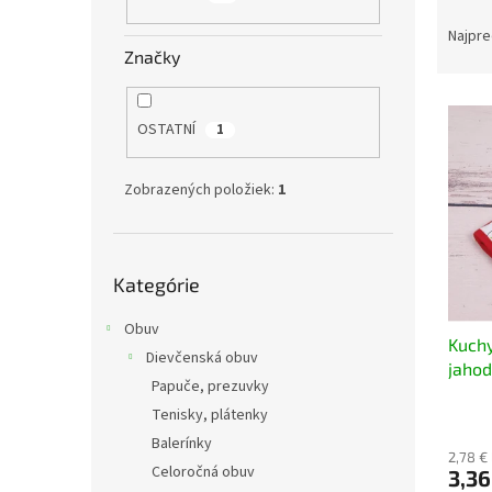
R
a
Najpre
d
Značky
e
V
n
ý
i
OSTATNÍ
1
p
e
i
p
Zobrazených položiek:
1
s
r
p
o
r
d
Preskočiť
o
u
Kategórie
kategórie
d
k
u
t
Obuv
Kuchy
k
o
Dievčenská obuv
jaho
t
v
Papuče, prezuvky
o
Tenisky, plátenky
v
Balerínky
2,78 €
Celoročná obuv
3,36