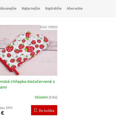
dávanejšie
Najlacnejšie
Najdrahšie
Abecedne
Kód:
59550
nská chňapka bieločervená s
dami
Skladem
(1 ks)
 bez DPH
Do košíka
 €