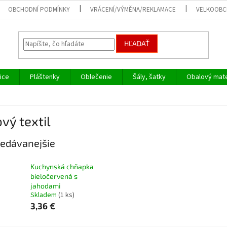
OBCHODNÍ PODMÍNKY
VRÁCENÍ/VÝMĚNA/REKLAMACE
VELKOOB
HĽADAŤ
ice
Pláštenky
Oblečenie
Šály, šatky
Obalový mate
vý textil
edávanejšie
Kuchynská chňapka
bieločervená s
jahodami
Skladem
(1 ks)
3,36 €