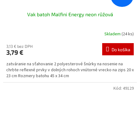
Vak batoh Malfini Energy neon růžová
Skladem
(24 ks)
3,13 € bez DPH
Do košíka
3,79 €
zatváranie na sťahovanie 2 polyesterové šnúrky na nosenie na
chrbte reflexné prvky v dolných rohoch vnútorné vrecko na zips 20 x
23 cm Rozmery batohu 45 x 34 cm
Kód:
49129