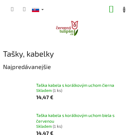
Prejsť
NÁKUP
na
obsah
KOŠÍK
Tašky, kabelky
Najpredávanejšie
Taška kabela s korálkovým uchom čierna
Skladem
(1 ks)
14,47 €
Taška kabela s korálkovým uchom biela s
červenou
Skladem
(1 ks)
14,47 €