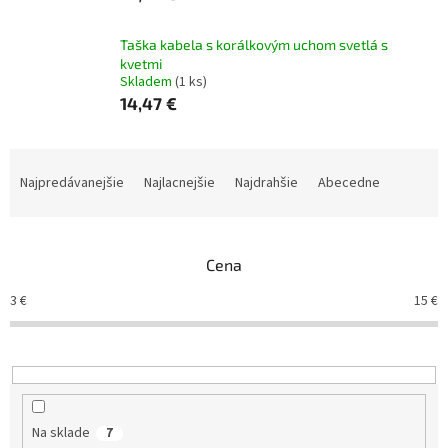
Taška kabela s korálkovým uchom svetlá s
kvetmi
Skladem
(1 ks)
14,47 €
R
a
Najpredávanejšie
Najlacnejšie
Najdrahšie
Abecedne
d
e
n
Cena
i
e
3
€
15
€
p
r
o
d
u
k
Na sklade
7
t