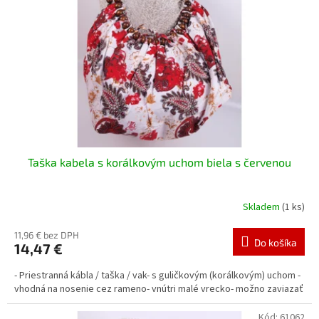
Taška kabela s korálkovým uchom biela s červenou
Skladem
(1 ks)
11,96 € bez DPH
Do košíka
14,47 €
- Priestranná kábla / taška / vak- s guličkovým (korálkovým) uchom -
vhodná na nosenie cez rameno- vnútri malé vrecko- možno zaviazať
Kód:
61062