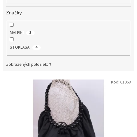
o
v
Značky
MALFINI
3
STOKLASA
4
Zobrazených položiek:
7
V
Kód:
61068
ý
p
i
s
p
r
o
d