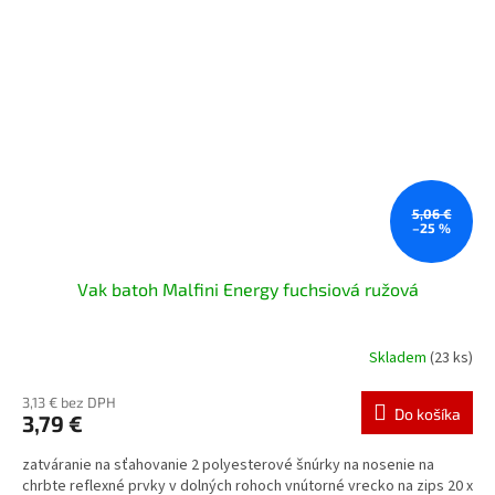
5,06 €
–25 %
Vak batoh Malfini Energy fuchsiová ružová
Skladem
(23 ks)
3,13 € bez DPH
Do košíka
3,79 €
zatváranie na sťahovanie 2 polyesterové šnúrky na nosenie na
chrbte reflexné prvky v dolných rohoch vnútorné vrecko na zips 20 x