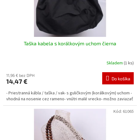
u
k
t
o
v
Taška kabela s korálkovým uchom čierna
Skladem
(1 ks)
11,96 € bez DPH
Do košíka
14,47 €
- Priestranná kábla / taška / vak- s guličkovým (korálkovým) uchom -
vhodná na nosenie cez rameno- vnútri malé vrecko- možno zaviazať
Kód:
61065