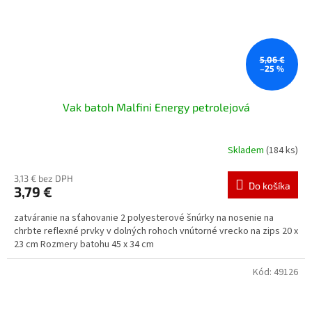
5,06 €
–25 %
Vak batoh Malfini Energy petrolejová
Skladem
(184 ks)
3,13 € bez DPH
Do košíka
3,79 €
zatváranie na sťahovanie 2 polyesterové šnúrky na nosenie na
chrbte reflexné prvky v dolných rohoch vnútorné vrecko na zips 20 x
23 cm Rozmery batohu 45 x 34 cm
Kód:
49126