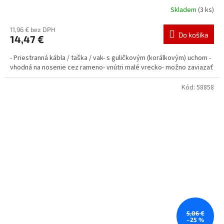
Skladem
(3 ks)
11,96 € bez DPH
Do košíka
14,47 €
- Priestranná kábla / taška / vak- s guličkovým (korálkovým) uchom -
vhodná na nosenie cez rameno- vnútri malé vrecko- možno zaviazať
Kód:
58858
5,06 €
–25 %