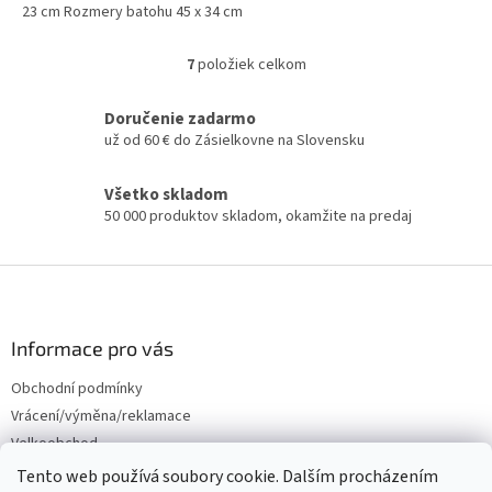
23 cm Rozmery batohu 45 x 34 cm
7
položiek celkom
O
v
l
Doručenie zadarmo
á
už od 60 € do Zásielkovne na Slovensku
d
a
Všetko skladom
c
50 000 produktov skladom, okamžite na predaj
i
e
p
Z
r
á
v
p
k
y
ä
Informace pro vás
v
t
ý
Obchodní podmínky
i
p
Vrácení/výměna/reklamace
e
i
Velkoobchod
s
u
Tento web používá soubory cookie. Dalším procházením