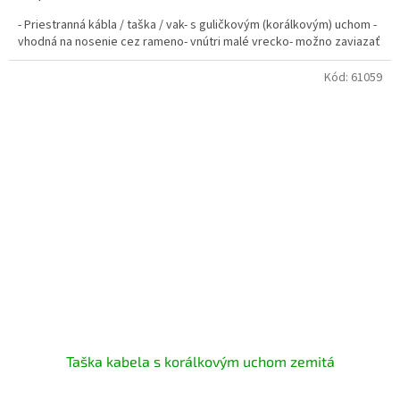
- Priestranná kábla / taška / vak- s guličkovým (korálkovým) uchom -
vhodná na nosenie cez rameno- vnútri malé vrecko- možno zaviazať
Kód:
61059
Taška kabela s korálkovým uchom zemitá