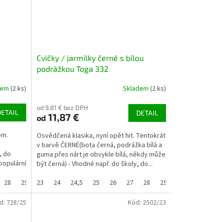
Cvičky / jarmilky černé s bílou
podrážkou Toga 332
dem
(2 ks)
Skladem
(2 ks)
od 9,81 € bez DPH
DETAIL
DETAIL
11,87 €
od
em.
Osvědčená klasika, nyní opět hit. Tentokrát
v barvě ČERNÉ(bota černá, podrážka bílá a
, do
guma přes nárt je obvykle bílá, někdy může
 populární
být černá) - Vhodné např. do školy, do...
28
29
23
29,5
24
30
24,5
31
25
32
26
33
27
33,5
28
34
29
35
29,5
36
30
37
3
3
d:
728/25
Kód:
2502/23