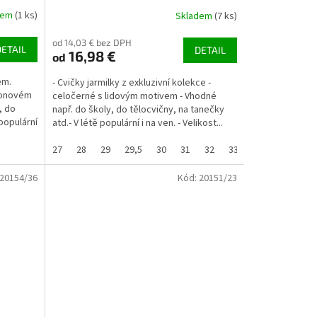
dem
(1 ks)
Skladem
(7 ks)
od 14,03 € bez DPH
DETAIL
DETAIL
16,98 €
od
em.
- Cvičky jarmilky z exkluzivní kolekce -
eonovém
celočerné s lidovým motivem - Vhodné
, do
např. do školy, do tělocvičny, na tanečky
 populární
atd.- V létě populární i na ven. - Velikost...
37
37,5
27
38
28
38,5
29
39
29,5
40
30
31
32
33
33,5
34
3
20154/36
Kód:
20151/23