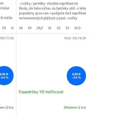
em.
- cvičky / jarmilky- vhodné napríklad do
rná je
školy, do telocvične, na tančeky atď.- v lete
populárny aj na von- využijete tiež napríklad
rží môže
na kamenistých plážach a pod.- cvičky
majú...
29
29,5
26
30
29
31
29,5
32
31
33
32
33,5
33
34
33,5
35
37,5
36
37
38
37,5
39
39177/36
Kód:
39174/36
5,91 €
5,91 €
–43 %
–43 %
Espadrilky YO hořčicové
dem
(2 ks)
Skladem
(1 ks)