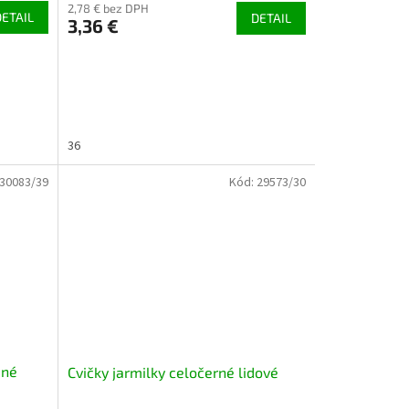
2,78 € bez DPH
DETAIL
DETAIL
3,36 €
36
30083/39
Kód:
29573/30
ené
Cvičky jarmilky celočerné lidové