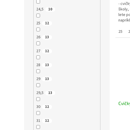
- cvič
školy,
24,5
10
lete p
naprík
25
12
cvičky 
25
26
13
27
12
28
13
29
13
29,5
13
Cvičk
30
12
31
12