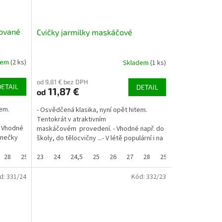
tované
Cvičky jarmilky maskáčové
dem
(2 ks)
Skladem
(1 ks)
od 9,81 € bez DPH
DETAIL
DETAIL
11,87 €
od
tem.
- Osvědčená klasika, nyní opět hitem.
Tentokrát v atraktivním
- Vhodné
maskáčovém provedení. - Vhodné např. do
tanečky
školy, do tělocvičny ...- V létě populární i na
ven - pro děti i...
28
29
23
29,5
24
30
24,5
31
25
32
26
33
27
33,5
28
34
29,5
35
30
36
31
37
3
3
d:
331/24
Kód:
332/23