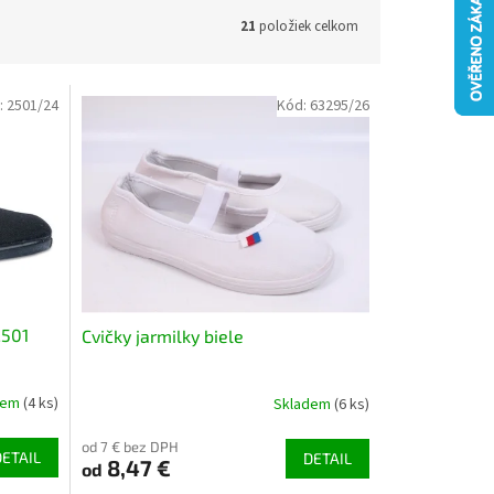
21
položiek celkom
:
2501/24
Kód:
63295/26
2501
Cvičky jarmilky biele
dem
(4 ks)
Skladem
(6 ks)
od 7 € bez DPH
DETAIL
DETAIL
8,47 €
od