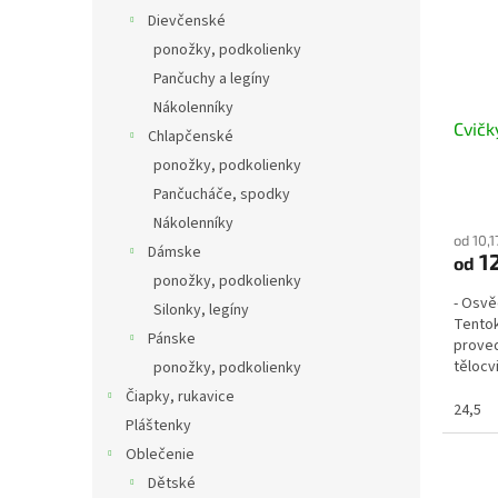
Dievčenské
ponožky, podkolienky
Pančuchy a legíny
Nákolenníky
Cvičk
Chlapčenské
ponožky, podkolienky
Pančucháče, spodky
Nákolenníky
od 10,
Dámske
12
od
ponožky, podkolienky
- Osvě
Silonky, legíny
Tentok
Pánske
proved
tělocv
ponožky, podkolienky
i na...
Čiapky, rukavice
24,5
Pláštenky
Oblečenie
Dětské