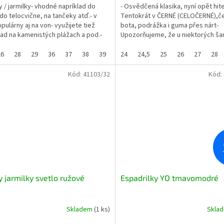
ky / jarmilky- vhodné napríklad do
- Osvědčená klasika, nyní opět hit
 do telocvične, na tančeky atď.- v
Tentokrát v ČERNÉ (CELOČERNÉ),če
opulárny aj na von- využijete tiež
bota, podrážka i guma přes nárt-
lad na kamenistých plážach a pod.-
Upozorňujeme, že u niektorých ša
majú...
byť čierna podrážka...
26
28
29
36
37
38
39
24
24,5
25
26
27
28
Kód:
41103/32
Kód:
y jarmilky svetlo ružové
Espadrilky YO tmavomodré
Skladem
(1 ks)
Skla