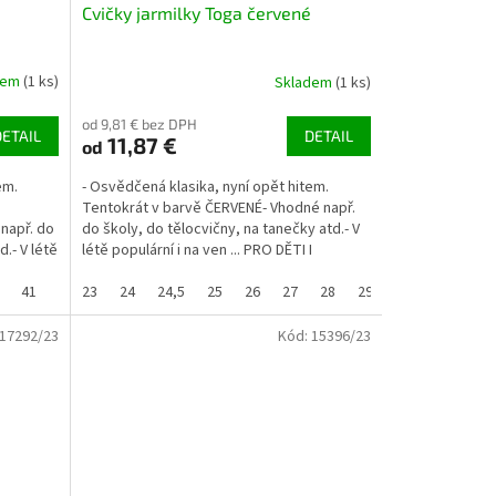
Cvičky jarmilky Toga červené
dem
(1 ks)
Skladem
(1 ks)
od 9,81 € bez DPH
DETAIL
DETAIL
11,87 €
od
em.
- Osvědčená klasika, nyní opět hitem.
Tentokrát v barvě ČERVENÉ- Vhodné např.
např. do
do školy, do tělocvičny, na tanečky atd.- V
d.- V létě
létě populární i na ven ... PRO DĚTI I
DOSPĚLÉ-...
5
41
38
38,5
23
39
24
40
24,5
41
25
42
26
27
28
29
29,5
30
3
17292/23
Kód:
15396/23