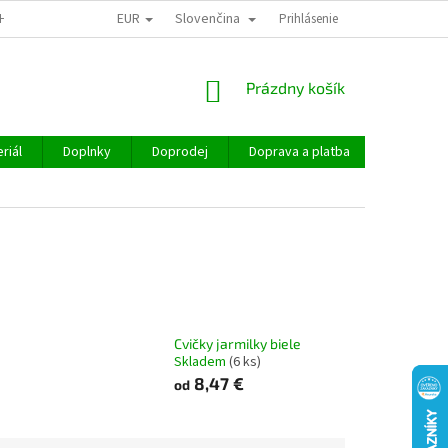
EUR
Slovenčina
CHOD
Prihlásenie
NÁKUPNÝ
Prázdny košík
KOŠÍK
riál
Doplnky
Doprodej
Doprava a platba
Hodnoten
Cvičky jarmilky biele
Skladem
(6 ks)
8,47 €
od