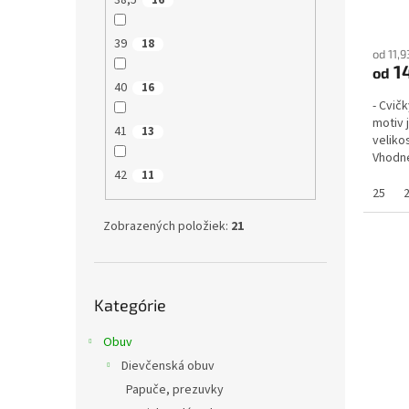
38,5
16
39
18
od 11,
14
od
40
16
- Cvičk
motiv 
41
13
veliko
Vhodné
42
tanečky
11
25
Zobrazených položiek:
21
Preskočiť
Kategórie
kategórie
Obuv
Dievčenská obuv
Papuče, prezuvky