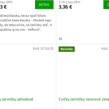
€ bez DPH
2,78 € bez DPH
DETAIL
3 €
3,36 €
dčená klasika, teraz opäť hitom.
tradične biela klasika. - Vhodné napr.
ly, do telocvične, na tančeky atď.- V
pulárna aj na von. - Veľkosť...
36
Kód:
31718/25
Kód:
Novinka
y jarmilky jahodové
Cvičky jarmilky neonové zel