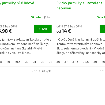
y jarmilky bílé lidové
Cvičky jarmilky žlutozelené
neonové
Skladem
(1 ks)
Skla
03 € bez DPH
od 11,57 € bez DPH
DETAIL
,98 €
14 €
od
y jarmilky z exkluzivní kolekce - bílé s
- Osvědčená klasika, nyní opět hit
m motivem - Vhodné např. do školy,
Tentokrát v atraktivním neonově
ocvičny, na tanečky atd.- V létě
žlutozeleném provedení. - Vhodné 
ní i na ven. - Velikost...
školy, do tělocvičny, na tanečky at
populární i na ven....
28
29
29,5
30
31
32
33
36
33,5
37
34
37,5
35
38,5
36
37
39
37,
40
Kód:
19617/38
Kód: