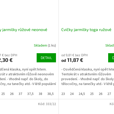
y jarmilky růžové neonové
Cvičky jarmilky toga ružové
Skladem
(1 ks)
Skla
17 € bez DPH
od 9,81 € bez DPH
DETAIL
,30 €
11,87 €
od
dčená klasika, nyní opět hitem.
- Osvědčená klasika, nyní opět hit
rát v atraktivním růžově neonovém
Tentokrát v atraktivním růžovém
ení. - Vhodné např. do školy, do
provedení. - Vhodné např. do školy
ičny, na tanečky atd.- V létě populární
tělocvičny, na tanečky atd.- V létě
i na ven. -...
25
26
37
37,5
38
38,5
39
23
40
24
42
24,5
25
26
27
Kód:
333/22
Kó