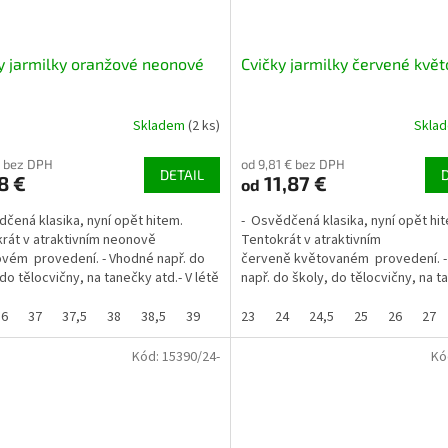
y jarmilky oranžové neonové
Cvičky jarmilky červené kvě
Skladem
(2 ks)
Skla
€ bez DPH
od 9,81 € bez DPH
DETAIL
8 €
11,87 €
od
dčená klasika, nyní opět hitem.
- Osvědčená klasika, nyní opět hi
rát v atraktivním neonově
Tentokrát v atraktivním
vém provedení. - Vhodné např. do
červeně květovaném provedení. 
 do tělocvičny, na tanečky atd.- V létě
např. do školy, do tělocvičny, na 
ní i na ven. -...
atd.- V létě...
36
37
37,5
38
38,5
39
40
23
41
24
24,5
25
26
27
Kód:
15390/24-
Kó