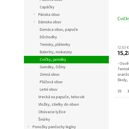
Capáčky
Pánska obuv
Cvičk
Dámska obuv
Domáca obuv, papuče
Dôchodky
Tenisky, plátenky
12,63 
Baleríny, mokasiny
15,2
Cvičky, jarmilky
- Osvě
Gumáky, čižmy
Tentok
Zimná obuv
oranžo
školy,
Plážová obuv
populár
Letní obuv
35
Vrecká na papuče, telocvik
Vložky, stielky do obuvi
Obúvacie lyžice
Šnúrky
Ponožky pančuchy legíny