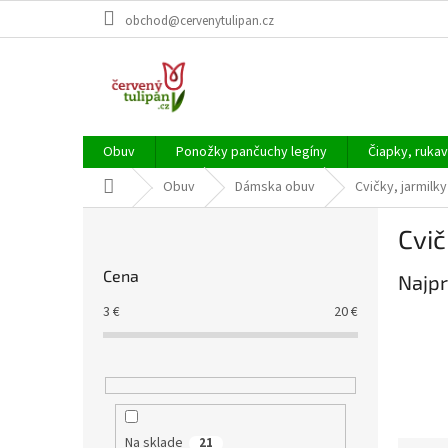
Prejsť
obchod@cervenytulipan.cz
na
obsah
Obuv
Ponožky pančuchy legíny
Čiapky, rukav
Domov
Obuv
Dámska obuv
Cvičky, jarmilky
B
Cvič
o
č
Cena
Najpr
n
ý
3
€
20
€
p
a
n
e
l
Na sklade
21