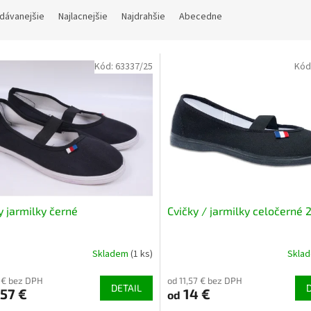
dávanejšie
Najlacnejšie
Najdrahšie
Abecedne
Kód:
63337/25
Kód
y jarmilky černé
Cvičky / jarmilky celočerné 
Skladem
(1 ks)
Skla
1 € bez DPH
od 11,57 € bez DPH
DETAIL
57 €
14 €
od