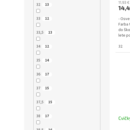
11,93 
32
13
14,4
33
- Osve
12
Farba 
do ško
33,5
13
lete po
32
34
12
35
14
36
17
37
15
37,5
15
38
17
Cvičk