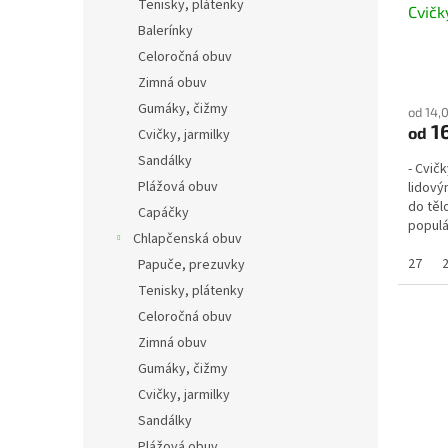
Tenisky, plátenky
Cvičk
Balerínky
Celoročná obuv
Zimná obuv
Gumáky, čižmy
od 14,
16
od
Cvičky, jarmilky
Sandálky
- Cvičk
Plážová obuv
lidový
do těl
Capáčky
populár
Chlapčenská obuv
27
Papuče, prezuvky
Tenisky, plátenky
Celoročná obuv
Zimná obuv
Gumáky, čižmy
Cvičky, jarmilky
Sandálky
Plážová obuv