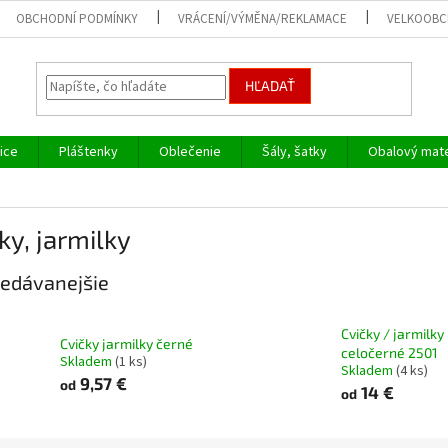
OBCHODNÍ PODMÍNKY
VRÁCENÍ/VÝMĚNA/REKLAMACE
VELKOOB
HĽADAŤ
ice
Pláštenky
Oblečenie
Šály, šatky
Obalový mate
ky, jarmilky
edávanejšie
Cvičky / jarmilky
Cvičky jarmilky černé
celočerné 2501
Skladem
(1 ks)
Skladem
(4 ks)
9,57 €
od
14 €
od