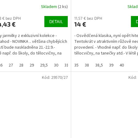
Skladem
(2 ks)
Skla
93 € bez DPH
11,57 € bez DPH
DETAIL
,43 €
14 €
y jarmilky z exkluzivní kolekce -
- Osvědčená klasika, nyní opět hit
jahod - NOVINKA .. většina chybějících
Tentokrát v atraktivním růžově n
stí bude naskladněna 21.-22.9.-
provedení. - Vhodné např. do školy
 např. do školy, do tělocvičny, na
tělocvičny, na tanečky atd.- V létě
...
i na...
26
27
28
29
29,5
30
31
35
32
38
33
38,5
33,5
39
34
40
35
36
Kód:
29570/27
Kód: