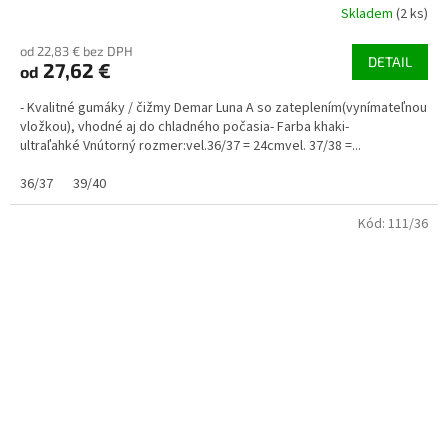
Skladem
(2 ks)
od 22,83 € bez DPH
DETAIL
27,62 €
od
- Kvalitné gumáky / čižmy Demar Luna A so zateplením(vynímateľnou
vložkou), vhodné aj do chladného počasia- Farba khaki-
ultraľahké Vnútorný rozmer:vel.36/37 = 24cmvel. 37/38 =...
36/37
39/40
Kód:
111/36