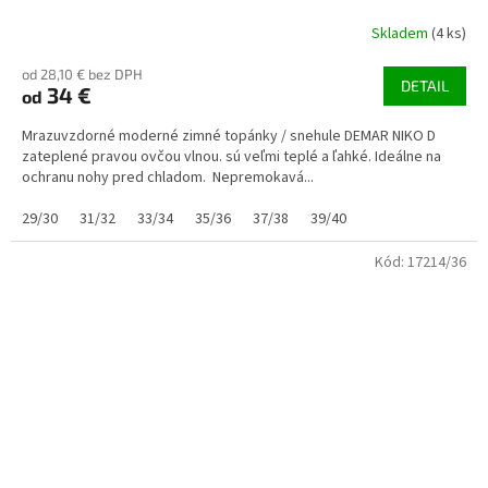
Skladem
(4 ks)
od 28,10 € bez DPH
DETAIL
34 €
od
Mrazuvzdorné moderné zimné topánky / snehule DEMAR NIKO D
zateplené pravou ovčou vlnou. sú veľmi teplé a ľahké. Ideálne na
ochranu nohy pred chladom. Nepremokavá...
29/30
31/32
33/34
35/36
37/38
39/40
Kód:
17214/36