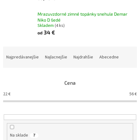
Mrazuvzdorné zimné topánky snehule Demar
Niko D šedé
Skladem
(4 ks)
34 €
od
R
a
Najpredávanejšie
Najlacnejšie
Najdrahšie
Abecedne
d
e
n
Cena
i
e
22
€
56
€
p
r
o
d
u
k
Na sklade
7
t