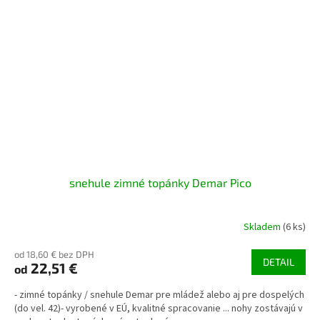
snehule zimné topánky Demar Pico
Skladem
(6 ks)
od 18,60 € bez DPH
DETAIL
22,51 €
od
- zimné topánky / snehule Demar pre mládež alebo aj pre dospelých
(do vel. 42)- vyrobené v EÚ, kvalitné spracovanie ... nohy zostávajú v