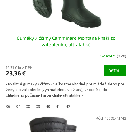
k
t
o
v
Gumáky / čižmy Camminare Montana khaki so
zateplením, ultraľahké
Skladem
(9 ks)
19,31 € bez DPH
DETAIL
23,36 €
- Kvalitné gumáky / čižmy - veľkostne vhodné pre mládež alebo pre
ženy- so zateplením(vynímateľnou vložkou), vhodné aj do
chladného počasia- Farba khaki- ultraľahké -...
36
37
38
39
40
41
42
Kód:
45391/41/42