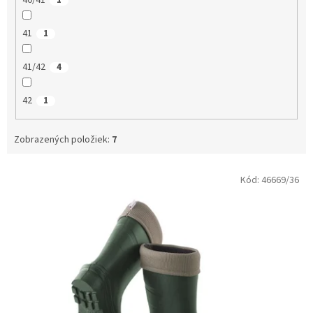
40/41
1
41
1
41/42
4
42
1
Zobrazených položiek:
7
V
Kód:
46669/36
ý
p
i
s
p
r
o
d
u