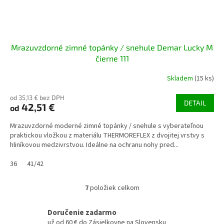
Mrazuvzdorné zimné topánky / snehule Demar Lucky M
čierne 111
Skladem
(15 ks)
od 35,13 € bez DPH
DETAIL
42,51 €
od
Mrazuvzdorné moderné zimné topánky / snehule s vyberateľnou
praktickou vložkou z materiálu THERMOREFLEX z dvojitej vrstvy s
hliníkovou medzivrstvou. Ideálne na ochranu nohy pred...
36
41/42
7
položiek celkom
O
v
l
Doručenie zadarmo
á
už od 60 € do Zásielkovne na Slovensku