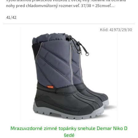
vyberateľnou praktickou vložkou z ovčej vlny. Ideálne na ochranu
nohy pred chladomvnútorný rozmer:veľ. 37/38 = 25cmveľ....
41/42
Kód:
41973/29/30
Mrazuvzdorné zimné topánky snehule Demar Niko D
šedé