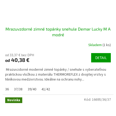
Mrazuvzdorné zimné topánky snehule Demar Lucky M A
modré
Skladem
(1 ks)
od 33,37 € bez DPH
DETAIL
40,38 €
od
Mrazuvzdorné moderné zimné topánky / snehule s vyberateľnou
praktickou vložkou z materiálu THERMOREFLEX z dvojitej vrstvy s
hliníkovou medzivrstvou. Ideálne na ochranu nohy...
36
37/38
39/40
41/42
Kód:
16695/36/37
Novinka