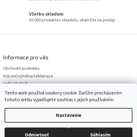
d
a
Všetko skladom
c
50 000 produktov skladom, okamžite na predaj
i
e
p
Z
r
á
v
p
k
y
ä
Informace pro vás
v
t
ý
Obchodní podmínky
i
p
Vrácení/výměna/reklamace
e
i
Velkoobchod
s
u
Tento web používá soubory cookie. Dalším procházením
tohoto webu vyjadřujete souhlas s jejich používáním.
Vytvoril Shoptet
Nastavenie
Copyright 2026
Červený Tulipán
. Všetky práva vyhradené.
Upraviť
Odmietnuť
Súhlasím
nastavenie cookies