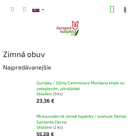
Prejsť
NÁKUP
na
obsah
KOŠÍK
Zimná obuv
Najpredávanejšie
Gumáky / čižmy Camminare Montana khaki so
zateplením, ultraľahké
Skladem
(9 ks)
23,36 €
Mrazuvzdorné zimné topánky / snehule Demar
Samanta čierne
Skladem
(1 ks)
55,28 €