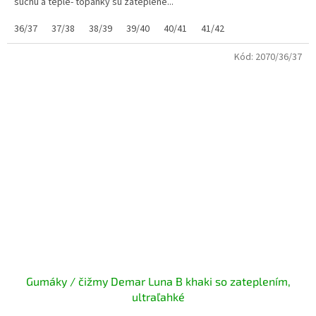
suchu a teple- topánky sú zateplené...
36/37
37/38
38/39
39/40
40/41
41/42
Kód:
2070/36/37
Gumáky / čižmy Demar Luna B khaki so zateplením,
ultraľahké