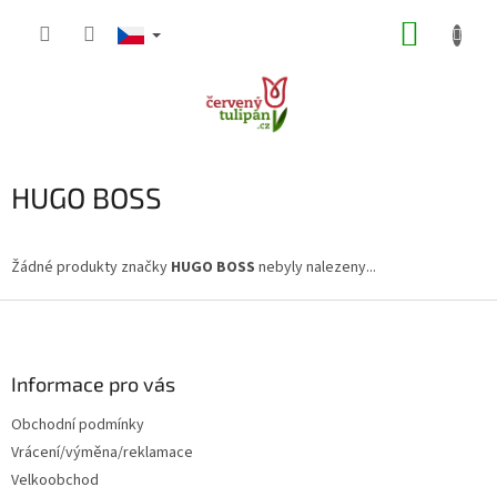
Přejít
NÁKUP
na
obsah
KOŠÍK
HUGO BOSS
Žádné produkty značky
HUGO BOSS
nebyly nalezeny...
Z
á
p
a
Informace pro vás
t
Obchodní podmínky
í
Vrácení/výměna/reklamace
Velkoobchod