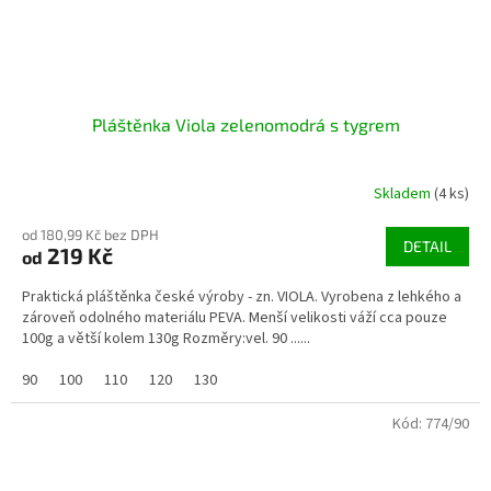
Pláštěnka Viola zelenomodrá s tygrem
Skladem
(4 ks)
od 180,99 Kč bez DPH
DETAIL
219 Kč
od
Praktická pláštěnka české výroby - zn. VIOLA. Vyrobena z lehkého a
zároveň odolného materiálu PEVA. Menší velikosti váží cca pouze
100g a větší kolem 130g Rozměry:vel. 90 ......
90
100
110
120
130
Kód:
774/90