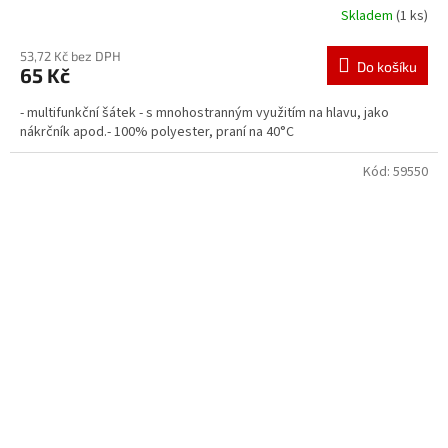
Skladem
(1 ks)
53,72 Kč bez DPH
Do košíku
65 Kč
- multifunkční šátek - s mnohostranným využitím na hlavu, jako
nákrčník apod.- 100% polyester, praní na 40°C
Kód:
59550