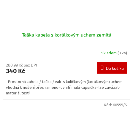
Taška kabela s korálkovým uchem zemitá
Skladem
(3 ks)
280,99 Kč bez DPH
Do košíku
340 Kč
- Prostorná kabela / taška / vak- s kuličkovým (korálkovým) uchem -
vhodná k nošení přes rameno- uvnitř malá kapsička- lze zavázat-
materiál textil
Kód:
60555/S