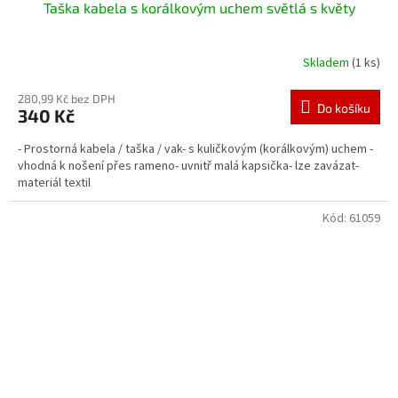
Taška kabela s korálkovým uchem světlá s květy
Skladem
(1 ks)
280,99 Kč bez DPH
Do košíku
340 Kč
- Prostorná kabela / taška / vak- s kuličkovým (korálkovým) uchem -
vhodná k nošení přes rameno- uvnitř malá kapsička- lze zavázat-
materiál textil
Kód:
61059