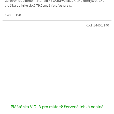
zároveň odolného materiálu PEVA.Barva MODRÁ Rozměry:vel. 140
...délka od krku dolů 79,5cm, šíře přes prsa...
140
150
Kód:
14460/140
Pláštěnka VIOLA pro mládež červená lehká odolná