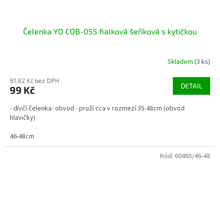
Čelenka YO COB-055 fialková šeříková s kytičkou
Skladem
(3 ks)
81,82 Kč bez DPH
DETAIL
99 Kč
- dívčí čelenka- obvod - pruží cca v rozmezí 35-48cm (obvod
hlavičky)
46-48cm
Kód:
60465/46-48