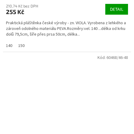
210,74 Kč bez DPH
DETAIL
255 Kč
Praktická pláštěnka české výroby - zn. VIOLA. Vyrobena z lehkého a
zároveň odolného materiálu PEVA.Rozměry:vel. 140 ...délka od krku
dolů 79,5cm, šíře přes prsa 50cm, délka...
140
150
Kód:
60468/46-48