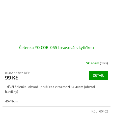
Čelenka YO COB-055 lososová s kytičkou
Skladem
(3 ks)
81,82 Kč bez DPH
DETAIL
99 Kč
- dívčí čelenka- obvod - pruží cca v rozmezí 35-48cm (obvod
hlavičky)
46-48cm
Kód:
60402