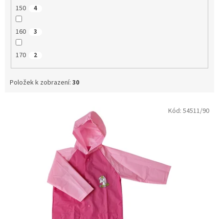
150
4
160
3
170
2
Položek k zobrazení:
30
V
Kód:
54511/90
ý
p
i
s
p
r
o
d
u
k