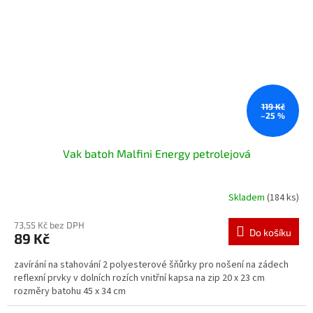
119 Kč
–25 %
Vak batoh Malfini Energy petrolejová
Skladem
(184 ks)
73,55 Kč bez DPH
Do košíku
89 Kč
zavírání na stahování 2 polyesterové šňůrky pro nošení na zádech
reflexní prvky v dolních rozích vnitřní kapsa na zip 20 x 23 cm
rozměry batohu 45 x 34 cm