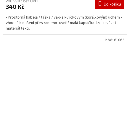
280,99 Kč bez DPH
Do košíku
340 Kč
- Prostorná kabela / taška / vak- s kuličkovým (korálkovým) uchem -
vhodná k nošení přes rameno- uvnitř malá kapsička- lze zavázat-
materiál textil
Kód:
61062