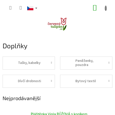
Přejít
NÁKUP
na
obsah
KOŠÍK
Doplňky
Peněženky,
Tašky, kabelky
pouzdra
Dívčí drobnosti
Bytový textil
Nejprodávanější
Pláštěnka Viola RŮŽOVÁ s koníkem