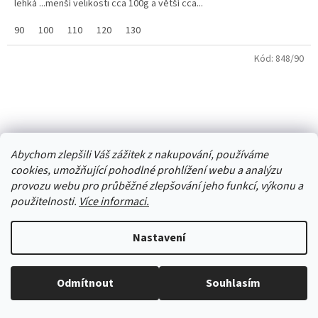
lehká ...menší velikosti cca 100g a větší cca...
90
100
110
120
130
Kód:
848/90
Abychom zlepšili Váš zážitek z nakupování, používáme
cookies, umožňující pohodlné prohlížení webu a analýzu
provozu webu pro průběžné zlepšování jeho funkcí, výkonu a
použitelnosti.
Více informaci.
Nastavení
Odmítnout
Souhlasím
Pláštěnka Viola žirafa SV. MODRÁ
Vše skladem, zboží odesíláme každý pracovní den.