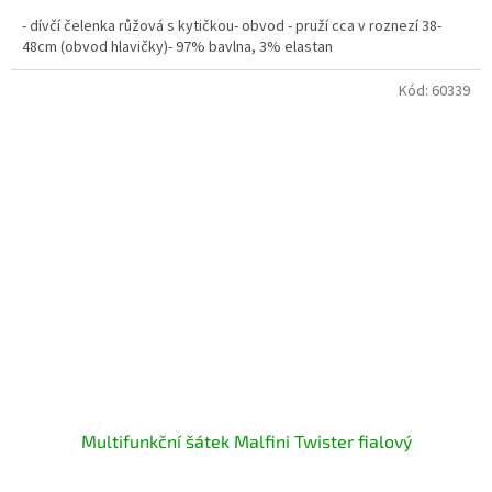
- dívčí čelenka růžová s kytičkou- obvod - pruží cca v roznezí 38-
48cm (obvod hlavičky)- 97% bavlna, 3% elastan
Kód:
60339
Multifunkční šátek Malfini Twister fialový