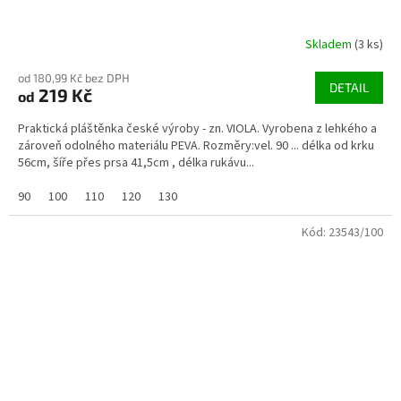
Skladem
(3 ks)
od 180,99 Kč bez DPH
DETAIL
219 Kč
od
Praktická pláštěnka české výroby - zn. VIOLA. Vyrobena z lehkého a
zároveň odolného materiálu PEVA. Rozměry:vel. 90 ... délka od krku
56cm, šíře přes prsa 41,5cm , délka rukávu...
90
100
110
120
130
Kód:
23543/100