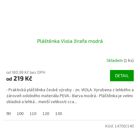
Pláštěnka Viola žirafa modrá
Skladem
(1 ks)
od 180,99 Kč bez DPH
DETAIL
219 Kč
od
- Praktická pláštěnka české výroby - zn. VIOLA. Vyrobena z lehkého a
zároveň odolného materiálu PEVA.- Barva modrá.- Pláštěnka je velmi
skladná a lehká... menší velikosti cca...
90
100
110
120
130
Kód:
14700/140