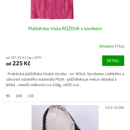
t
ů
Pláštěnka Viola RŮŽOVÁ s koníkem
Skladem
(7 ks)
od 185,95 Kč bez DPH
DETAIL
225 Kč
od
- Praktická pláštěnka české výroby - zn. VIOLA. Vyrobena z lehkého a
zároveň odolného materiálu PEVA.- pláštěnka je velice skladná a
lehká ...menší velikosti cca 100g, větší cca...
90
100
130
Kód:
61068