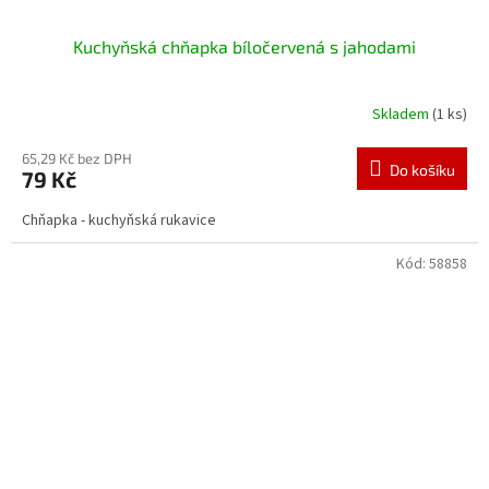
Kuchyňská chňapka bíločervená s jahodami
Skladem
(1 ks)
65,29 Kč bez DPH
Do košíku
79 Kč
Chňapka - kuchyňská rukavice
Kód:
58858