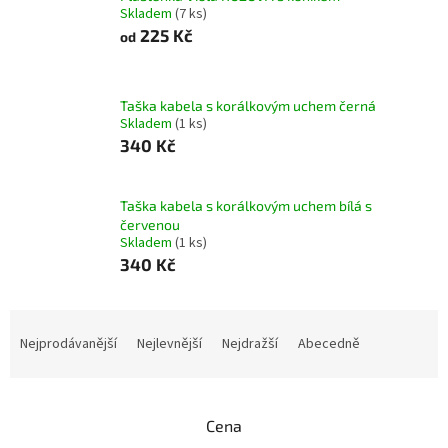
Skladem
(7 ks)
225 Kč
od
Taška kabela s korálkovým uchem černá
Skladem
(1 ks)
340 Kč
Taška kabela s korálkovým uchem bílá s
červenou
Skladem
(1 ks)
340 Kč
Ř
a
Nejprodávanější
Nejlevnější
Nejdražší
Abecedně
z
e
n
Cena
í