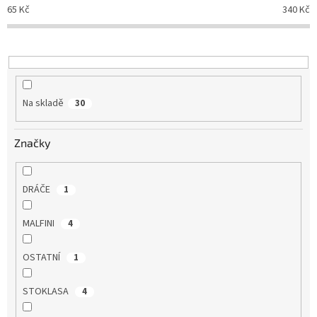
p
65
Kč
340
Kč
r
o
d
u
k
t
Na skladě
30
ů
Značky
DRÁČE
1
MALFINI
4
OSTATNÍ
1
STOKLASA
4