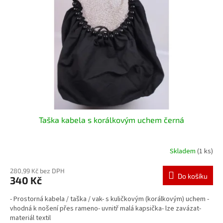
Taška kabela s korálkovým uchem černá
Skladem
(1 ks)
280,99 Kč bez DPH
Do košíku
340 Kč
- Prostorná kabela / taška / vak- s kuličkovým (korálkovým) uchem -
vhodná k nošení přes rameno- uvnitř malá kapsička- lze zavázat-
materiál textil