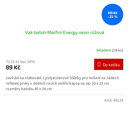
119 Kč
–25 %
Vak batoh Malfini Energy neon růžová
Skladem
(24 ks)
73,55 Kč bez DPH
Do košíku
89 Kč
zavírání na stahování 2 polyesterové šňůrky pro nošení na zádech
reflexní prvky v dolních rozích vnitřní kapsa na zip 20 x 23 cm
rozměry batohu 45 x 34 cm
Kód:
49129