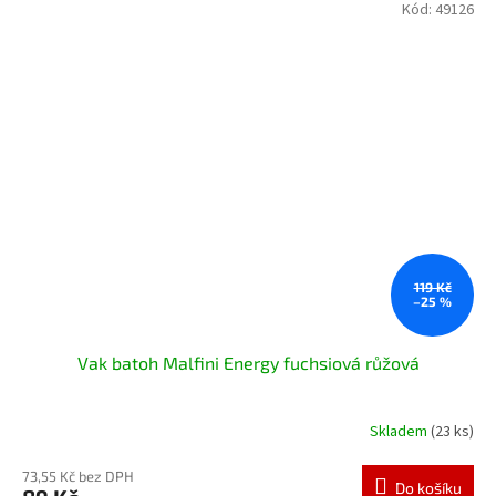
Kód:
49126
119 Kč
–25 %
Vak batoh Malfini Energy fuchsiová růžová
Skladem
(23 ks)
73,55 Kč bez DPH
Do košíku