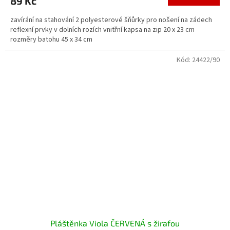
89 Kč
zavírání na stahování 2 polyesterové šňůrky pro nošení na zádech
reflexní prvky v dolních rozích vnitřní kapsa na zip 20 x 23 cm
rozměry batohu 45 x 34 cm
Kód:
24422/90
Pláštěnka Viola ČERVENÁ s žirafou