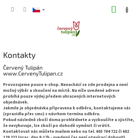
Přejít
NÁKUP
na
obsah
KOŠÍK
Kontakty
Červený Tulipán
www.CervenyTulipan.cz
Provozujeme pouze e-shop. Nenachází se zde prodejna a není
možný výběr a zkoušení na místě. Na níže uvedené adrese
probíhá pouze výdej předem uhrazených internetových
objednávek.
Jakmile je objednávka připravena k odběru, kontaktujeme vás
(zpravidla přes sms) s návrhem termínu odběru.
Pokud následně zboží doma prohlédnete a vyzkoušíte a zjistíte,
že nevyhovuje, lze zboží po dohodě vyměnit či vrátit.
Kontaktovat nás můžete mailem nebo na tel. 603 704 722 či 602
129 222 (prac. dny 8-17h - uvedený čas není otevírací dobou!!)
.