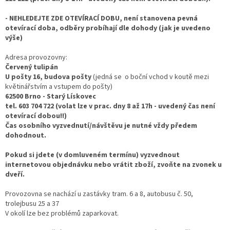
- NEHLEDEJTE ZDE OTEVÍRACÍ DOBU, není stanovena pevná
otevírací doba, odběry probíhají dle dohody (jak je uvedeno
výše)
Adresa provozovny:
Červený tulipán
U pošty 16, budova pošty
(jedná se o boční vchod v koutě mezi
květinářstvím a vstupem do pošty)
62500 Brno - Starý Lískovec
tel. 603 704 722 (volat lze v prac. dny 8 až 17h - uvedený čas není
otevírací dobou!!)
Čas osobního vyzvednutí/návštěvu je nutné vždy předem
dohodnout.
Pokud si jdete (v domluveném termínu) vyzvednout
internetovou objednávku nebo vrátit zboží, zvoňte na zvonek u
dveří.
Provozovna se nachází u zastávky tram. 6 a 8, autobusu č. 50,
trolejbusu 25 a 37
V okolí lze bez problémů zaparkovat.