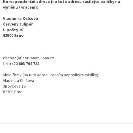
Korespondenční adresa (na tuto adresu zasílejte balíčky na
výměnu / vrácení):
Vladimíra Kelčová
Červený tulipán
U pošty 16
62500 Brno
obchod(at)cervenytulipan.cz
tel. +420
603 704 722
sídlo firmy (na tuto adresu prosím neposílejte zásilky):
Vladimíra Kelčová
Jírovcova 16
62300 Brno
Z
á