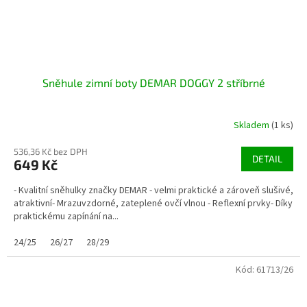
Sněhule zimní boty DEMAR DOGGY 2 stříbrné
Skladem
(1 ks)
536,36 Kč bez DPH
DETAIL
649 Kč
- Kvalitní sněhulky značky DEMAR - velmi praktické a zároveň slušivé,
atraktivní- Mrazuvzdorné, zateplené ovčí vlnou - Reflexní prvky- Díky
praktickému zapínání na...
24/25
26/27
28/29
Kód:
61713/26