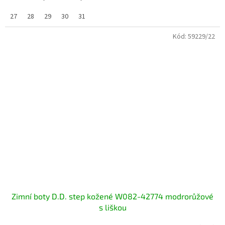
27
28
29
30
31
Kód:
59229/22
Zimní boty D.D. step kožené W082-42774 modrorůžové
s liškou