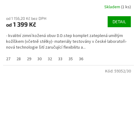
Skladem
(1 ks)
od 1 156,20 Kč bez DPH
DETAIL
1 399 Kč
od
- kvalitní zimní kožená obuv D.D.step komplet zateplená umělým
kožíškem (včetně stélky)- materiály testovány v české laboratoři-
nová technologie šití zaručující flexibilitu a...
27
28
29
30
32
33
35
36
Kód:
59352/30