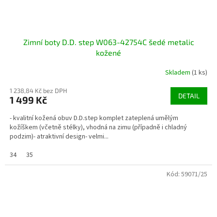
Zimní boty D.D. step W063-42754C šedé metalic
kožené
Skladem
(1 ks)
1 238,84 Kč bez DPH
DETAIL
1 499 Kč
- kvalitní kožená obuv D.D.step komplet zateplená umělým
kožíškem (včetně stélky), vhodná na zimu (případně i chladný
podzim)- atraktivní design- velmi...
34
35
Kód:
59071/25