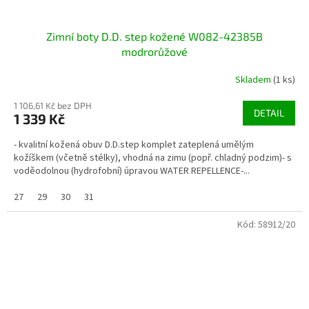
Zimní boty D.D. step kožené W082-42385B
modrorůžové
Skladem
(1 ks)
1 106,61 Kč bez DPH
DETAIL
1 339 Kč
- kvalitní kožená obuv D.D.step komplet zateplená umělým
kožíškem (včetně stélky), vhodná na zimu (popř. chladný podzim)- s
voděodolnou (hydrofobní) úpravou WATER REPELLENCE-...
27
29
30
31
Kód:
58912/20