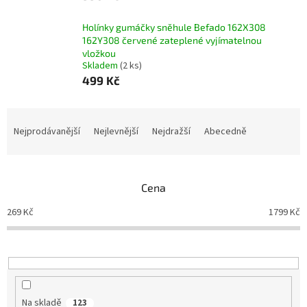
Holínky gumáčky sněhule Befado 162X308
162Y308 červené zateplené vyjímatelnou
vložkou
Skladem
(2 ks)
499 Kč
Ř
a
Nejprodávanější
Nejlevnější
Nejdražší
Abecedně
z
e
n
Cena
í
p
269
Kč
1799
Kč
r
o
d
u
k
t
Na skladě
123