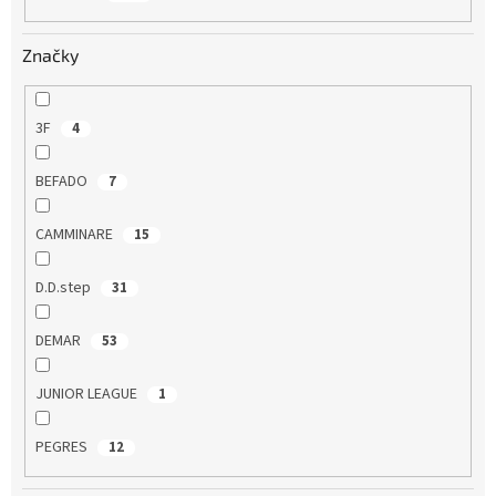
ů
Značky
3F
4
BEFADO
7
CAMMINARE
15
D.D.step
31
DEMAR
53
JUNIOR LEAGUE
1
PEGRES
12