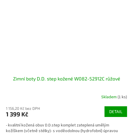
Zimní boty D.D. step kožené W082-52912C růžové
Skladem
(1 ks)
1 156,20 Kč bez DPH
DETAIL
1 399 Kč
- kvalitní kožená obuv D.D.step komplet zateplená umělým
kožíškem (včetně stélky)- s voděodolnou (hydrofobní) úpravou