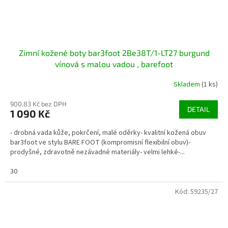
Zimní kožené boty bar3foot 2Be38T/1-LT27 burgund
vínová s malou vadou , barefoot
Skladem
(1 ks)
900,83 Kč bez DPH
DETAIL
1 090 Kč
- drobná vada kůže, pokrčení, malé oděrky- kvalitní kožená obuv
bar3foot ve stylu BARE FOOT (kompromisní flexibilní obuv)-
prodyšné, zdravotně nezávadné materiály- velmi lehké-...
30
Kód:
59235/27