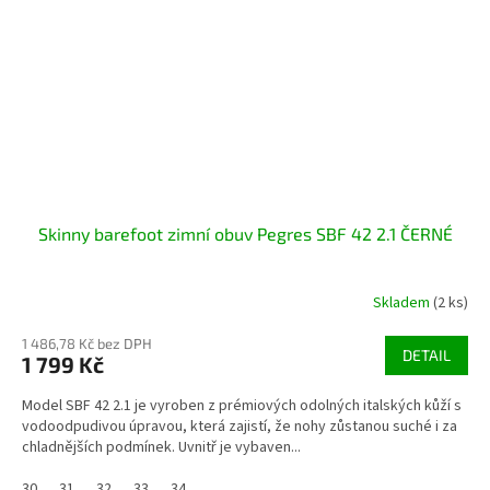
Skinny barefoot zimní obuv Pegres SBF 42 2.1 ČERNÉ
Skladem
(2 ks)
1 486,78 Kč bez DPH
DETAIL
1 799 Kč
Model SBF 42 2.1 je vyroben z prémiových odolných italských kůží s
vodoodpudivou úpravou, která zajistí, že nohy zůstanou suché i za
chladnějších podmínek. Uvnitř je vybaven...
30
31
32
33
34