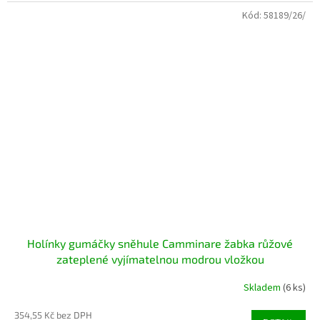
Kód:
58189/26/
Holínky gumáčky sněhule Camminare žabka růžové
zateplené vyjímatelnou modrou vložkou
Skladem
(6 ks)
354,55 Kč bez DPH