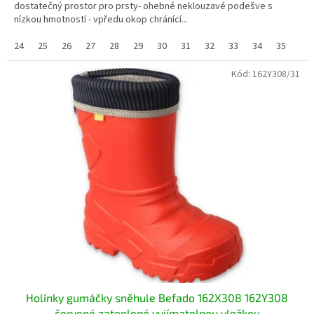
dostatečný prostor pro prsty- ohebné neklouzavé podešve s
nízkou hmotností - vpředu okop chránící...
24
25
26
27
28
29
30
31
32
33
34
35
Kód:
162Y308/31
Holínky gumáčky sněhule Befado 162X308 162Y308
červené zateplené vyjímatelnou vložkou