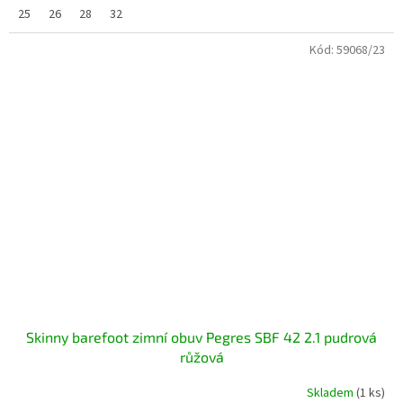
25
26
28
32
Kód:
59068/23
Skinny barefoot zimní obuv Pegres SBF 42 2.1 pudrová
růžová
Skladem
(1 ks)