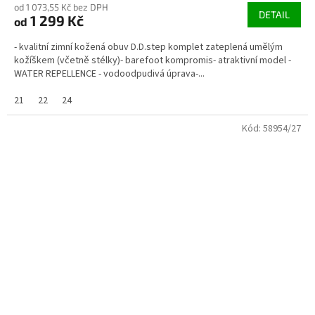
od 1 073,55 Kč bez DPH
DETAIL
1 299 Kč
od
- kvalitní zimní kožená obuv D.D.step komplet zateplená umělým
kožíškem (včetně stélky)- barefoot kompromis- atraktivní model -
WATER REPELLENCE - vodoodpudivá úprava-...
21
22
24
Kód:
58954/27