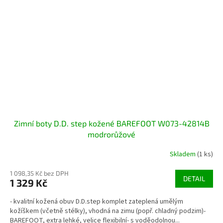
Zimní boty D.D. step kožené BAREFOOT W073-42814B
modrorůžové
Skladem
(1 ks)
1 098,35 Kč bez DPH
DETAIL
1 329 Kč
- kvalitní kožená obuv D.D.step komplet zateplená umělým
kožíškem (včetně stélky), vhodná na zimu (popř. chladný podzim)-
BAREFOOT, extra lehké, velice flexibilní- s voděodolnou...