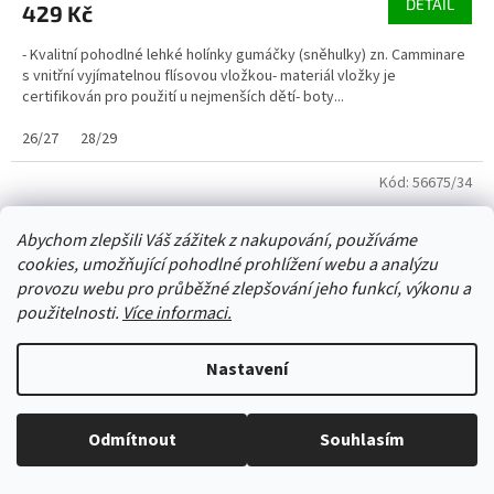
DETAIL
429 Kč
- Kvalitní pohodlné lehké holínky gumáčky (sněhulky) zn. Camminare
s vnitřní vyjímatelnou flísovou vložkou- materiál vložky je
certifikován pro použití u nejmenších dětí- boty...
26/27
28/29
Kód:
56675/34
Abychom zlepšili Váš zážitek z nakupování, používáme
cookies, umožňující pohodlné prohlížení webu a analýzu
provozu webu pro průběžné zlepšování jeho funkcí, výkonu a
použitelnosti.
Více informaci.
Nastavení
Odmítnout
Souhlasím
Vše skladem, zboží odesíláme každý pracovní den.