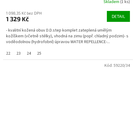
Skladem
(1 ks)
1 098,35 Kč bez DPH
DETAIL
1 329 Kč
- kvalitní kožená obuv D.D.step komplet zateplená umělým
kožíškem (včetně stélky), vhodná na zimu (popř. chladný podzim)- s
voděodolnou (hydrofobní) úpravou WATER REPELLENCE-...
22
23
24
25
Kód:
59220/34