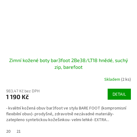
Zimní kožené boty bar3foot 2Be38/LT18 hnědé, suchý
zip, barefoot
Skladem
(2 ks)
983,47 Kč bez DPH
DETAIL
1 190 Kč
- kvalitní kožená obuv bar3foot ve stylu BARE FOOT (kompromisní
flexibilní obuv)- prodyšné, zdravotně nezávadné materiály-
zatepleno syntetickou kožešinkou- velmi lehké- EXTRA...
20
21