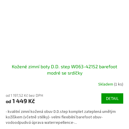
Kožené zimní boty D.D. step W063-42152 barefoot
modré se srdíčky
Skladem
(1 ks)
od 1 197,52 Kč bez DPH
DETAIL
1 449 Kč
od
- kvalitní zimní kožená obuv D.D.step komplet zateplená umělým
kožíškem (včetně stélky)- velmi flexibilní barefoot obuv-
vodoodpudivá úprava waterrepellence-...