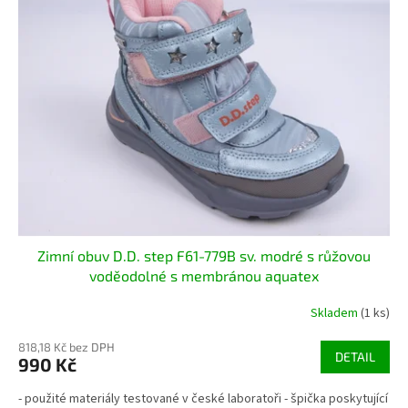
Zimní obuv D.D. step F61-779B sv. modré s růžovou
voděodolné s membránou aquatex
Skladem
(1 ks)
818,18 Kč bez DPH
DETAIL
990 Kč
- použité materiály testované v české laboratoři - špička poskytující