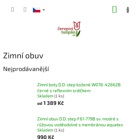
Přejít
NÁKUP
na
obsah
KOŠÍK
Zimní obuv
Nejprodávanější
Zimní boty D.D. step kožené W078-42862B
černé s reflexním srdíčkem
Skladem
(1 ks)
1 389 Kč
od
Zimní obuv D.D. step F61-779B sv. modré s
růžovou voděodolné s membránou aquatex
Skladem
(1 ks)
990 Kč