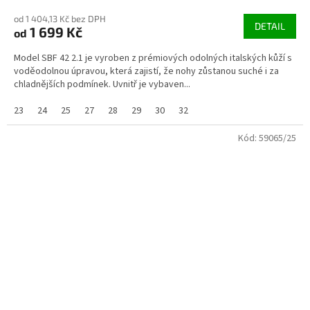
od 1 404,13 Kč bez DPH
DETAIL
1 699 Kč
od
Model SBF 42 2.1 je vyroben z prémiových odolných italských kůží s
voděodolnou úpravou, která zajistí, že nohy zůstanou suché i za
chladnějších podmínek. Uvnitř je vybaven...
23
24
25
27
28
29
30
32
Kód:
59065/25