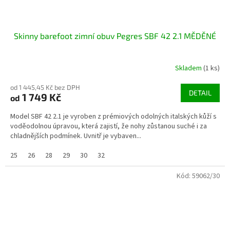
Skinny barefoot zimní obuv Pegres SBF 42 2.1 MĚDĚNÉ
Skladem
(1 ks)
od 1 445,45 Kč bez DPH
DETAIL
1 749 Kč
od
Model SBF 42 2.1 je vyroben z prémiových odolných italských kůží s
voděodolnou úpravou, která zajistí, že nohy zůstanou suché i za
chladnějších podmínek. Uvnitř je vybaven...
25
26
28
29
30
32
Kód:
59062/30