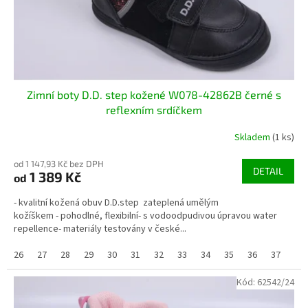
u
k
t
ů
Zimní boty D.D. step kožené W078-42862B černé s
reflexním srdíčkem
Skladem
(1 ks)
od 1 147,93 Kč bez DPH
DETAIL
1 389 Kč
od
- kvalitní kožená obuv D.D.step zateplená umělým
kožíškem - pohodlné, flexibilní- s vodoodpudivou úpravou water
repellence- materiály testovány v české...
26
27
28
29
30
31
32
33
34
35
36
37
Kód:
62542/24