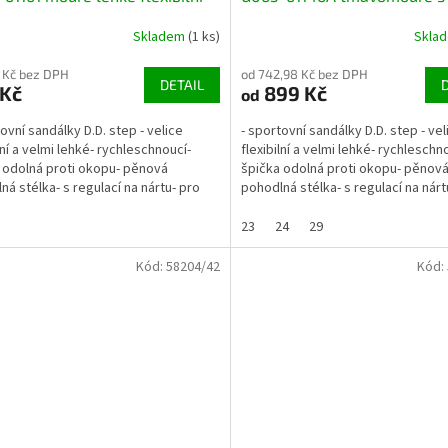
eschnoucí
stopami lehké flexibilní
Skladem
(1 ks)
Skla
rychleschnoucí
 Kč bez DPH
od 742,98 Kč bez DPH
DETAIL
 Kč
899 Kč
od
tovní sandálky D.D. step - velice
- sportovní sandálky D.D. step - vel
lní a velmi lehké- rychleschnoucí-
flexibilní a velmi lehké- rychleschn
 odolná proti okopu- pěnová
špička odolná proti okopu- pěnov
ná stélka- s regulací na nártu- pro
pohodlná stélka- s regulací na nárt
í až...
normální až...
23
24
29
Kód:
58204/42
Kód: