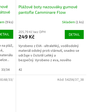
mové
Plážové boty nazouváky gumové
átové
pantofle Camminare Flow
tmavomodré NAVY
dem
(9 ks)
Skladem
(1 ks)
205,79 Kč bez DPH
DETAIL
DETAIL
249 Kč
 na pláž,
Vyrobeno z EVA - ultralehký, voděodolný
ké,
materiál odolný proti stárnutí, snadno se
materiálu
udržuje v čistotě Lehký a
elze...
bezpečný. Vyrobeno z eva, nového
měkkého, ultralehkého plastu...
33/34
42
58168/33/
Kód:
54256/37_38