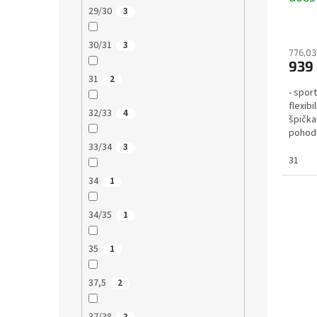
29/30
3
rychl
30/31
3
776,03
939
31
2
- spor
flexibi
32/33
4
špička
pohodl
normáln
33/34
3
31
34
1
34/35
1
35
1
37,5
2