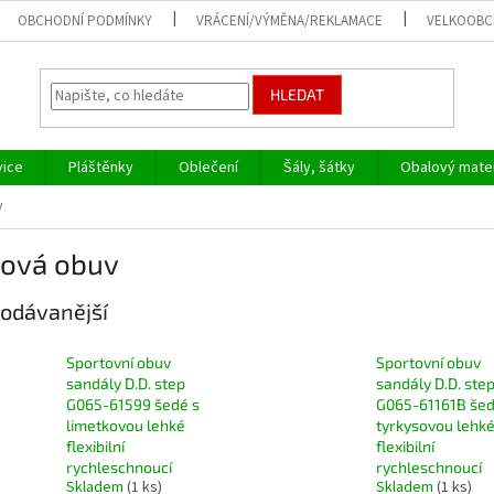
OBCHODNÍ PODMÍNKY
VRÁCENÍ/VÝMĚNA/REKLAMACE
VELKOOB
HLEDAT
vice
Pláštěnky
Oblečení
Šály, šátky
Obalový mater
v
žová obuv
odávanější
Sportovní obuv
Sportovní obuv
sandály D.D. step
sandály D.D. ste
G065-61599 šedé s
G065-61161B šed
limetkovou lehké
tyrkysovou lehk
flexibilní
flexibilní
rychleschnoucí
rychleschnoucí
Skladem
(1 ks)
Skladem
(1 ks)