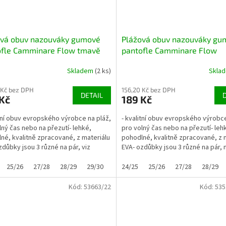
ová obuv nazouváky gumové
Plážová obuv nazouváky gu
ofle Camminare Flow tmavě
pantofle Camminare Flow
é se 3 ozdůbkami
limetkové se 3 ozdůbkami
Skladem
(2 ks)
Skla
 Kč bez DPH
156,20 Kč bez DPH
DETAIL
Kč
189 Kč
itní obuv evropského výrobce na pláž,
- kvalitní obuv evropského výrobce
lný čas nebo na přezutí- lehké,
pro volný čas nebo na přezutí- leh
né, kvalitně zpracované, z materiálu
pohodlné, kvalitně zpracované, z 
zdůbky jsou 3 různé na pár, viz
EVA- ozdůbky jsou 3 různé na pár, n
třní...
25/26
27/28
28/29
29/30
30/31
24/25
32/33
25/26
33/34
27/28
28/29
Kód:
53663/22
Kód:
535