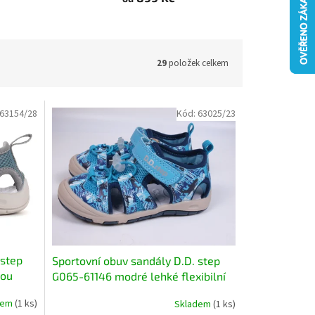
29
položek celkem
63154/28
Kód:
63025/23
 step
Sportovní obuv sandály D.D. step
vou
G065-61146 modré lehké flexibilní
cí
rychleschnoucí
dem
(1 ks)
Skladem
(1 ks)