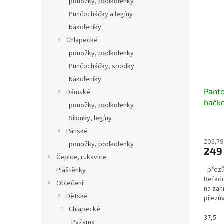
ponožky, podkolenky
Punčocháčky a legíny
Nákoleníky
Chlapecké
ponožky, podkolenky
Punčocháčky, spodky
Nákoleníky
Panto
Dámské
bačko
ponožky, podkolenky
154M
Silonky, legíny
Pánské
205,79
ponožky, podkolenky
249
Čepice, rukavice
- přez
Pláštěnky
Befado
Oblečení
na zah
Dětské
přezův
pohodl
Chlapecké
37,5
Pyžama