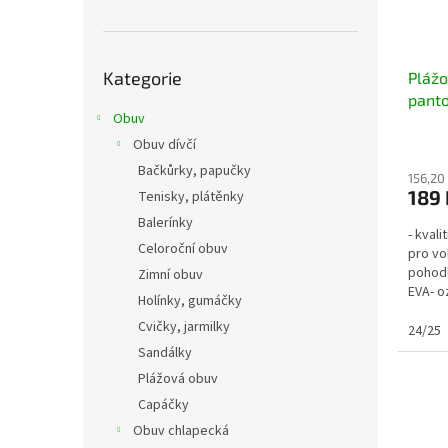
Přeskočit
Kategorie
kategorie
Pláž
pant
Obuv
modr
Obuv dívčí
Bačkůrky, papučky
156,20
189 
Tenisky, plátěnky
Balerínky
- kval
Celoroční obuv
pro vo
pohodl
Zimní obuv
EVA- o
Holínky, gumáčky
fotoVni
Cvičky, jarmilky
24/25
Sandálky
Plážová obuv
Capáčky
Obuv chlapecká