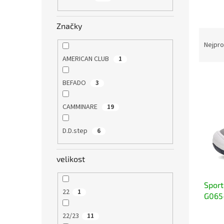
n
e
Značky
l
Ř
a
Nejpro
z
AMERICAN CLUB
1
e
V
n
BEFADO
3
ý
í
p
p
CAMMINARE
19
i
r
s
o
p
D.D.step
d
6
r
u
o
k
velikost
d
t
u
ů
Sport
k
22
1
G065-
t
lehké
ů
22/23
11