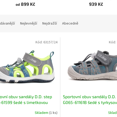
899 Kč
939 Kč
od
dávanější
Nejlevnější
Nejdražší
Abecedně
Kód:
63157/24
Kód:
ovní obuv sandály D.D. step
Sportovní obuv sandály D.D.
61599 šedé s limetkovou
G065-61161B šedé s tyrkyso
 flexibilní rychleschnoucí
lehké flexibilní rychleschnou
Skladem
(1 ks)
Skla