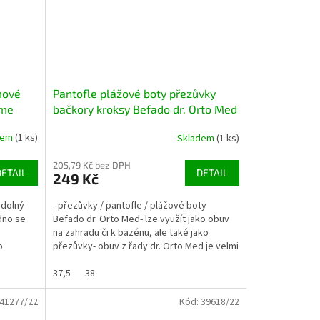
mové
Pantofle plážové boty přezůvky
ime
bačkory kroksy Befado dr. Orto Med
154M003 tm. modré
dem
(1 ks)
Skladem
(1 ks)
205,79 Kč bez DPH
DETAIL
DETAIL
249 Kč
odolný
- přezůvky / pantofle / plážové boty
adno se
Befado dr. Orto Med- lze využít jako obuv
na zahradu či k bazénu, ale také jako
o
přezůvky- obuv z řady dr. Orto Med je velmi
pohodlná, vhodná...
37,5
38
41277/22
Kód:
39618/22