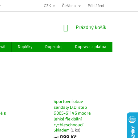
CZK
Čeština
CHOD
Přihlášení
NÁKUPNÍ
Prázdný košík
KOŠÍK
iál
Doplňky
Doprodej
Doprava a platba
Hodnocen
Sportovní obuv
p
sandály D.D. step
é s
G065-61146 modré
é
lehké flexibilní
rychleschnoucí
Skladem
(1 ks)
899 Kč
od