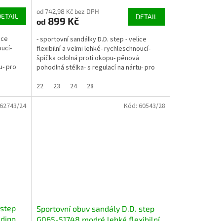
od 742,98 Kč bez DPH
DETAIL
DETAIL
899 Kč
od
ice
- sportovní sandálky D.D. step - velice
oucí-
flexibilní a velmi lehké- rychleschnoucí-
á
špička odolná proti okopu- pěnová
u- pro
pohodlná stélka- s regulací na nártu- pro
normální až...
22
23
24
28
62743/24
Kód:
60543/28
 step
Sportovní obuv sandály D.D. step
dino
G065-51748 modré lehké flexibilní