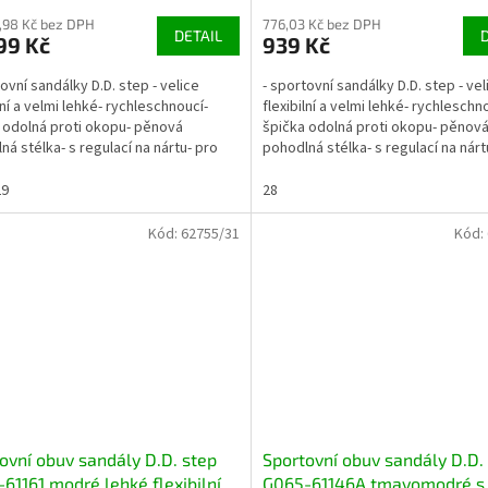
,98 Kč bez DPH
776,03 Kč bez DPH
DETAIL
99 Kč
939 Kč
tovní sandálky D.D. step - velice
- sportovní sandálky D.D. step - vel
lní a velmi lehké- rychleschnoucí-
flexibilní a velmi lehké- rychleschn
 odolná proti okopu- pěnová
špička odolná proti okopu- pěnov
ná stélka- s regulací na nártu- pro
pohodlná stélka- s regulací na nárt
í až...
normální až...
29
28
Kód:
62755/31
Kód:
ovní obuv sandály D.D. step
Sportovní obuv sandály D.D.
61161 modré lehké flexibilní
G065-61146A tmavomodré s 