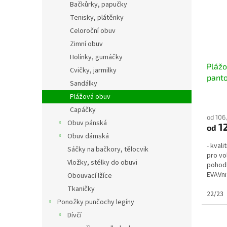
Bačkůrky, papučky
Tenisky, plátěnky
Celoroční obuv
Zimní obuv
Holínky, gumáčky
Pláž
Cvičky, jarmilky
pant
Sandálky
Plážová obuv
Capáčky
od 106
Obuv pánská
1
od
Obuv dámská
- kval
Sáčky na bačkory, tělocvik
pro vo
Vložky, stélky do obuvi
pohodl
EVAVni
Obouvací lžíce
24/25 =
Tkaničky
22/23
Ponožky punčochy legíny
Dívčí