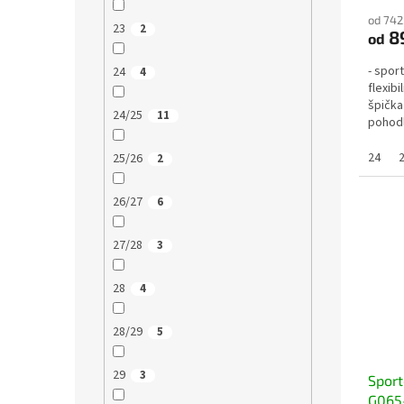
od 742
23
2
8
od
- spor
24
4
flexibi
špička
24/25
11
pohodl
normáln
24
25/26
2
26/27
6
27/28
3
28
4
28/29
5
29
3
Sport
G065-