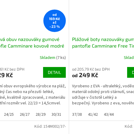
od
159 Kč
až
–23 %
ová obuv nazouváky gumové
Plážové boty nazouváky gu
ofle Camminare kovově modré
pantofle Camminare Free T
tmavomodré NAVY
Skladem
(7 ks)
Skla
,61 Kč bez DPH
od 205,79 Kč bez DPH
DETAIL
29 Kč
249 Kč
od
itní obuv evropského výrobce na pláž,
Vyrobeno z EVA - ultralehký, vodě
lný čas nebo na přezutí- lehké,
materiál odolný proti stárnutí, sn
né, kvalitně zpracované, z materiálu
udržuje v čistotě Lehký a
třní rozměr:vel. 22/23 = 14,5cmvel.
bezpečný. Vyrobeno z eva, novéh
...
měkkého, ultralehkého plastu...
24/25
26/27
28/29
30/31
32/33
37/38
41/42
43/44
Kód:
154M002/37-
Kód: