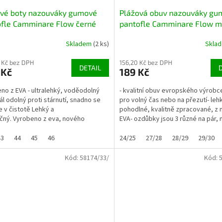
ové boty nazouváky gumové
Plážová obuv nazouváky gu
ofle Camminare Flow černé
pantofle Camminare Flow m
se 3 ozdůbkami
Skladem
(2 ks)
Skla
 Kč bez DPH
156,20 Kč bez DPH
DETAIL
 Kč
189 Kč
no z EVA - ultralehký, voděodolný
- kvalitní obuv evropského výrobce
ál odolný proti stárnutí, snadno se
pro volný čas nebo na přezutí- leh
e v čistotě Lehký a
pohodlné, kvalitně zpracované, z 
ný. Vyrobeno z eva, nového
EVA- ozdůbky jsou 3 různé na pár, n
o, ultralehkého plastu...
43
44
45
46
24/25
27/28
28/29
29/30
Kód:
58174/33/
Kód: