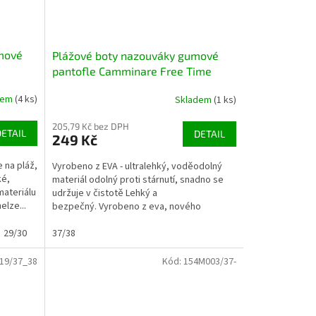
mové
Plážové boty nazouváky gumové
pantofle Camminare Free Time
khaki
dem
(4 ks)
Skladem
(1 ks)
205,79 Kč bez DPH
DETAIL
DETAIL
249 Kč
 na pláž,
Vyrobeno z EVA - ultralehký, voděodolný
ké,
materiál odolný proti stárnutí, snadno se
materiálu
udržuje v čistotě Lehký a
elze...
bezpečný. Vyrobeno z eva, nového
měkkého, ultralehkého plastu...
29/30
30/31
37/38
32/33
33/34
19/37_38
Kód:
154M003/37-