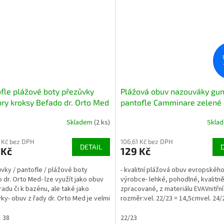
fle plážové boty přezůvky
Plážová obuv nazouváky gu
ry kroksy Befado dr. Orto Med
pantofle Camminare zelené 
002 černé
oranžovou hvězdicí
Skladem
(2 ks)
Skla
 Kč bez DPH
106,61 Kč bez DPH
DETAIL
 Kč
129 Kč
ůvky / pantofle / plážové boty
- kvalitní plážová obuv evropskéh
 dr. Orto Med- lze využít jako obuv
výrobce- lehké, pohodlné, kvalitn
radu či k bazénu, ale také jako
zpracované, z materiálu EVAVnitřní
ky- obuv z řady dr. Orto Med je velmi
rozměr:vel. 22/23 = 14,5cmvel. 24/
ná, vhodná...
15,8cmvel. 26/27 = 16,8cmvel....
38
22/23