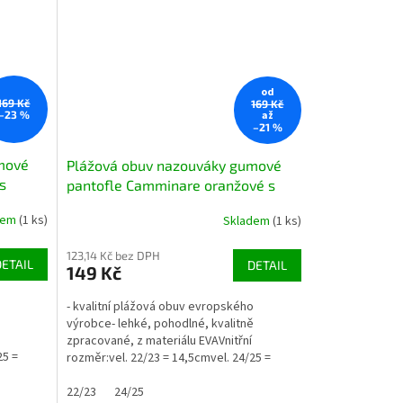
od
169 Kč
169 Kč
až
–23 %
–21 %
mové
Plážová obuv nazouváky gumové
s
pantofle Camminare oranžové s
oranžovou jahůdkou
dem
(1 ks)
Skladem
(1 ks)
123,14 Kč bez DPH
DETAIL
DETAIL
149 Kč
o
- kvalitní plážová obuv evropského
ě
výrobce- lehké, pohodlné, kvalitně
zpracované, z materiálu EVAVnitřní
25 =
rozměr:vel. 22/23 = 14,5cmvel. 24/25 =
15,8cmvel. 26/27 = 16,8cmvel....
22/23
24/25