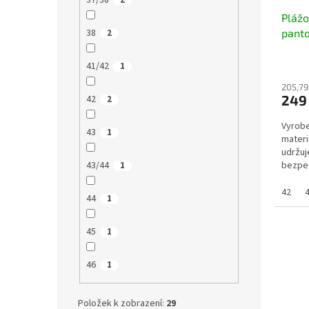
37/38
2
Pláž
38
pant
2
41/42
1
205,79
249
42
2
Vyrobe
43
1
materi
udržuj
43/44
bezpeč
1
měkkéh
42
44
1
45
1
46
1
Položek k zobrazení:
29