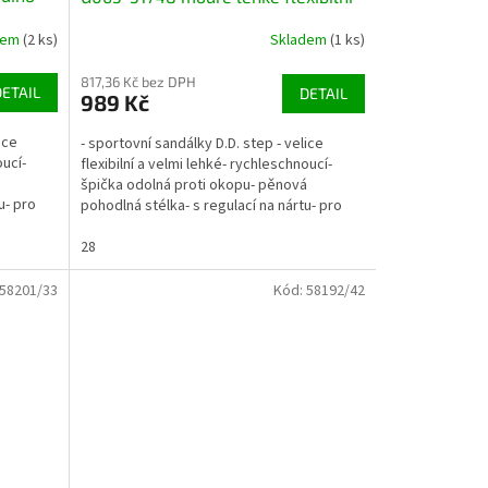
rychleschnoucí
dem
(2 ks)
Skladem
(1 ks)
817,36 Kč bez DPH
DETAIL
DETAIL
989 Kč
ice
- sportovní sandálky D.D. step - velice
oucí-
flexibilní a velmi lehké- rychleschnoucí-
á
špička odolná proti okopu- pěnová
u- pro
pohodlná stélka- s regulací na nártu- pro
normální až...
28
58201/33
Kód:
58192/42