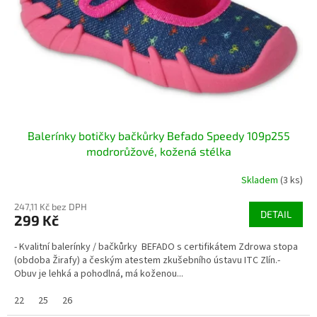
Balerínky botičky bačkůrky Befado Speedy 109p255
modrorůžové, kožená stélka
Skladem
(3 ks)
247,11 Kč bez DPH
DETAIL
299 Kč
- Kvalitní balerínky / bačkůrky BEFADO s certifikátem Zdrowa stopa
(obdoba Žirafy) a českým atestem zkušebního ústavu ITC Zlín.-
Obuv je lehká a pohodlná, má koženou...
22
25
26