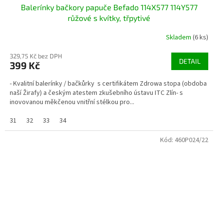
Balerínky bačkory papuče Befado 114X577 114Y577
růžové s kvítky, třpytivé
Skladem
(6 ks)
329,75 Kč bez DPH
DETAIL
399 Kč
- Kvalitní balerínky / bačkůrky s certifikátem Zdrowa stopa (obdoba
naší Žirafy) a českým atestem zkušebního ústavu ITC Zlín- s
inovovanou měkčenou vnitřní stélkou pro...
31
32
33
34
Kód:
460P024/22