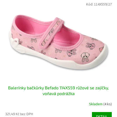
Kód:
114X559/27
Balerínky bačkůrky Befado 114X559 růžové se zajíčky,
voňavá podrážka
Skladem
(4 ks)
321,49 Kč bez DPH
DETAIL