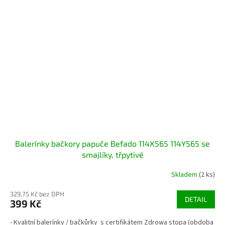
Balerínky bačkory papuče Befado 114X565 114Y565 se
smajlíky, třpytivé
Skladem
(2 ks)
329,75 Kč bez DPH
DETAIL
399 Kč
- Kvalitní balerínky / bačkůrky s certifikátem Zdrowa stopa (obdoba