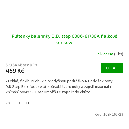
Plátěnky balerínky D.D. step C086-61730A fialkové
šeříkové
Skladem
(1 ks)
379,34 Kč bez DPH
DETAIL
459 Kč
• Lehká, flexibilní obuv s prodyšnou podrážkou• Podešev boty
D.D.Step Barefoot se přizpůsobí tvaru nohy a zajistí maximální
vnímání povrchu. Bota umožňuje zapojit do chůze...
29
30
31
Kód:
109P265/23