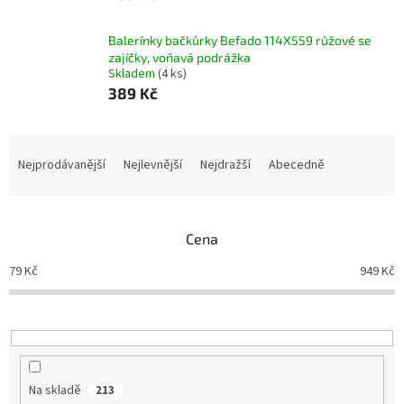
Balerínky bačkůrky Befado 114X559 růžové se
zajíčky, voňavá podrážka
Skladem
(4 ks)
389 Kč
Ř
a
Nejprodávanější
Nejlevnější
Nejdražší
Abecedně
z
e
n
Cena
í
p
79
Kč
949
Kč
r
o
d
u
k
t
Na skladě
213
ů