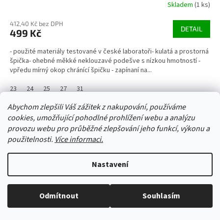
Skladem
(1 ks)
412,40 Kč bez DPH
DETAIL
499 Kč
- použité materiály testované v české laboratoři- kulatá a prostorná
špička- ohebné měkké neklouzavé podešve s nízkou hmotností -
vpředu mírný okop chránící špičku - zapínaní na...
23
24
25
27
31
Abychom zlepšili Váš zážitek z nakupování, používáme
Kód:
62482/24
cookies, umožňující pohodlné prohlížení webu a analýzu
provozu webu pro průběžné zlepšování jeho funkcí, výkonu a
použitelnosti.
Více informaci.
Nastavení
Odmítnout
Souhlasím
Vše skladem, zboží odesíláme každý pracovní den.