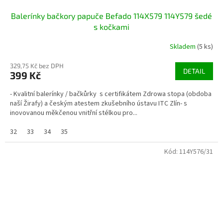
Balerínky bačkory papuče Befado 114X579 114Y579 šedé
s kočkami
Skladem
(5 ks)
329,75 Kč bez DPH
DETAIL
399 Kč
- Kvalitní balerínky / bačkůrky s certifikátem Zdrowa stopa (obdoba
naší Žirafy) a českým atestem zkušebního ústavu ITC Zlín- s
inovovanou měkčenou vnitřní stélkou pro...
32
33
34
35
Kód:
114Y576/31