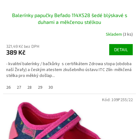
Balerínky papučky Befado 114X528 šedé blýskavé s
duhami a měkčenou stélkou
Skladem
(3 ks)
321,49 Kč bez DPH
DETAIL
389 Kč
- kvalitní balerínky / bačkůrky s certifikátem Zdrowa stopa (obdoba
naší Žirafy) a českým atestem zkušebního ústavu ITC Zlín- měkčená
stélka pro měkký došlap...
26
27
28
29
30
Kód:
109P255/22