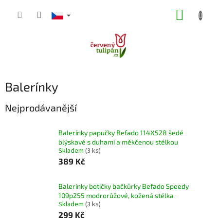
Přejít
NÁKUP
na
obsah
KOŠÍK
Balerínky
Nejprodávanější
Balerínky papučky Befado 114X528 šedé
blýskavé s duhami a měkčenou stélkou
Skladem
(3 ks)
389 Kč
Balerínky botičky bačkůrky Befado Speedy
109p255 modrorůžové, kožená stélka
Skladem
(3 ks)
299 Kč