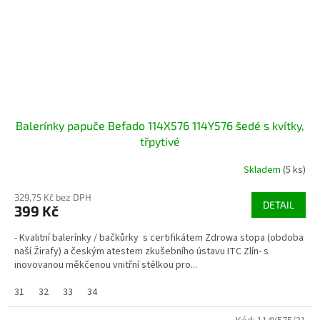
Balerínky papuče Befado 114X576 114Y576 šedé s kvítky,
třpytivé
Skladem
(5 ks)
329,75 Kč bez DPH
DETAIL
399 Kč
- Kvalitní balerínky / bačkůrky s certifikátem Zdrowa stopa (obdoba
naší Žirafy) a českým atestem zkušebního ústavu ITC Zlín- s
inovovanou měkčenou vnitřní stélkou pro...
31
32
33
34