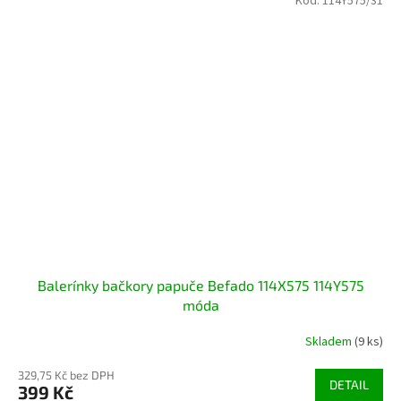
Kód:
114Y575/31
Balerínky bačkory papuče Befado 114X575 114Y575
móda
Skladem
(9 ks)
329,75 Kč bez DPH
DETAIL
399 Kč