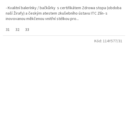
- Kvalitní balerínky / bačkůrky s certifikátem Zdrowa stopa (obdoba
naší Žirafy) a českým atestem zkušebního ústavu ITC Zlín- s
inovovanou měkčenou vnitřní stélkou pro...
31
32
33
Kód:
114Y577/31