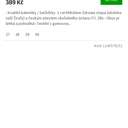
389 Kč
- Kvalitní balerínky / bačkůrky s certifikátem Zdrowa stopa (obdoba
naší Žirafy) a českým atestem zkušebního ústavu ITC Zlín.- Obuv je
lehká a pohodlná- Textilní s gumovou...
27
28
29
30
Kód:
114Y579/32