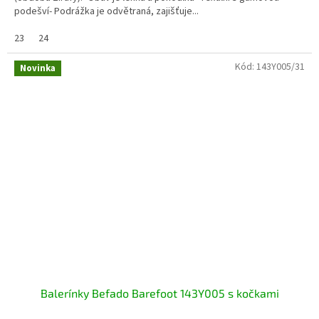
podešví- Podrážka je odvětraná, zajišťuje...
23
24
Kód:
143Y005/31
Novinka
Balerínky Befado Barefoot 143Y005 s kočkami