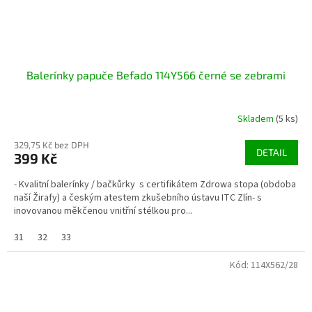
Balerínky papuče Befado 114Y566 černé se zebrami
Skladem
(5 ks)
329,75 Kč bez DPH
DETAIL
399 Kč
- Kvalitní balerínky / bačkůrky s certifikátem Zdrowa stopa (obdoba
naší Žirafy) a českým atestem zkušebního ústavu ITC Zlín- s
inovovanou měkčenou vnitřní stélkou pro...
31
32
33
Kód:
114X562/28