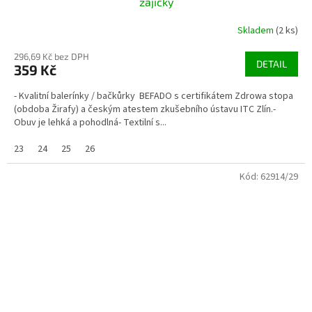
zajíčky
Skladem
(2 ks)
296,69 Kč bez DPH
DETAIL
359 Kč
- Kvalitní balerínky / bačkůrky BEFADO s certifikátem Zdrowa stopa
(obdoba Žirafy) a českým atestem zkušebního ústavu ITC Zlín.-
Obuv je lehká a pohodlná- Textilní s...
23
24
25
26
Kód:
62914/29