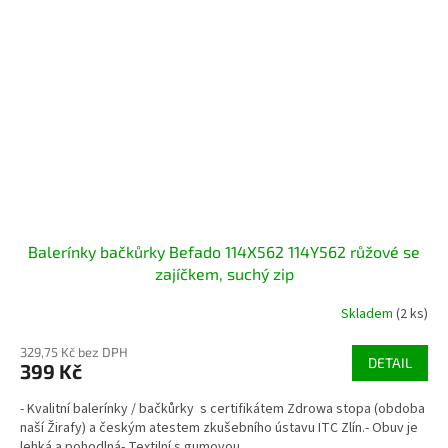
Balerínky bačkůrky Befado 114X562 114Y562 růžové se
zajíčkem, suchý zip
Skladem
(2 ks)
329,75 Kč bez DPH
DETAIL
399 Kč
- Kvalitní balerínky / bačkůrky s certifikátem Zdrowa stopa (obdoba
naší Žirafy) a českým atestem zkušebního ústavu ITC Zlín.- Obuv je
lehká a pohodlná- Textilní s gumovou...