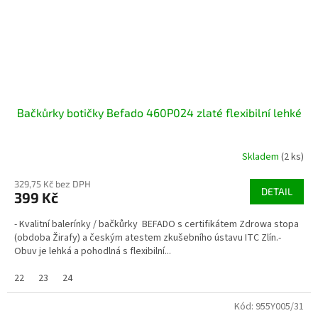
Bačkůrky botičky Befado 460P024 zlaté flexibilní lehké
Skladem
(2 ks)
329,75 Kč bez DPH
DETAIL
399 Kč
- Kvalitní balerínky / bačkůrky BEFADO s certifikátem Zdrowa stopa
(obdoba Žirafy) a českým atestem zkušebního ústavu ITC Zlín.-
Obuv je lehká a pohodlná s flexibilní...
22
23
24
Kód:
955Y005/31