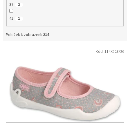
37
2
41
1
Položek k zobrazení:
214
V
Kód:
114X528/26
ý
p
i
s
p
r
o
d
u
k
t
ů