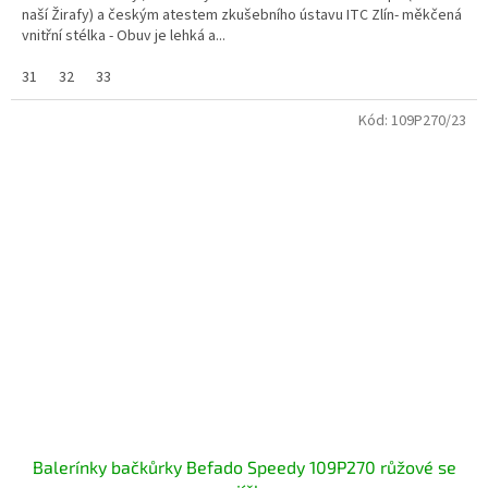
naší Žirafy) a českým atestem zkušebního ústavu ITC Zlín- měkčená
vnitřní stélka - Obuv je lehká a...
31
32
33
Kód:
109P270/23
Balerínky bačkůrky Befado Speedy 109P270 růžové se