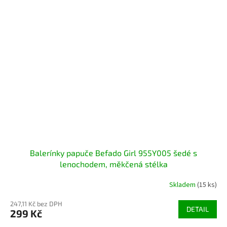
Balerínky papuče Befado Girl 955Y005 šedé s
lenochodem, měkčená stélka
Skladem
(15 ks)
247,11 Kč bez DPH
DETAIL
299 Kč