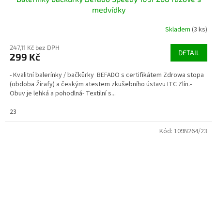
medvídky
Skladem
(3 ks)
247,11 Kč bez DPH
DETAIL
299 Kč
- Kvalitní balerínky / bačkůrky BEFADO s certifikátem Zdrowa stopa
(obdoba Žirafy) a českým atestem zkušebního ústavu ITC Zlín.-
Obuv je lehká a pohodlná- Textilní s...
23
Kód:
109N264/23