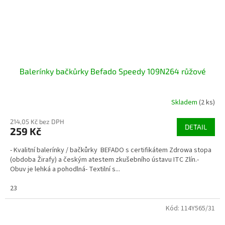
Balerínky bačkůrky Befado Speedy 109N264 růžové
Skladem
(2 ks)
214,05 Kč bez DPH
DETAIL
259 Kč
- Kvalitní balerínky / bačkůrky BEFADO s certifikátem Zdrowa stopa
(obdoba Žirafy) a českým atestem zkušebního ústavu ITC Zlín.-
Obuv je lehká a pohodlná- Textilní s...
23
Kód:
114Y565/31