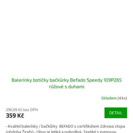
Balerínky botičky bačkůrky Befado Speedy 109P265
růžové s duhami
Skladem
(4 ks)
296,69 Kč bez DPH
DETAIL
359 Kč
- Kvalitní balerínky / bačkůrky BEFADO s certifikátem Zdrowa stopa
(obdoba Žirafy).- Obuv je lehká a pohodlná- Textilní s gumovou