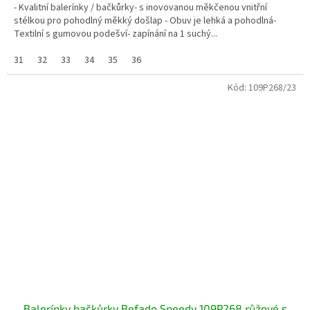
- Kvalitní balerínky / bačkůrky- s inovovanou měkčenou vnitřní
stélkou pro pohodlný měkký došlap - Obuv je lehká a pohodlná-
Textilní s gumovou podešví- zapínání na 1 suchý...
31
32
33
34
35
36
Kód:
109P268/23
Balerínky bačkůrky Befado Speedy 109P268 růžové s