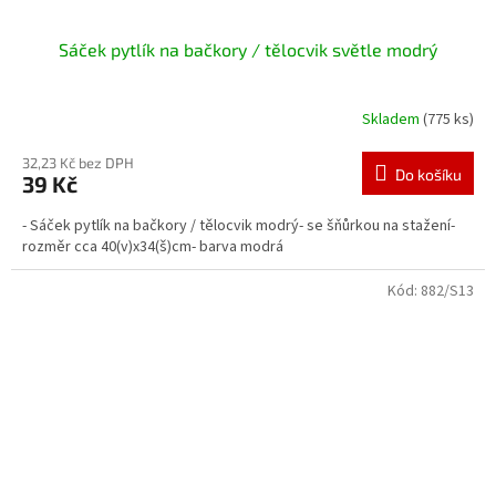
Sáček pytlík na bačkory / tělocvik světle modrý
Skladem
(775 ks)
32,23 Kč bez DPH
Do košíku
39 Kč
- Sáček pytlík na bačkory / tělocvik modrý- se šňůrkou na stažení-
rozměr cca 40(v)x34(š)cm- barva modrá
Kód:
882/S13