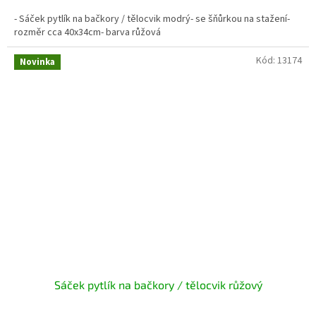
- Sáček pytlík na bačkory / tělocvik modrý- se šňůrkou na stažení-
rozměr cca 40x34cm- barva růžová
Kód:
13174
Novinka
Sáček pytlík na bačkory / tělocvik růžový