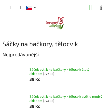
Přejít
NÁKUP
na
obsah
KOŠÍK
Sáčky na bačkory, tělocvik
Nejprodávanější
Sáček pytlík na bačkory / tělocvik žlutý
Skladem
(776 ks)
39 Kč
Sáček pytlík na bačkory / tělocvik světle modrý
Skladem
(775 ks)
39 Kč