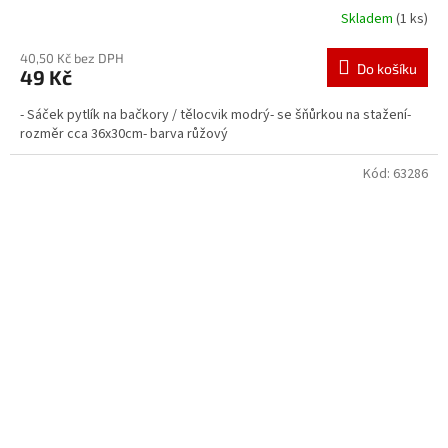
Skladem
(1 ks)
40,50 Kč bez DPH
Do košíku
49 Kč
- Sáček pytlík na bačkory / tělocvik modrý- se šňůrkou na stažení-
rozměr cca 36x30cm- barva růžový
Kód:
63286