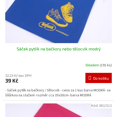
o
d
u
k
t
ů
Sáček pytlík na bačkory nebo tělocvik modrý
Skladem
(191 ks)
32,23 Kč bez DPH
Do košíku
39 Kč
- Sáček pytlík na bačkory / tělocvik - cena za 1 kus barva MODRÁ- se
šňůrkou na stažení- rozměr cca 35x30cm- barva MODRÁ
Kód:
882/S12