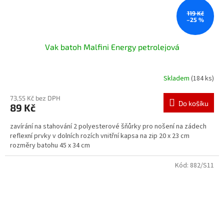
119 Kč
–25 %
Vak batoh Malfini Energy petrolejová
Skladem
(184 ks)
73,55 Kč bez DPH
Do košíku
89 Kč
zavírání na stahování 2 polyesterové šňůrky pro nošení na zádech
reflexní prvky v dolních rozích vnitřní kapsa na zip 20 x 23 cm
rozměry batohu 45 x 34 cm
Kód:
882/S11