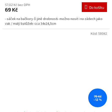
57,02 Kč bez DPH
Do košíku
69 Kč
- sáček na bačkory či jiné drobnosti- možno nosit i na zádech jako
vak / malý batůžek- cca 34x24,5cm
Kód:
58042
79 Kč
–12 %