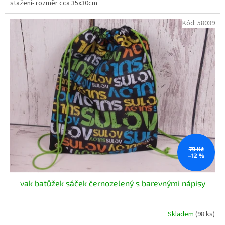
stažení- rozměr cca 35x30cm
Kód:
58039
79 Kč
–12 %
vak batůžek sáček černozelený s barevnými nápisy
Skladem
(98 ks)