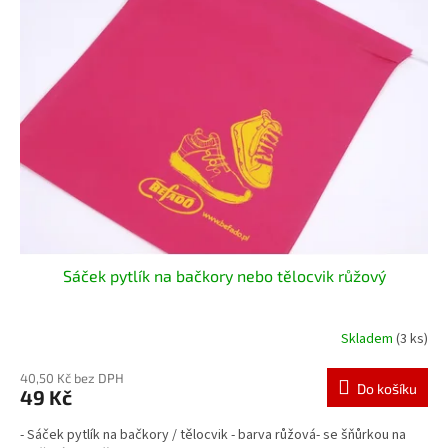
Sáček pytlík na bačkory nebo tělocvik růžový
Skladem
(3 ks)
40,50 Kč bez DPH
Do košíku
49 Kč
- Sáček pytlík na bačkory / tělocvik - barva růžová- se šňůrkou na