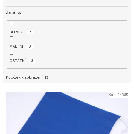
Značky
BEFADO
5
MALFINI
3
OSTATNÍ
2
Položek k zobrazení:
13
V
Kód:
24365
ý
p
i
s
p
r