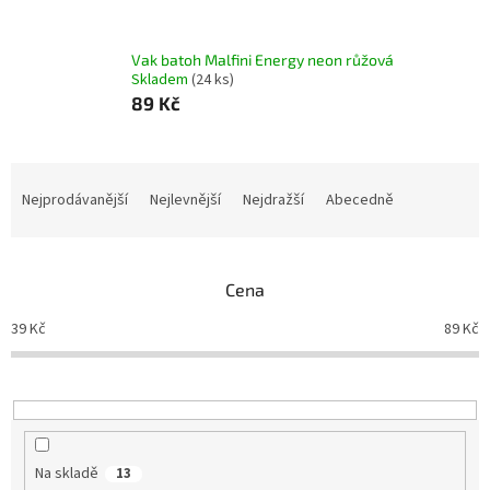
Vak batoh Malfini Energy neon růžová
Skladem
(24 ks)
89 Kč
Ř
a
Nejprodávanější
Nejlevnější
Nejdražší
Abecedně
z
e
n
Cena
í
p
39
Kč
89
Kč
r
o
d
u
k
t
Na skladě
13
ů