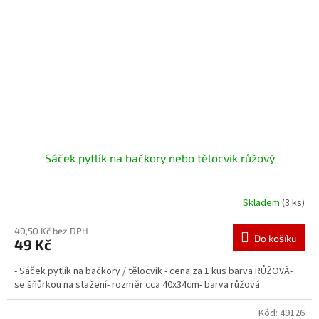
Sáček pytlík na bačkory nebo tělocvik růžový
Skladem
(3 ks)
40,50 Kč bez DPH
Do košíku
49 Kč
- Sáček pytlík na bačkory / tělocvik - cena za 1 kus barva RŮŽOVÁ-
se šňůrkou na stažení- rozměr cca 40x34cm- barva růžová
Kód:
49126