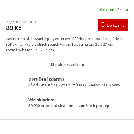
Skladem
(24 ks)
73,55 Kč bez DPH
Do košíku
89 Kč
zavírání na stahování 2 polyesterové šňůrky pro nošení na zádech
reflexní prvky v dolních rozích vnitřní kapsa na zip 20 x 23 cm
rozměry batohu 45 x 34 cm
13
položek celkem
O
v
l
Doručení zdarma
á
již od 1490 Kč na výdejní místa GLS nebo Zásilkovny
d
a
Vše skladem
c
50 000 produktů skladem, okamžitě k prodeji
í
p
r
Z
v
á
k