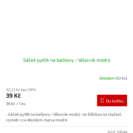
Sáček pytlík na bačkory / tělocvik modrý
Skladem
(52 ks)
32,23 Kč bez DPH
39 Kč
Do košíku
Měrná
39 Kč / 1 ks
cena:
- Sáček pytlík na bačkory / tělocvik modrý- se šňůrkou na stažení-
rozměr cca 40x34cm- barva modrá
Kód:
54544