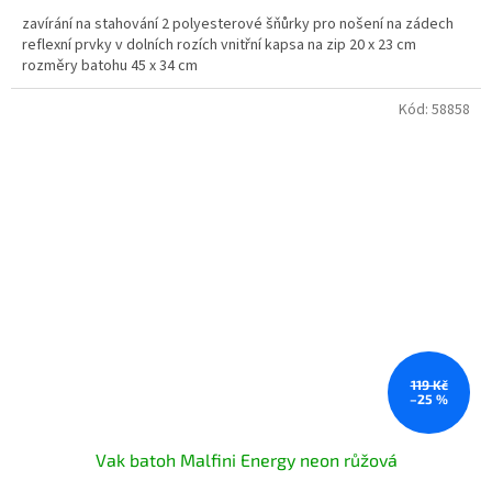
zavírání na stahování 2 polyesterové šňůrky pro nošení na zádech
reflexní prvky v dolních rozích vnitřní kapsa na zip 20 x 23 cm
rozměry batohu 45 x 34 cm
Kód:
58858
119 Kč
–25 %
Vak batoh Malfini Energy neon růžová