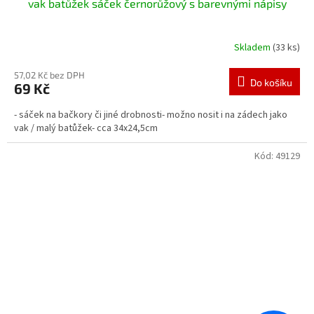
vak batůžek sáček černorůžový s barevnými nápisy
Skladem
(33 ks)
57,02 Kč bez DPH
Do košíku
69 Kč
- sáček na bačkory či jiné drobnosti- možno nosit i na zádech jako
vak / malý batůžek- cca 34x24,5cm
Kód:
49129