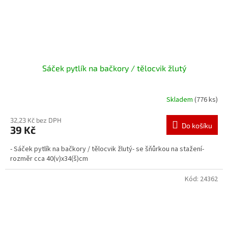
Sáček pytlík na bačkory / tělocvik žlutý
Skladem
(776 ks)
32,23 Kč bez DPH
Do košíku
39 Kč
- Sáček pytlík na bačkory / tělocvik žlutý- se šňůrkou na stažení-
rozměr cca 40(v)x34(š)cm
Kód:
24362