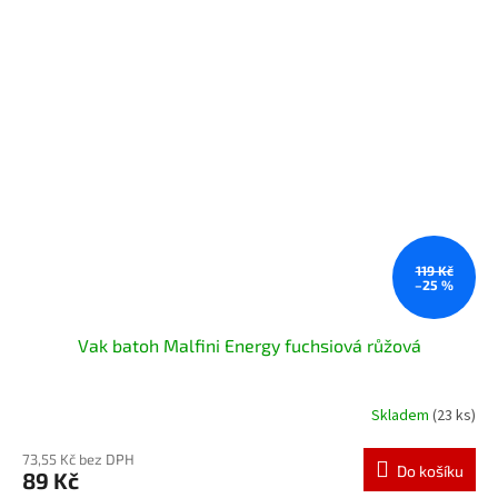
119 Kč
–25 %
Vak batoh Malfini Energy fuchsiová růžová
Skladem
(23 ks)
73,55 Kč bez DPH
Do košíku
89 Kč