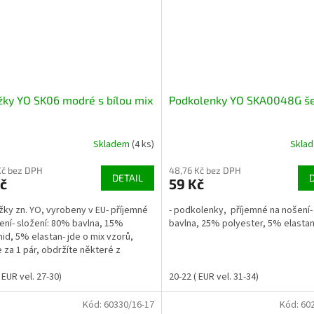
ky YO SK06 modré s bílou mix
Podkolenky YO SKA0048G š
Skladem
(4 ks)
Skla
Kč bez DPH
48,76 Kč bez DPH
DETAIL
č
59 Kč
žky zn. YO, vyrobeny v EU- příjemné
- podkolenky, příjemné na nošení
ení- složení: 80% bavlna, 15%
bavlna, 25% polyester, 5% elasta
id, 5% elastan- jde o mix vzorů,
e za 1 pár, obdržíte některé z
zených vzorů -...
 EUR vel. 27-30)
20-22 ( EUR vel. 31-34)
Kód:
60330/16-17
Kód:
60