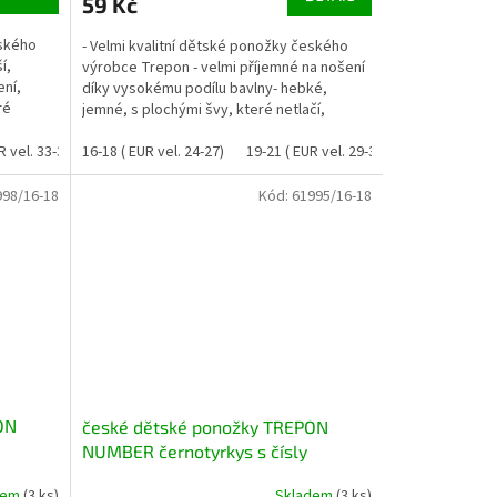
59 Kč
eského
- Velmi kvalitní dětské ponožky českého
í,
výrobce Trepon - velmi příjemné na nošení
ení,
díky vysokému podílu bavlny- hebké,
ré
jemné, s plochými švy, které netlačí,
komfortní lemy,...
R vel. 33-35)
16-18 ( EUR vel. 24-27)
24-25 ( EUR vel. 37-38)
19-21 ( EUR vel. 29-32)
22-24 ( EUR ve
998/16-18
Kód:
61995/16-18
ON
české dětské ponožky TREPON
NUMBER černotyrkys s čísly
dem
(3 ks)
Skladem
(3 ks)