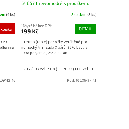
54857 tmavomodré s proužkem,
béžové a modré dino
dem
(4 ks)
Skladem
(3 ks)
164,46 Kč bez DPH
DETAIL
 košíku
199 Kč
- Termo (teplé) ponožky vyráběné pro
ka na
německý trh - sada 3 párů- 85% bavlna,
ýška cca
13% polyamid, 2% elastan
15-17 (EUR vel. 23-26)
20-22 ( EUR vel. 31-34)
23-25 (EUR vel
209/42-46
Kód:
61206/37-41