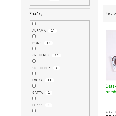
n
Ř
e
a
Značky
Nejpro
l
z
e
V
n
AURA.VIA
24
ý
í
p
p
BOMA
18
i
r
s
o
CNB BERLIN
30
p
d
r
u
CNB_BERLIN
7
o
k
d
t
EVONA
13
u
ů
Děts
k
bamb
t
GATTA
2
ů
LONKA
3
48,76 