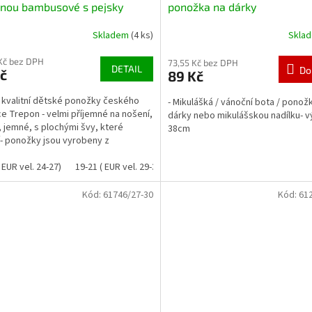
enou bambusové s pejsky
ponožka na dárky
Skladem
(4 ks)
Skla
Kč bez DPH
73,55 Kč bez DPH
DETAIL
Do
č
89 Kč
i kvalitní dětské ponožky českého
- Mikulášká / vánoční bota / ponož
e Trepon - velmi příjemné na nošení,
dárky nebo mikulášskou nadílku- v
 jemné, s plochými švy, které
38cm
í- ponožky jsou vyrobeny z
ového vlákna,...
 EUR vel. 24-27)
19-21 ( EUR vel. 29-32)
22-24 ( EUR vel. 33-37)
Kód:
61746/27-30
Kód:
61