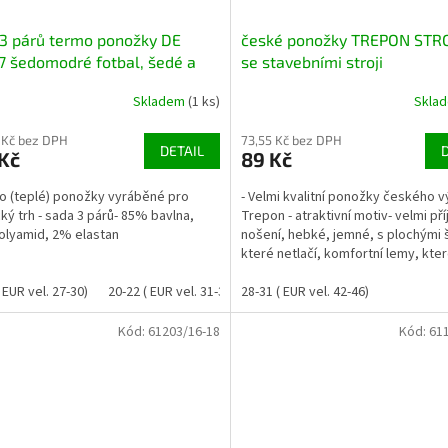
3 párů termo ponožky DE
české ponožky TREPON STRO
 šedomodré fotbal, šedé a
se stavebními stroji
 s proužky
Skladem
(1 ks)
Skla
 Kč bez DPH
73,55 Kč bez DPH
DETAIL
Kč
89 Kč
o (teplé) ponožky vyráběné pro
- Velmi kvalitní ponožky českého 
ý trh - sada 3 párů- 85% bavlna,
Trepon - atraktivní motiv- velmi př
olyamid, 2% elastan
nošení, hebké, jemné, s plochými 
které netlačí, komfortní lemy, kte
nezařezávají-...
 EUR vel. 27-30)
20-22 ( EUR vel. 31-34)
28-31 ( EUR vel. 42-46)
23-25 (EUR vel. 35-38)
Kód:
61203/16-18
Kód:
61