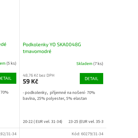
edé
Podkolenky YO SKA0048G
tmavomodré
dem
(5 ks)
Skladem
(7 ks)
48,76 Kč bez DPH
DETAIL
DETAIL
59 Kč
- 70%
- podkolenky, příjemné na nošení- 70%
n
bavlna, 25% polyester, 5% elastan
20-22 ( EUR vel. 31-34)
23-25 (EUR vel. 35-38)
282/31-34
Kód:
60279/31-34