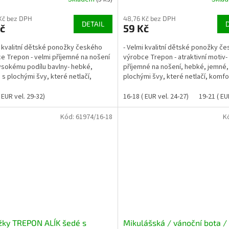
Kč bez DPH
48,76 Kč bez DPH
DETAIL
č
59 Kč
i kvalitní dětské ponožky českého
- Velmi kvalitní dětské ponožky č
e Trepon - velmi příjemné na nošení
výrobce Trepon - atraktivní motiv-
ysokému podílu bavlny- hebké,
příjemné na nošení, hebké, jemné,
 s plochými švy, které netlačí,
plochými švy, které netlačí, komfo
tní lemy,...
lemy, které se...
 EUR vel. 29-32)
16-18 ( EUR vel. 24-27)
19-21 ( EU
Kód:
61974/16-18
K
žky TREPON ALÍK šedé s
Mikulášská / vánoční bota /