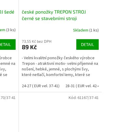
J šedé
české ponožky TREPON STROJ
černé se stavebními stroji
dem
(3 ks)
Skladem
(1 ks)
73,55 Kč bez DPH
DETAIL
DETAIL
89 Kč
výrobce
- Velmi kvalitní ponožky českého výrobce
íjemné na
Trepon - atraktivní motiv- velmi příjemné na
švy,
nošení, hebké, jemné, s plochými švy,
ré se
které netlačí, komfortní lemy, které se
nezařezávají-...
24-27 ( EUR vel. 37-41)
28-31 ( EUR vel. 42-46)
170/37-41
Kód:
61167/37-41