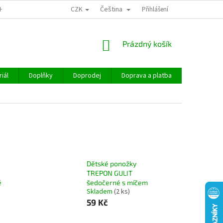
CZK
Čeština
CHOD
Přihlášení
NÁKUPNÍ
Prázdný košík
KOŠÍK
iál
Doplňky
Doprodej
Doprava a platba
Hodnocen
Dětské ponožky
TREPON GULIT
é
šedočerné s míčem
Skladem
(2 ks)
59 Kč