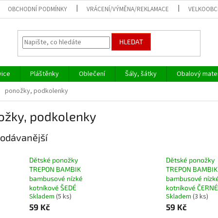
OBCHODNÍ PODMÍNKY
VRÁCENÍ/VÝMĚNA/REKLAMACE
VELKOOB
HLEDAT
vice
Pláštěnky
Oblečení
Šály, šátky
Obalový mater
ponožky, podkolenky
ožky, podkolenky
odávanější
Dětské ponožky
Dětské ponožky
TREPON BAMBIK
TREPON BAMBIK
bambusové nízké
bambusové nízk
kotníkové ŠEDÉ
kotníkové ČERNÉ
Skladem
(5 ks)
Skladem
(3 ks)
59 Kč
59 Kč