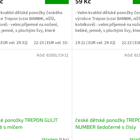
č
59 Kč
i kvalitní dětské ponožky českého
- Velmi kvalitní dětské ponožky č
e Trepon (vzor BAMBIK, nížší,
výrobce Trepon (vzor BAMBIK, nížš
ové) - velmi příjemné na nošení,
kotníkové) - velmi příjemné na noš
 jemné, s plochými švy, které
hebké, jemné, s plochými švy, kte
- ponožky jsou...
netlačí- ponožky jsou...
 EUR vel. 29-32)
22-23 ( EUR vel. 33-35)
19-21 ( EUR vel. 29-32)
22-23 ( EU
Kód:
62001/19-21
Kód:
61
ké ponožky TREPON GULIT
české dětské ponožky TREP
é s míčem
NUMBER šedočerné s čísly
Skladem
(5 ks)
Skla