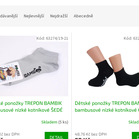
dávanější
Nejlevnější
Nejdražší
Abecedně
Kód:
63274/19-21
Kód:
63
ké ponožky TREPON BAMBIK
Dětské ponožky TREPON BA
usové nízké kotníkové ŠEDÉ
bambusové nízké kotníkové
Skladem
(5 ks)
Skla
Kč bez DPH
48,76 Kč bez DPH
DETAIL