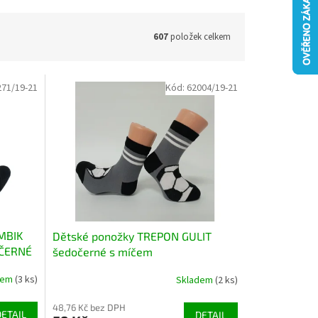
607
položek celkem
271/19-21
Kód:
62004/19-21
MBIK
Dětské ponožky TREPON GULIT
 ČERNÉ
šedočerné s míčem
dem
(3 ks)
Skladem
(2 ks)
48,76 Kč bez DPH
DETAIL
DETAIL