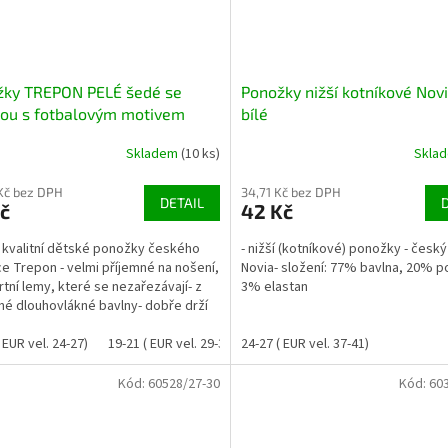
žky TREPON PELÉ šedé se
Ponožky nižší kotníkové Novi
nou s fotbalovým motivem
bílé
Skladem
(10 ks)
Skla
Kč bez DPH
34,71 Kč bez DPH
DETAIL
č
42 Kč
i kvalitní dětské ponožky českého
- nižší (kotníkové) ponožky - česk
e Trepon - velmi příjemné na nošení,
Novia- složení: 77% bavlna, 20% p
tní lemy, které se nezařezávají- z
3% elastan
né dlouhovlákné bavlny- dobře drží
 EUR vel. 24-27)
19-21 ( EUR vel. 29-32)
24-27 ( EUR vel. 37-41)
22-24 ( EUR vel. 33-37)
Kód:
60528/27-30
Kód:
60