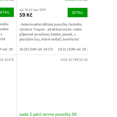
48,76 Kč bez DPH
DETAIL
DETAIL
59 Kč
eského
- Velmi kvalitní dětské ponožky českého
 velmi
výrobce Trepon - atraktivní motiv- velmi
 s
příjemné na nošení, hebké, jemné, s
rtní
plochými švy, které netlačí, komfortní
lemy, které se...
R vel. 29-32)
16-18 ( EUR vel. 24-27)
22-24 ( EUR vel. 33-37)
19-21 ( EUR vel. 29-32)
22-24 ( EUR ve
ód:
61878
Kód:
61749/23-26
sada 3 párů termo ponožky DE