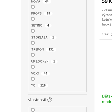
59 K
NOVIA
44
- Velm
PROPS
59
výrobc
kotník
hebké,
SETINO
4
netlačí
19-21 (
STOKLASA
1
TREPON
131
UK LOOKeN
1
VOXX
44
YO
226
Děts
vlastnosti
?
modr