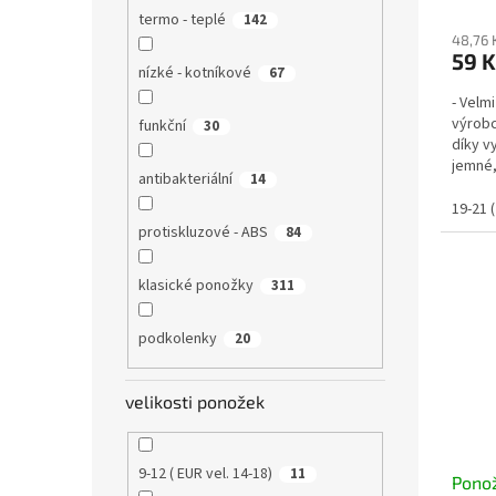
termo - teplé
142
48,76 
59 K
nízké - kotníkové
67
- Velm
výrobc
funkční
30
díky v
jemné,
antibakteriální
14
komfor
19-21 (
protiskluzové - ABS
84
klasické ponožky
311
podkolenky
20
velikosti ponožek
9-12 ( EUR vel. 14-18)
11
Pono