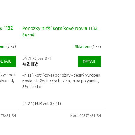
a 1132
Ponožky nižší kotníkové Novia 1132
černé
dem
(3 ks)
Skladem
(5 ks)
34,71 Kč bez DPH
DETAIL
DETAIL
42 Kč
ý výrobek
- nižší (kotníkové) ponožky - český výrobek
olyamid,
Novia- složení: 77% bavlna, 20% polyamid,
3% elastan
24-27 ( EUR vel. 37-41)
378/31-34
Kód:
60375/31-34