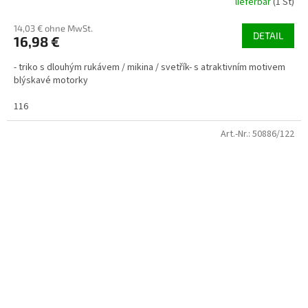
lieferbar
(1 St)
14,03 € ohne MwSt.
DETAIL
16,98 €
- triko s dlouhým rukávem / mikina / svetřík- s atraktivním motivem
blýskavé motorky
116
Art.-Nr.:
50886/122