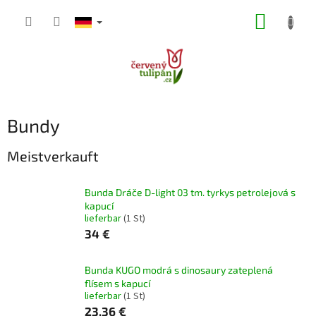
Zum
WARE
Inhalt
springen
Bundy
Meistverkauft
Bunda Dráče D-light 03 tm. tyrkys petrolejová s
kapucí
lieferbar
(1 St)
34 €
Bunda KUGO modrá s dinosaury zateplená
flísem s kapucí
lieferbar
(1 St)
23,36 €