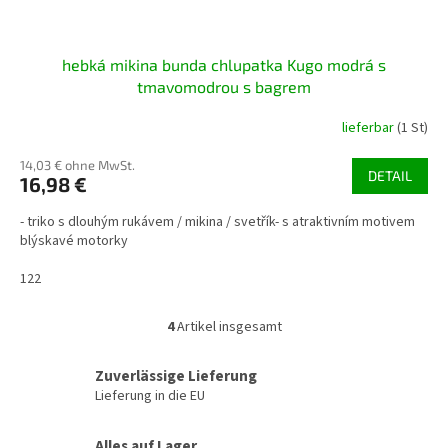
hebká mikina bunda chlupatka Kugo modrá s
tmavomodrou s bagrem
lieferbar
(1 St)
14,03 € ohne MwSt.
DETAIL
16,98 €
- triko s dlouhým rukávem / mikina / svetřík- s atraktivním motivem
blýskavé motorky
122
4
Artikel insgesamt
S
t
e
Zuverlässige Lieferung
u
Lieferung in die EU
e
r
Alles auf Lager