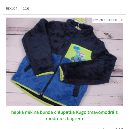
98/104
116
Art.-Nr.:
50889/116
hebká mikina bunda chlupatka Kugo tmavomodrá s
modrou s bagrem