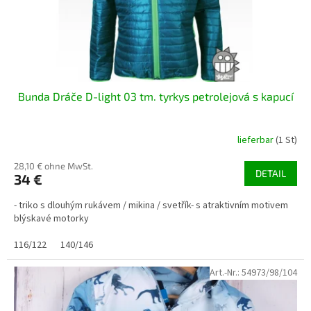
r
o
d
u
k
t
Bunda Dráče D-light 03 tm. tyrkys petrolejová s kapucí
e
lieferbar
(1 St)
28,10 € ohne MwSt.
DETAIL
34 €
- triko s dlouhým rukávem / mikina / svetřík- s atraktivním motivem
blýskavé motorky
116/122
140/146
Art.-Nr.:
54973/98/104