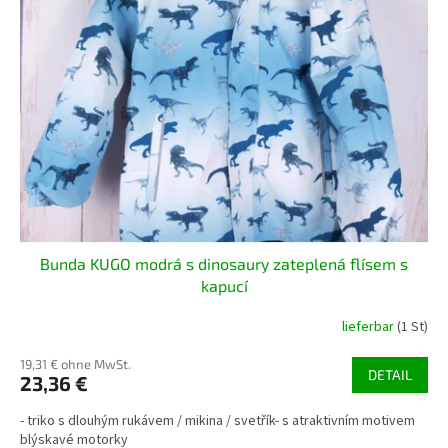
Bunda KUGO modrá s dinosaury zateplená flísem s
kapucí
lieferbar
(1 St)
19,31 € ohne MwSt.
DETAIL
23,36 €
- triko s dlouhým rukávem / mikina / svetřík- s atraktivním motivem
blýskavé motorky