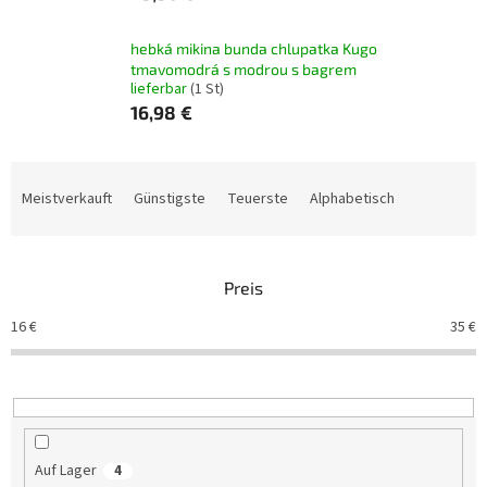
hebká mikina bunda chlupatka Kugo
tmavomodrá s modrou s bagrem
lieferbar
(1 St)
16,98 €
P
r
Meistverkauft
Günstigste
Teuerste
Alphabetisch
o
d
u
Preis
k
t
16
€
35
€
s
o
r
t
i
e
Auf Lager
4
r