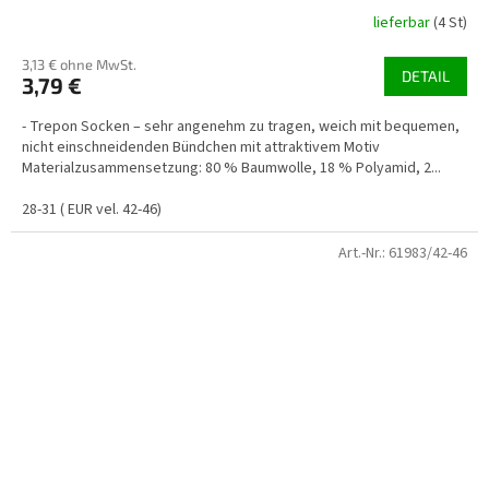
lieferbar
(4 St)
3,13 € ohne MwSt.
DETAIL
3,79 €
- Trepon Socken – sehr angenehm zu tragen, weich mit bequemen,
nicht einschneidenden Bündchen mit attraktivem Motiv
Materialzusammensetzung: 80 % Baumwolle, 18 % Polyamid, 2...
28-31 ( EUR vel. 42-46)
Art.-Nr.:
61983/42-46