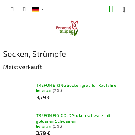
Zum
WARE
Inhalt
springen
Socken, Strümpfe
Meistverkauft
TREPON BIKING Socken grau für Radfahrer
lieferbar
(2 St)
3,79 €
TREPON PIG-GOLD Socken schwarz mit
goldenen Schweinen
lieferbar
(1 St)
3,79 €