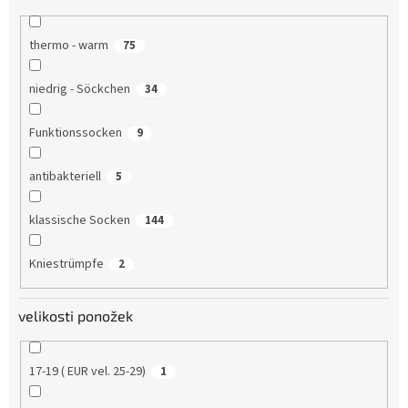
thermo - warm
75
niedrig - Söckchen
34
Funktionssocken
9
antibakteriell
5
klassische Socken
144
Kniestrümpfe
2
velikosti ponožek
17-19 ( EUR vel. 25-29)
1