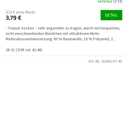
lieferbar
(3 St)
3,13 € ohne MwSt.
DETAIL
3,79 €
- Trepon Socken – sehr angenehm zu tragen, weich mit bequemen,
nicht einschneidenden Bündchen mit attraktivem Motiv
Materialzusammensetzung: 80 % Baumwolle, 18 % Polyamid, 2...
28-31 ( EUR vel. 42-46)
Art.-Nr.:
61863/37-41