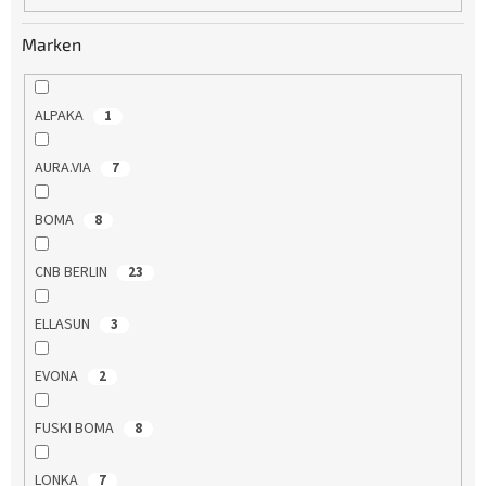
u
n
Marken
g
ALPAKA
1
AURA.VIA
7
BOMA
8
CNB BERLIN
23
ELLASUN
3
EVONA
2
FUSKI BOMA
8
LONKA
7