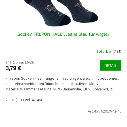
Socken TREPON HACEK Jeans blau für Angler
lieferbar
(7 St)
3,13 € ohne MwSt.
DETAIL
3,79 €
- Trepon Socken – sehr angenehm zu tragen, weich mit bequemen,
nicht einschneidenden Bündchen mit attraktivem Motiv
Materialzusammensetzung: 80 % Baumwolle, 18 % Polyamid, 2...
28-31 ( EUR vel. 42-46)
Art.-Nr.:
62010/42-46