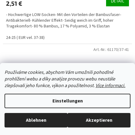
DETAIL
2,51 €
- Hochwertige LOW-Socken- Mit den Vorteilen der Bambusfaser-
Antibakteriell- Kühlender Effekt- Seidig weich im Griff, hoher
Tragekomfort- 80 % Bambus, 17 % Polyamid, 3 % Elastan
24-25 ( EUR vel. 37-38)
Art.-Nr.:
61170/37-41
Používáme cookies, abychom Vám umožnili pohodlné
prohlížení webu a díky analýze provozu webu neustále
zlepšovali jeho funkce, výkon a použitelnost.
Více informaci.
Einstellungen
Ablehnen
Akzeptieren
Alles ist auf Lager, wir versenden jeden Werktag.