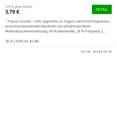
3,13 € ohne MwSt.
DETAIL
3,79 €
- Trepon Socken – sehr angenehm zu tragen, weich mit bequemen,
nicht einschneidenden Bündchen mit attraktivem Motiv
Materialzusammensetzung: 80 % Baumwolle, 18 % Polyamid, 2...
28-31 ( EUR vel. 42-46)
Art.-Nr.:
61842/42-46