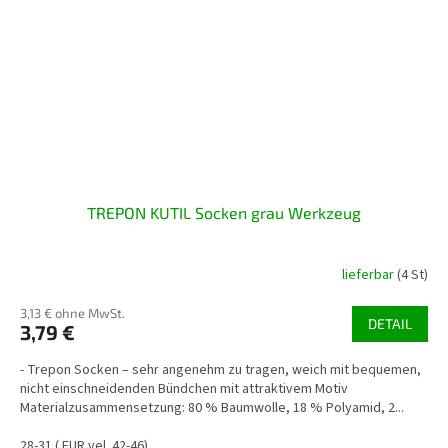
TREPON KUTIL Socken grau Werkzeug
lieferbar
(4 St)
3,13 € ohne MwSt.
DETAIL
3,79 €
- Trepon Socken – sehr angenehm zu tragen, weich mit bequemen,
nicht einschneidenden Bündchen mit attraktivem Motiv
Materialzusammensetzung: 80 % Baumwolle, 18 % Polyamid, 2...
28-31 ( EUR vel. 42-46)