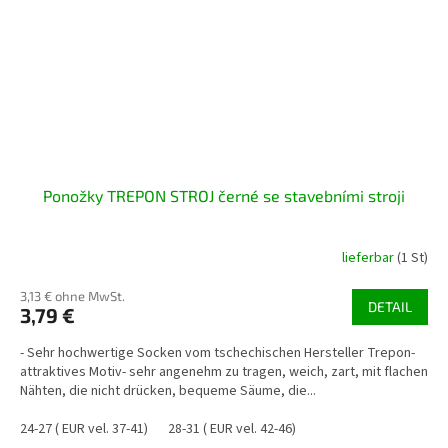
Ponožky TREPON STROJ černé se stavebními stroji
lieferbar
(1 St)
3,13 € ohne MwSt.
DETAIL
3,79 €
- Sehr hochwertige Socken vom tschechischen Hersteller Trepon-
attraktives Motiv- sehr angenehm zu tragen, weich, zart, mit flachen
Nähten, die nicht drücken, bequeme Säume, die...
24-27 ( EUR vel. 37-41)
28-31 ( EUR vel. 42-46)