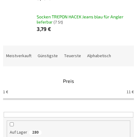
Socken TREPON HACEK Jeans blau für Angler
lieferbar
(7 St)
3,79 €
P
r
Meistverkauft
Günstigste
Teuerste
Alphabetisch
o
d
u
Preis
k
t
1
€
11
€
s
o
r
t
i
e
Auf Lager
280
r