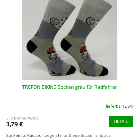
t
e
d
e
r
P
r
o
d
u
k
t
TREPON BIKING Socken grau für Radfahrer
e
lieferbar
(2 St)
3,13 € ohne MwSt.
DETAIL
3,79 €
Socken für Radsportbegeisterte. Diese Socken sind aus