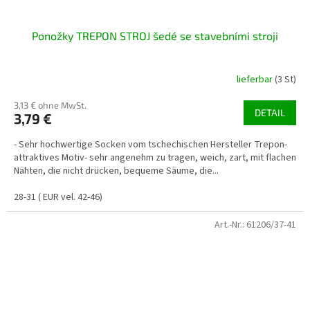
Ponožky TREPON STROJ šedé se stavebními stroji
lieferbar
(3 St)
3,13 € ohne MwSt.
DETAIL
3,79 €
- Sehr hochwertige Socken vom tschechischen Hersteller Trepon-
attraktives Motiv- sehr angenehm zu tragen, weich, zart, mit flachen
Nähten, die nicht drücken, bequeme Säume, die...
28-31 ( EUR vel. 42-46)
Art.-Nr.:
61206/37-41