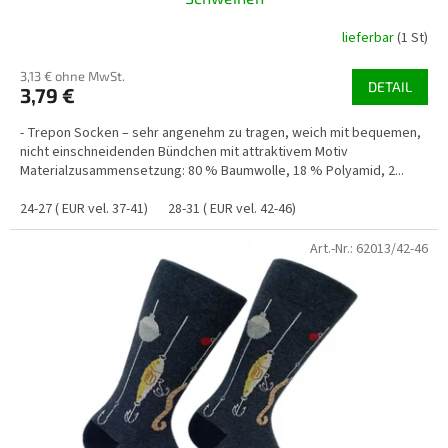
lieferbar
(1 St)
3,13 € ohne MwSt.
DETAIL
3,79 €
- Trepon Socken – sehr angenehm zu tragen, weich mit bequemen,
nicht einschneidenden Bündchen mit attraktivem Motiv
Materialzusammensetzung: 80 % Baumwolle, 18 % Polyamid, 2...
24-27 ( EUR vel. 37-41)
28-31 ( EUR vel. 42-46)
Art.-Nr.:
62013/42-46