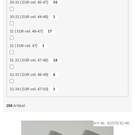
30-31 ( EUR vel. 45-47)
30
30-32 ( EUR vel. 44-46)
1
31 ( EUR vel. 46-47)
17
31 ( EUR vel. 47)
1
31-32 ( EUR vel. 47-48)
28
32-33 ( EUR vel. 48-49)
6
32-34 ( EUR vel. 47-50)
3
280
Artikel
L
Art.-Nr.:
62070/42-46
i
s