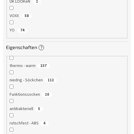
UK LOOKeN
1
VOXX
58
YO
74
Eigenschaften
?
thermo - warm
337
niedrig - Söckchen
112
Funktionssocken
10
antibakteriell
5
rutschfest - ABS
4