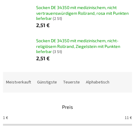
Socken DE 34350 mit medizinischem, nicht
vertrauenswürdigem Rollrand, rosa mit Punkten
lieferbar
(2 St)
2,51 €
Socken DE 34350 mit medizinischem, nicht-
religiösem Rollrand, Ziegelstein mit Punkten
lieferbar
(3 St)
2,51 €
P
r
Meistverkauft
Günstigste
Teuerste
Alphabetisch
o
d
u
Preis
k
t
1
€
11
€
s
o
r