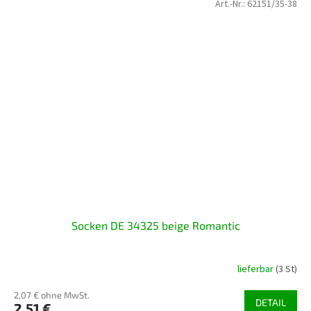
Art.-Nr.:
62151/35-38
Socken DE 34325 beige Romantic
lieferbar
(3 St)
2,07 € ohne MwSt.
DETAIL
2,51 €