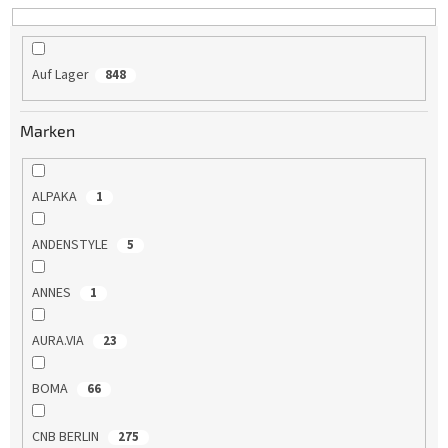
t
i
e
Auf Lager
848
r
u
n
Marken
g
ALPAKA
1
ANDENSTYLE
5
ANNES
1
AURA.VIA
23
BOMA
66
CNB BERLIN
275