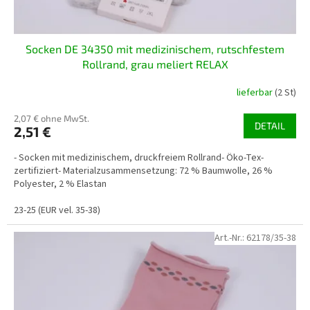
u
k
t
Socken DE 34350 mit medizinischem, rutschfestem
e
Rollrand, grau meliert RELAX
lieferbar
(2 St)
2,07 € ohne MwSt.
DETAIL
2,51 €
- Socken mit medizinischem, druckfreiem Rollrand- Öko-Tex-
zertifiziert- Materialzusammensetzung: 72 % Baumwolle, 26 %
Polyester, 2 % Elastan
23-25 (EUR vel. 35-38)
Art.-Nr.:
62178/35-38