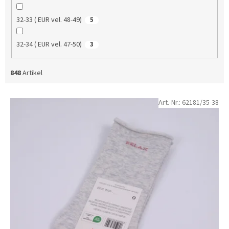
32-33 ( EUR vel. 48-49)
5
32-34 ( EUR vel. 47-50)
3
848
Artikel
L
Art.-Nr.:
62181/35-38
i
s
t
e
d
e
r
P
r
o
d