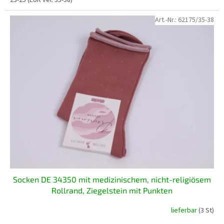
23-25 (EUR vel. 35-38)
Art.-Nr.:
62175/35-38
Socken DE 34350 mit medizinischem, nicht-religiösem
Rollrand, Ziegelstein mit Punkten
lieferbar
(3 St)