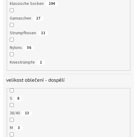
klassische Socken
294
Gamaschen
17
Strumpfhosen
11
Nylons
56
Kniestrümpfe
2
velikost oblečení - dospělí
S
8
38/40
13
M
3