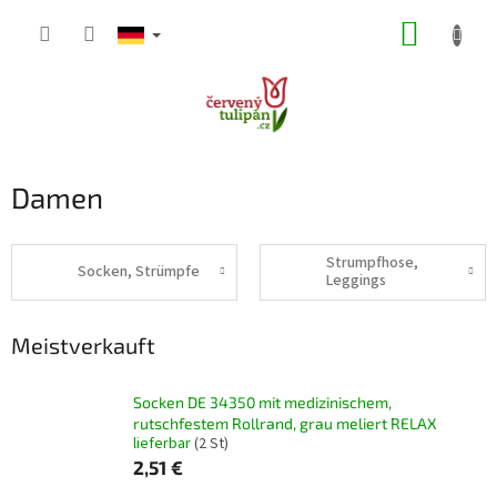
Zum
WARE
Inhalt
springen
Damen
Strumpfhose,
Socken, Strümpfe
Leggings
Meistverkauft
Socken DE 34350 mit medizinischem,
rutschfestem Rollrand, grau meliert RELAX
lieferbar
(2 St)
2,51 €