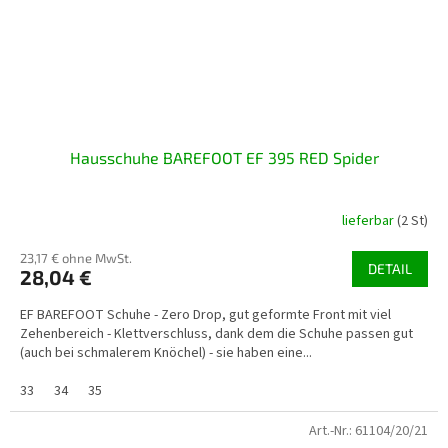
Hausschuhe BAREFOOT EF 395 RED Spider
lieferbar
(2 St)
23,17 € ohne MwSt.
DETAIL
28,04 €
EF BAREFOOT Schuhe - Zero Drop, gut geformte Front mit viel
Zehenbereich - Klettverschluss, dank dem die Schuhe passen gut
(auch bei schmalerem Knöchel) - sie haben eine...
33
34
35
Art.-Nr.:
61104/20/21