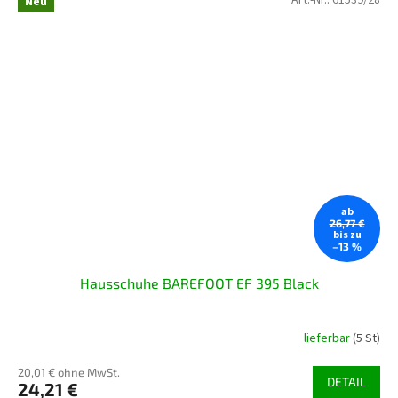
Art.-Nr.:
61539/28
Neu
ab
26,77 €
bis zu
–13 %
Hausschuhe BAREFOOT EF 395 Black
lieferbar
(5 St)
20,01 € ohne MwSt.
DETAIL
24,21 €