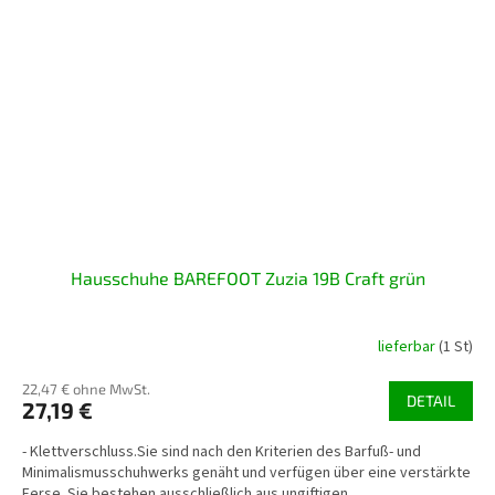
Hausschuhe BAREFOOT Zuzia 19B Craft grün
lieferbar
(1 St)
22,47 € ohne MwSt.
DETAIL
27,19 €
- Klettverschluss.Sie sind nach den Kriterien des Barfuß- und
Minimalismusschuhwerks genäht und verfügen über eine verstärkte
Ferse. Sie bestehen ausschließlich aus ungiftigen...