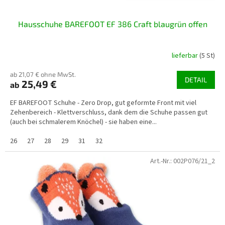
Hausschuhe BAREFOOT EF 386 Craft blaugrün offen
lieferbar
(5 St)
ab 21,07 € ohne MwSt.
DETAIL
25,49 €
ab
EF BAREFOOT Schuhe - Zero Drop, gut geformte Front mit viel
Zehenbereich - Klettverschluss, dank dem die Schuhe passen gut
(auch bei schmalerem Knöchel) - sie haben eine...
26
27
28
29
31
32
Art.-Nr.:
002P076/21_2