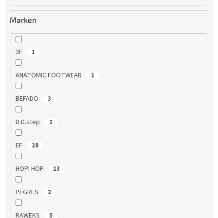
u
n
Marken
g
3F
1
ANATOMIC FOOTWEAR
1
BEFADO
3
D.D.step
1
EF
28
HOPI HOP
13
PEGRES
2
RAWEKS
5