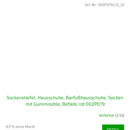
Art.-Nr.:
002P079/19_20
Sockenstiefel, Hausschuhe, Barfußhausschuhe, Socken
mit Gummisohle, Befado rot 002P079
lieferbar
(2 St)
9,11 € ohne MwSt.
DETAIL