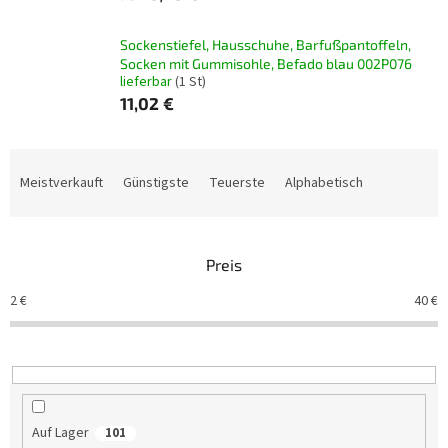
Sockenstiefel, Hausschuhe, Barfußpantoffeln,
Socken mit Gummisohle, Befado blau 002P076
lieferbar
(1 St)
11,02 €
P
r
Meistverkauft
Günstigste
Teuerste
Alphabetisch
o
d
u
Preis
k
t
2
€
40
€
s
o
r
t
i
e
Auf Lager
101
r