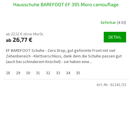
Hausschuhe BAREFOOT EF 395 Moro camouflage
lieferbar
(4 St)
ab 22,12 € ohne MwSt.
DETAIL
26,77 €
ab
EF BAREFOOT Schuhe - Zero Drop, gut geformte Front mit viel
Zehenbereich - Klettverschluss, dank dem die Schuhe passen gut
(auch bei schmalerem Knöchel) - sie haben eine...
28
29
30
31
32
33
34
35
Art.-Nr.:
61341/33