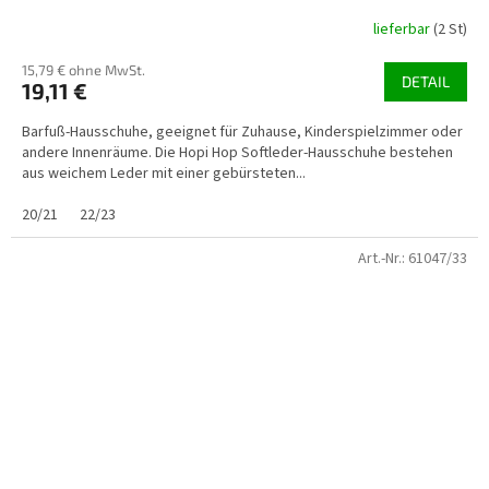
lieferbar
(2 St)
15,79 € ohne MwSt.
DETAIL
19,11 €
Barfuß-Hausschuhe, geeignet für Zuhause, Kinderspielzimmer oder
andere Innenräume. Die Hopi Hop Softleder-Hausschuhe bestehen
aus weichem Leder mit einer gebürsteten...
20/21
22/23
Art.-Nr.:
61047/33