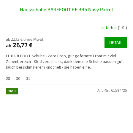
Hausschuhe BAREFOOT EF 386 Navy Patrol
lieferbar
(1 St)
ab 22,12 € ohne MwSt.
DETAIL
26,77 €
ab
EF BAREFOOT Schuhe - Zero Drop, gut geformte Front mit viel
Zehenbereich - Klettverschluss, dank dem die Schuhe passen gut
(auch bei schmalerem Knöchel) - sie haben eine...
28
30
31
Art.-Nr.:
61584/25
Neu