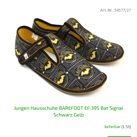
L
Art.-Nr.:
54577/27
i
s
t
e
d
e
r
P
r
o
d
u
k
t
Jungen Hausschuhe BAREFOOT EF 395 Bat Signal
e
Schwarz Gelb
lieferbar
(1 St)