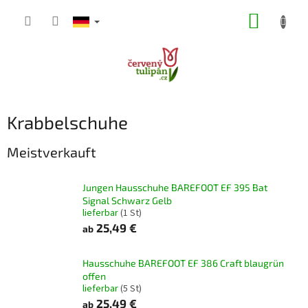
Zum
WARE
Inhalt
springen
Krabbelschuhe
Meistverkauft
Jungen Hausschuhe BAREFOOT EF 395 Bat
Signal Schwarz Gelb
lieferbar
(1 St)
25,49 €
ab
Hausschuhe BAREFOOT EF 386 Craft blaugrün
offen
lieferbar
(5 St)
25,49 €
ab