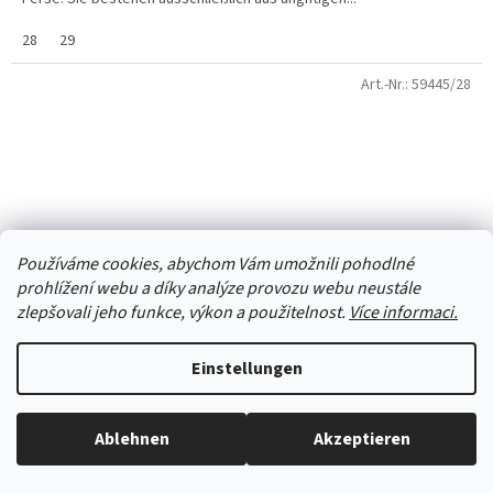
28
29
Art.-Nr.:
59445/28
Používáme cookies, abychom Vám umožnili pohodlné
prohlížení webu a díky analýze provozu webu neustále
zlepšovali jeho funkce, výkon a použitelnost.
Více informaci.
Einstellungen
Hausschuhe BAREFOOT Zuzia 21B Spider rot
Ablehnen
Akzeptieren
Alles ist auf Lager, wir versenden jeden Werktag.