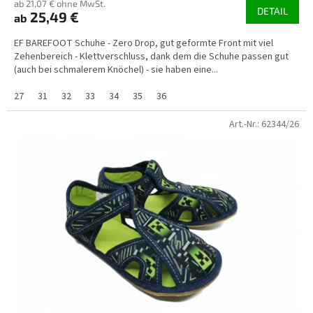
ab 21,07 € ohne MwSt.
DETAIL
25,49 €
ab
EF BAREFOOT Schuhe - Zero Drop, gut geformte Front mit viel
Zehenbereich - Klettverschluss, dank dem die Schuhe passen gut
(auch bei schmalerem Knöchel) - sie haben eine...
27
31
32
33
34
35
36
Art.-Nr.:
62344/26