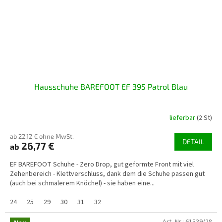
Hausschuhe BAREFOOT EF 395 Patrol Blau
lieferbar
(2 St)
ab 22,12 € ohne MwSt.
DETAIL
26,77 €
ab
EF BAREFOOT Schuhe - Zero Drop, gut geformte Front mit viel
Zehenbereich - Klettverschluss, dank dem die Schuhe passen gut
(auch bei schmalerem Knöchel) - sie haben eine...
24
25
29
30
31
32