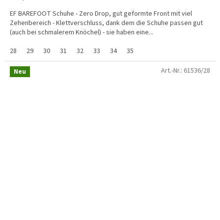
EF BAREFOOT Schuhe - Zero Drop, gut geformte Front mit viel
Zehenbereich - Klettverschluss, dank dem die Schuhe passen gut
(auch bei schmalerem Knöchel) - sie haben eine...
28
29
30
31
32
33
34
35
Art.-Nr.:
61536/28
Neu