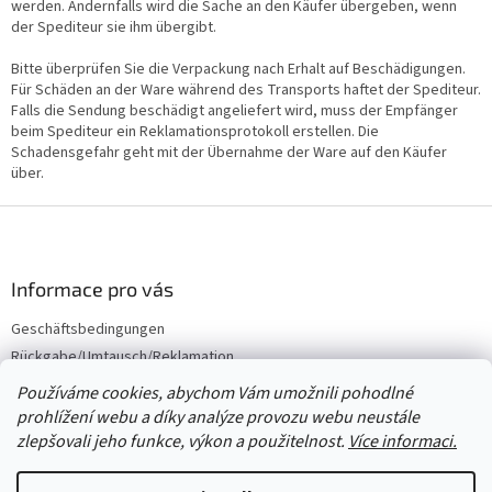
werden. Andernfalls wird die Sache an den Käufer übergeben, wenn
der Spediteur sie ihm übergibt.
Bitte überprüfen Sie die Verpackung nach Erhalt auf Beschädigungen.
Für Schäden an der Ware während des Transports haftet der Spediteur.
Falls die Sendung beschädigt angeliefert wird, muss der Empfänger
beim Spediteur ein Reklamationsprotokoll erstellen. Die
Schadensgefahr geht mit der Übernahme der Ware auf den Käufer
über.
F
u
ß
z
Informace pro vás
e
Geschäftsbedingungen
i
Rückgabe/Umtausch/Reklamation
l
e
Großhandel
Používáme cookies, abychom Vám umožnili pohodlné
prohlížení webu a díky analýze provozu webu neustále
zlepšovali jeho funkce, výkon a použitelnost.
Více informaci.
Erstellt von Shoptet