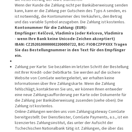
Wenn der Kunde die Zahlung nicht per Banküberweisung senden
kann, kann er die Zahlung per Gutschein des Typs A senden, es
ist notwendig, die Kontonummer des Verkäufers, den Betrag
und das variable Symbol anzugeben. Die Zahlung ist kostenlos.
Kontonummer für die Zahlung: (EUR):
Empfänger: Kelčová, Vladimíra (oder Kelcova, Vladimira
- wenn Ihre Bank keine Unicode-Zeichen akzeptiert)
IBAN: CZ2520100000002200050722, BIC: FIOBCZPPXXX Tragen
Sie das Bestellungnummer in den Text für den Empfänger
ein.
Zahlung per Karte: Sie bezahlen im letzten Schritt der Bestellung
mit Ihrer Kredit- oder Debitkarte. Sie werden auf die sichere
Website von ComGate weitergeleitet, wir erhalten keine
Informationen über Ihre Zahlungskarte. Wenn die Zahlung
fehlschlägt, kontaktieren Sie uns, wir können Ihnen entweder
eine neue Zahlungsaufforderung per Karte oder Dokumente für
die Zahlung per Banküberweisung zusenden (siehe oben). Die
Zahlung ist kostenlos.
Online-Zahlungen werden uns vom Zahlungsgateway ComGate
bereitgestellt. Der Dienstleister, ComGate Payments, a.s., ist ein
lizenziertes Zahlungsinstitut, das unter der Aufsicht der
Tschechischen Nationalbank tätig ist. Zahlungen, die über das