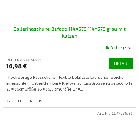
Ballerinaschuhe Befado 114X579 114Y579 grau mit
Katzen
lieferbar
(5 St)
14,03 € ohne MwSt.
DETAIL
16,98 €
- hochwertige Hausschuhe- flexible belüftete Laufsohle- weiche
Innensohle (nicht entfernbar)- KlettverschlussGrössentabelle:Größe
25 = 16cmGröße 26 = 16,6 cmGröße 27 =...
32
33
34
35
Art.-Nr.:
114Y576/31