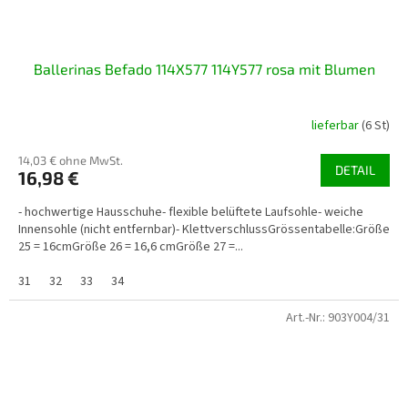
Ballerinas Befado 114X577 114Y577 rosa mit Blumen
lieferbar
(6 St)
14,03 € ohne MwSt.
DETAIL
16,98 €
- hochwertige Hausschuhe- flexible belüftete Laufsohle- weiche
Innensohle (nicht entfernbar)- KlettverschlussGrössentabelle:Größe
25 = 16cmGröße 26 = 16,6 cmGröße 27 =...
31
32
33
34
Art.-Nr.:
903Y004/31