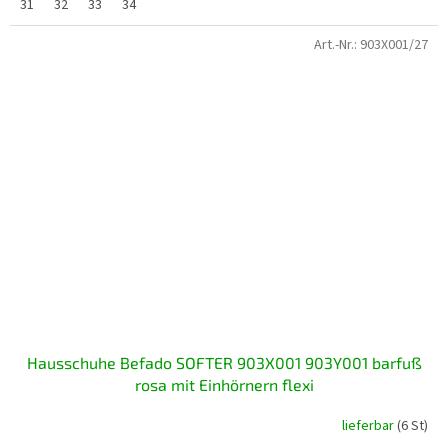
31
32
33
34
Art.-Nr.:
903X001/27
Hausschuhe Befado SOFTER 903X001 903Y001 barfuß
rosa mit Einhörnern flexi
lieferbar
(6 St)