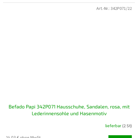
Art.-Nr.:
342P071/22
Befado Papi 342P071 Hausschuhe, Sandalen, rosa, mit
Lederinnensohle und Hasenmotiv
lieferbar
(2 St)
14,03 € ohne MwSt.