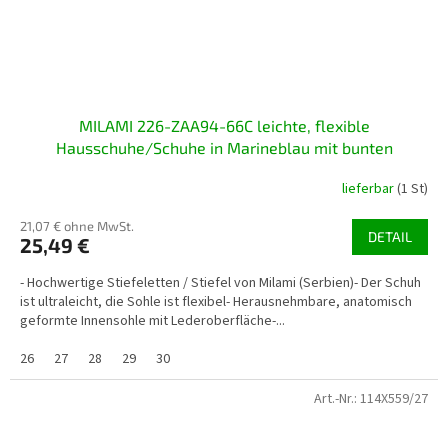
MILAMI 226-ZAA94-66C leichte, flexible
Hausschuhe/Schuhe in Marineblau mit bunten
Schmetterlingen
lieferbar
(1 St)
21,07 € ohne MwSt.
DETAIL
25,49 €
- Hochwertige Stiefeletten / Stiefel von Milami (Serbien)- Der Schuh
ist ultraleicht, die Sohle ist flexibel- Herausnehmbare, anatomisch
geformte Innensohle mit Lederoberfläche-...
26
27
28
29
30
Art.-Nr.:
114X559/27