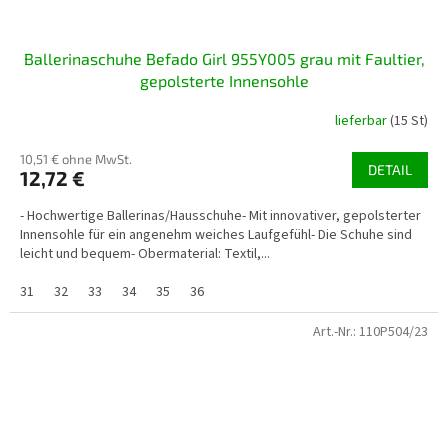
Ballerinaschuhe Befado Girl 955Y005 grau mit Faultier,
gepolsterte Innensohle
lieferbar
(15 St)
10,51 € ohne MwSt.
DETAIL
12,72 €
- Hochwertige Ballerinas/Hausschuhe- Mit innovativer, gepolsterter
Innensohle für ein angenehm weiches Laufgefühl- Die Schuhe sind
leicht und bequem- Obermaterial: Textil,...
31
32
33
34
35
36
Art.-Nr.:
110P504/23