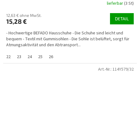
lieferbar
(3 St)
12,63 € ohne MwSt.
DETAIL
15,28 €
- Hochwertige BEFADO Hausschuhe - Die Schuhe sind leicht und
bequem - Textil mit Gummisohlen - Die Sohle ist belüftet, sorgt für
Atmungsaktivität und den Abtransport...
22
23
24
25
26
Art.-Nr.:
114Y579/32