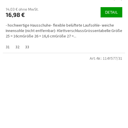
14,03 € ohne MwSt.
DETAIL
16,98 €
- hochwertige Hausschuhe- flexible belüftete Laufsohle- weiche
Innensohle (nicht entfernbar)- KlettverschlussGrössentabelle:Größe
25 = 16cmGröße 26 = 16,6 cmGröße 27 =...
31
32
33
Art.-Nr.:
114Y577/31