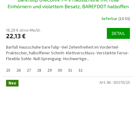
Einhörnern und violettem Besatz, BAREFOOT halboffen
lieferbar
(10 St)
18,29 € ohne MwSt.
DETAIL
22,13 €
Barfuß Hausschuhe bareTulip- Viel Zehenfreiheit im Vorderteil-
Praktischer, halboffener Schnitt- Klettverschluss- Verstärkte Ferse-
Flexible Sohle- Null-Sprengung- Hochwertige...
25
26
27
28
29
30
31
32
Art.-Nr.:
63370/25
Neu