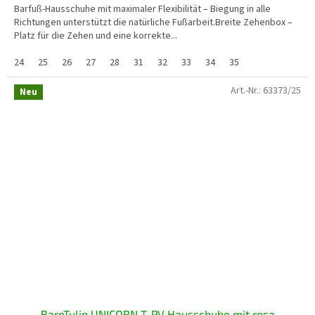
Barfuß-Hausschuhe mit maximaler Flexibilität – Biegung in alle
Richtungen unterstützt die natürliche Fußarbeit.Breite Zehenbox –
Platz für die Zehen und eine korrekte...
24
25
26
27
28
31
32
33
34
35
Art.-Nr.:
63373/25
Neu
BareTulip UNICORN T-PV Hausschuhe mit rosa