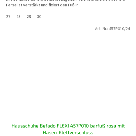
Ferse ist verstärkt und fixiert den Fuß in...
27
28
29
30
Art.-Nr.:
457P010/24
Hausschuhe Befado FLEXI 457P010 barfuß rosa mit
Hasen-Klettverschluss