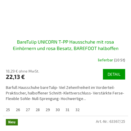
BareTulip UNICORN T-PP Hausschuhe mit rosa
Einhörnern und rosa Besatz, BAREFOOT halboffen
lieferbar
(10 St)
18,29 € ohne MwSt.
DETAIL
22,13 €
Barfuß Hausschuhe bareTulip- Viel Zehenfreiheit im Vorderteil-
Praktischer, halboffener Schnitt- Klettverschluss- Verstärkte Ferse-
Flexible Sohle- Null-Sprengung- Hochwertige...
25
26
27
28
29
30
31
32
Art.-Nr.:
63367/25
Neu