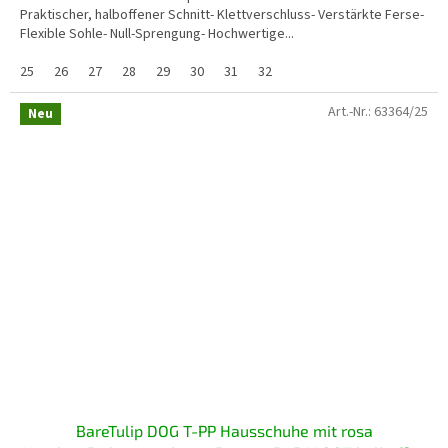
Praktischer, halboffener Schnitt- Klettverschluss- Verstärkte Ferse-
Flexible Sohle- Null-Sprengung- Hochwertige...
25
26
27
28
29
30
31
32
Art.-Nr.:
63364/25
Neu
BareTulip DOG T-PP Hausschuhe mit rosa