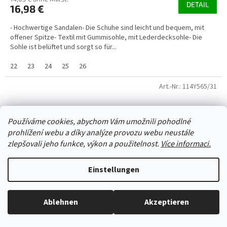
DETAIL
16,98 €
- Hochwertige Sandalen- Die Schuhe sind leicht und bequem, mit
offener Spitze- Textil mit Gummisohle, mit Lederdecksohle- Die
Sohle ist belüftet und sorgt so für...
22
23
24
25
26
Art.-Nr.:
114Y565/31
Používáme cookies, abychom Vám umožnili pohodlné
prohlížení webu a díky analýze provozu webu neustále
zlepšovali jeho funkce, výkon a použitelnost.
Více informaci.
Einstellungen
Ablehnen
Akzeptieren
Alles ist auf Lager, wir versenden jeden Werktag.