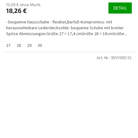
15,09 € ohne MwSt.
DETAIL
18,26 €
- bequeme Hausschuhe - flexibel,Barfuß-Kompromiss- mit
herausnehmbare Lederdecksohle- bequeme Schuhe mit breiter
Spitze Abmessungen:Größe 27 = 17,4 cmGröße 28 = 18cmGröße...
27
28
29
30
Art.-Nr.:
955Y005/31