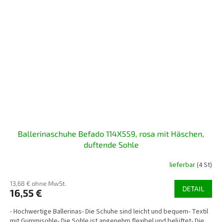
Ballerinaschuhe Befado 114X559, rosa mit Häschen,
duftende Sohle
lieferbar
(4 St)
13,68 € ohne MwSt.
DETAIL
16,55 €
- Hochwertige Ballerinas- Die Schuhe sind leicht und bequem- Textil
mit Gummisohle- Die Sohle ist angenehm flexibel und belüftet- Die