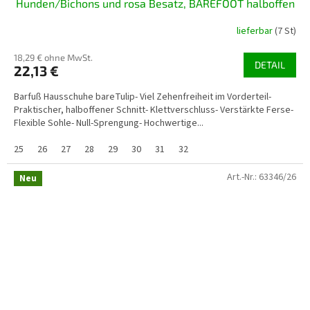
Hunden/Bichons und rosa Besatz, BAREFOOT halboffen
lieferbar
(7 St)
18,29 € ohne MwSt.
DETAIL
22,13 €
Barfuß Hausschuhe bareTulip- Viel Zehenfreiheit im Vorderteil-
Praktischer, halboffener Schnitt- Klettverschluss- Verstärkte Ferse-
Flexible Sohle- Null-Sprengung- Hochwertige...
25
26
27
28
29
30
31
32
Art.-Nr.:
63346/26
Neu