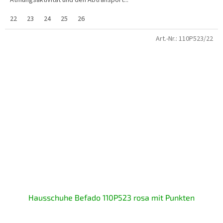
Atmungsaktivität und den Abtransport...
22
23
24
25
26
Art.-Nr.:
110P523/22
Hausschuhe Befado 110P523 rosa mit Punkten