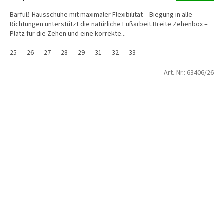
Barfuß-Hausschuhe mit maximaler Flexibilität – Biegung in alle
Richtungen unterstützt die natürliche Fußarbeit.Breite Zehenbox –
Platz für die Zehen und eine korrekte...
25
26
27
28
29
31
32
33
Art.-Nr.:
63406/26