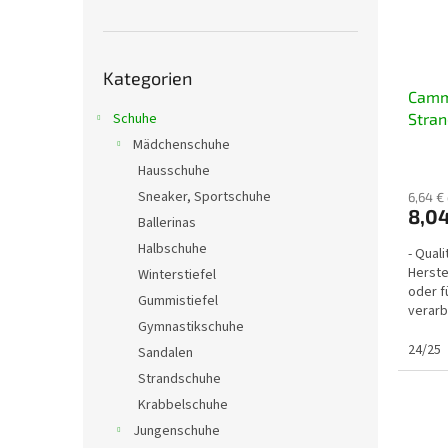
Kategorien
Kategorien
überspringen
Camm
Schuhe
Stran
Verzi
Mädchenschuhe
Hausschuhe
Sneaker, Sportschuhe
6,64 €
8,04
Ballerinas
Halbschuhe
- Qual
Herstel
Winterstiefel
oder f
Gummistiefel
verarb
Gymnastikschuhe
und Ju
24/25
Sandalen
Strandschuhe
Krabbelschuhe
Jungenschuhe