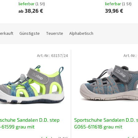
lieferbar
(1 St)
lieferbar
(1 St)
38,26 €
39,96 €
ab
erkauft
Günstigste
Teuerste
Alphabetisch
Art.-Nr.:
63157/24
Art.-Nr.:
schuhe Sandalen D.D. step
Sportschuhe Sandalen D.D. 
61599 grau mit
G065-61161B grau mit
tengrünem, flexiblem,
türkisfarbenem, leicht flexi