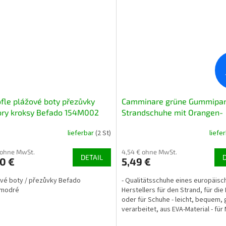
fle plážové boty přezůvky
Camminare grüne Gummipan
ory kroksy Befado 154M002
Strandschuhe mit Orangen-
é
Seestern
lieferbar
(2 St)
liefe
 ohne MwSt.
4,54 € ohne MwSt.
DETAIL
0 €
5,49 €
ové boty / přezůvky Befado
- Qualitätsschuhe eines europäisc
modré
Herstellers für den Strand, für die 
oder für Schuhe - leicht, bequem, 
verarbeitet, aus EVA-Material - fü
und Jungen...