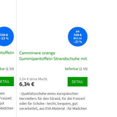
ab
7,19 €
7,19 €
bis zu
–23 %
–21 %
toffeln
Camminare orange
Gummipantoffeln Strandschuhe mit
orangen Seestern
rbar
(1 St)
lieferbar
(1 St)
5,24 € ohne MwSt.
DETAIL
DETAIL
6,34 €
hen
- Qualitätsschuhe eines europäischen
Freizeit
Herstellers für den Strand, für die Freizeit
gut
oder für Schuhe - leicht, bequem, gut
r Mädchen
verarbeitet, aus EVA-Material - für Mädchen
und Jungen...