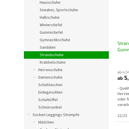
Hausschuhe
Sneaker, Sportschuhe
Halbschuhe
Winterstiefel
Gummistiefel
Gymnastikschuhe
Stran
Sandalen
Gumm
Strandschuhe
Free 
Krabbelschuhe
Herrenschuhe
ab 4,5
5,
Damenschuhe
ab
Schuhtaschen
- Qual
Einlegesohlen
Herstel
oder f
Schuhlöffel
verarb
Schnürsenkel
und Ju
Socken Leggings Strümpfe
22/23
Mädchen