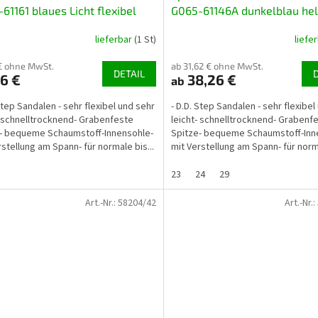
61161 blaues Licht flexibel
G065-61146A dunkelblau hel
lltrocknend
flexibel schnelltrocknend
lieferbar
(1 St)
liefe
€ ohne MwSt.
ab 31,62 € ohne MwSt.
DETAIL
6 €
38,26 €
ab
 Step Sandalen - sehr flexibel und sehr
- D.D. Step Sandalen - sehr flexibel
- schnelltrocknend- Grabenfeste
leicht- schnelltrocknend- Grabenf
- bequeme Schaumstoff-Innensohle-
Spitze- bequeme Schaumstoff-Inn
rstellung am Spann- für normale bis...
mit Verstellung am Spann- für norma
23
24
29
Art.-Nr.:
58204/42
Art.-Nr.: