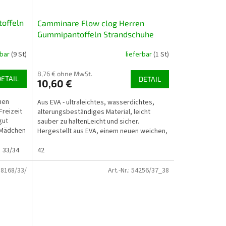
offeln
Camminare Flow clog Herren
Gummipantoffeln Strandschuhe
dunkelblau NAVY
rbar
(9 St)
lieferbar
(1 St)
8,76 € ohne MwSt.
DETAIL
DETAIL
10,60 €
hen
Aus EVA - ultraleichtes, wasserdichtes,
Freizeit
alterungsbeständiges Material, leicht
gut
sauber zu haltenLeicht und sicher.
r Mädchen
Hergestellt aus EVA, einem neuen weichen,
ultraleichten...
33/34
42
58168/33/
Art.-Nr.:
54256/37_38