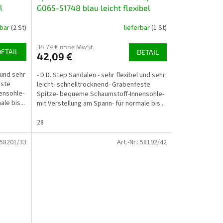
l
G065-51748 blau leicht flexibel
schnelltrocknend
rbar
(2 St)
lieferbar
(1 St)
34,79 € ohne MwSt.
DETAIL
DETAIL
42,09 €
 und sehr
- D.D. Step Sandalen - sehr flexibel und sehr
este
leicht- schnelltrocknend- Grabenfeste
ensohle-
Spitze- bequeme Schaumstoff-Innensohle-
le bis...
mit Verstellung am Spann- für normale bis...
28
58201/33
Art.-Nr.:
58192/42