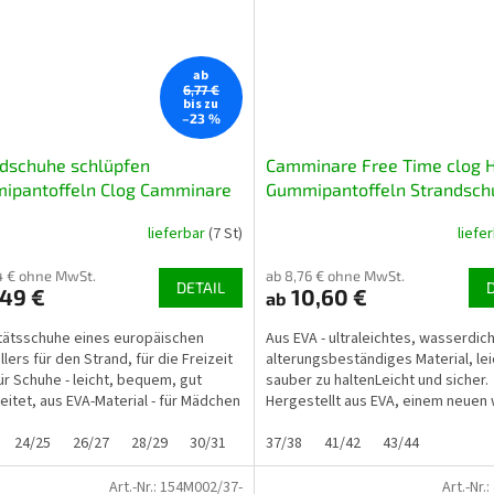
ab
6,77 €
bis zu
–23 %
dschuhe schlüpfen
Camminare Free Time clog 
ipantoffeln Clog Camminare
Gummipantoffeln Strandsch
Time metallic blau
dunkelblau NAVY
lieferbar
(7 St)
liefe
4 € ohne MwSt.
ab 8,76 € ohne MwSt.
DETAIL
49 €
10,60 €
ab
itätsschuhe eines europäischen
Aus EVA - ultraleichtes, wasserdic
lers für den Strand, für die Freizeit
alterungsbeständiges Material, lei
ür Schuhe - leicht, bequem, gut
sauber zu haltenLeicht und sicher.
eitet, aus EVA-Material - für Mädchen
Hergestellt aus EVA, einem neuen
ngen...
ultraleichten...
24/25
26/27
28/29
30/31
32/33
37/38
41/42
43/44
Art.-Nr.:
154M002/37-
Art.-Nr.: