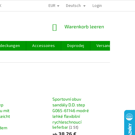
EUR
Deutsch
GROSSHANDEL
Login
WARENKORB
Warenkorb leeren
deckungen
Accessoires
Doprodej
Versand und Zahlung
Sportovní obuv
ep
sandály D.D. step
u mit
G065-61146 modré
leicht
lehké flexibilní
rychleschnoucí
lieferbar
(1 St)
ndem
38,26 €
ab