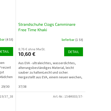
Strandschuhe Clogs Camminare
Free Time Khaki
rbar
(4 St)
lieferbar
(1 St)
8,76 € ohne MwSt.
DETAIL
DETAIL
10,60 €
hen
Aus EVA - ultraleichtes, wasserdichtes,
Freizeit
alterungsbeständiges Material, leicht
gut
sauber zu haltenLeicht und sicher.
r Mädchen
Hergestellt aus EVA, einem neuen weichen,
ultraleichten...
29/30
30/31
37/38
32/33
33/34
19/37_38
Art.-Nr.:
154M003/37-