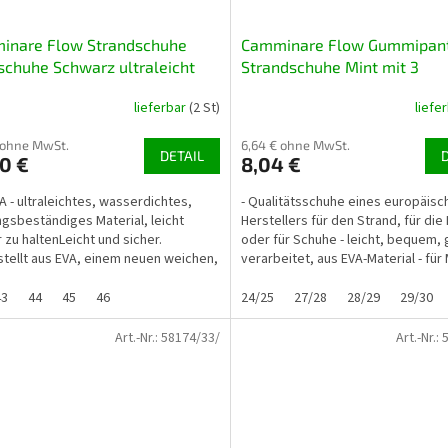
inare Flow Strandschuhe
Camminare Flow Gummipant
chuhe Schwarz ultraleicht
Strandschuhe Mint mit 3
Verzierungen
lieferbar
(2 St)
liefe
 ohne MwSt.
6,64 € ohne MwSt.
DETAIL
0 €
8,04 €
A - ultraleichtes, wasserdichtes,
- Qualitätsschuhe eines europäisc
ngsbeständiges Material, leicht
Herstellers für den Strand, für die 
 zu haltenLeicht und sicher.
oder für Schuhe - leicht, bequem, 
tellt aus EVA, einem neuen weichen,
verarbeitet, aus EVA-Material - fü
ichten...
und Jungen...
43
44
45
46
24/25
27/28
28/29
29/30
Art.-Nr.:
58174/33/
Art.-Nr.: