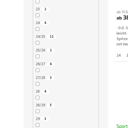
schne
k
t
23
2
ab 31,
e
38
ab
24
4
- D.D.
leicht
24/25
11
Spitze
mit Ve
25/26
2
24
26/27
6
27/28
3
28
4
28/29
5
29
3
Sport