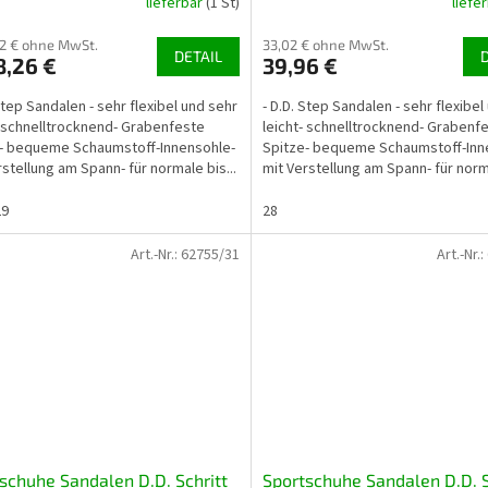
lieferbar
(1 St)
liefe
lltrocknendem Material
schnelltrocknendem Materi
62 € ohne MwSt.
33,02 € ohne MwSt.
DETAIL
,26 €
39,96 €
 Step Sandalen - sehr flexibel und sehr
- D.D. Step Sandalen - sehr flexibel
- schnelltrocknend- Grabenfeste
leicht- schnelltrocknend- Grabenf
- bequeme Schaumstoff-Innensohle-
Spitze- bequeme Schaumstoff-Inn
rstellung am Spann- für normale bis...
mit Verstellung am Spann- für norma
29
28
Art.-Nr.:
62755/31
Art.-Nr.:
schuhe Sandalen D.D. Schritt
Sportschuhe Sandalen D.D. S