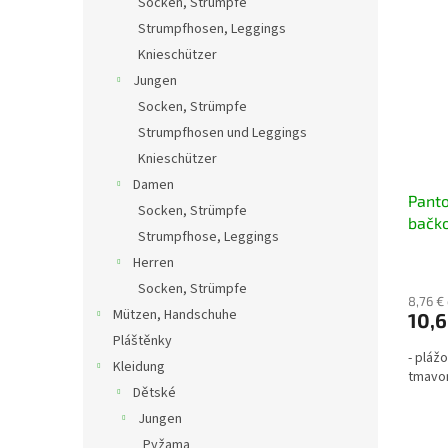
Socken, Strümpfe
Strumpfhosen, Leggings
Knieschützer
Jungen
Socken, Strümpfe
Strumpfhosen und Leggings
Knieschützer
Damen
Panto
Socken, Strümpfe
bačk
Strumpfhose, Leggings
čern
Herren
Socken, Strümpfe
8,76 €
Mützen, Handschuhe
10,6
Pláštěnky
- pláž
Kleidung
tmavo
Dětské
Jungen
Pyžama