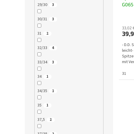
G065-
29/30
3
schne
30/31
3
33,02 
39,9
31
2
- D.D.
32/33
4
leicht
Spitze
mit Ve
33/34
3
31
34
1
34/35
1
35
1
37,5
2