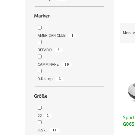
e
Marken
P
r
Meistv
AMERICAN CLUB
1
o
d
BEFADO
3
L
u
i
k
CAMMINARE
s
19
t
t
s
e
o
D.D.step
6
d
r
e
t
Größe
r
i
P
e
r
r
22
1
Sport
o
u
G065-
d
n
22/23
limet
11
u
g