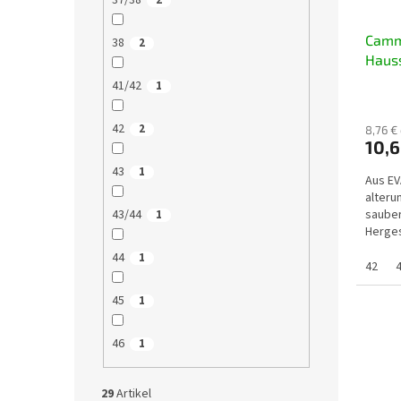
37/38
2
Camm
38
2
Hauss
41/42
1
42
2
8,76 €
10,6
43
1
Aus EV
alteru
43/44
sauber
1
Herges
ultrale
44
1
42
45
1
46
1
29
Artikel