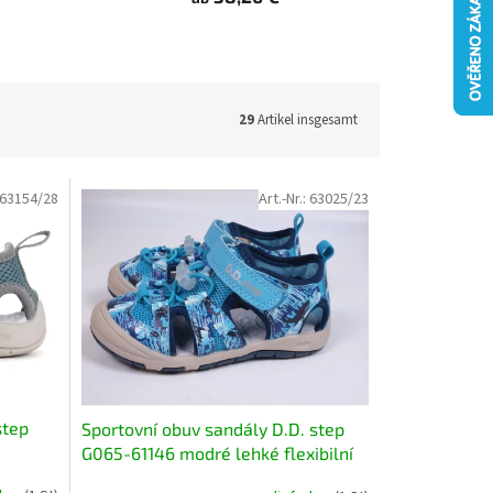
29
Artikel insgesamt
63154/28
Art.-Nr.:
63025/23
step
Sportovní obuv sandály D.D. step
G065-61146 modré lehké flexibilní
blem,
rychleschnoucí