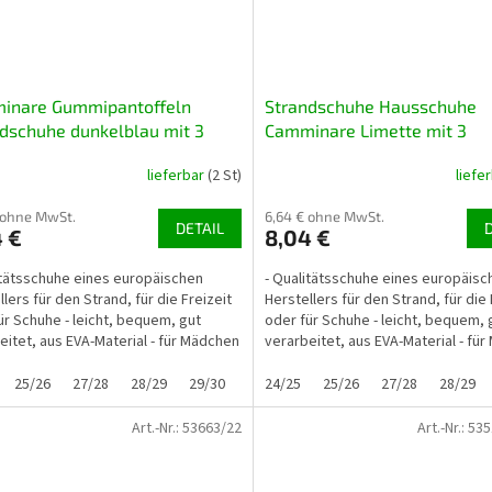
inare Gummipantoffeln
Strandschuhe Hausschuhe
dschuhe dunkelblau mit 3
Camminare Limette mit 3
erungen
Dekorationen
lieferbar
(2 St)
liefe
 ohne MwSt.
6,64 € ohne MwSt.
DETAIL
 €
8,04 €
itätsschuhe eines europäischen
- Qualitätsschuhe eines europäisc
lers für den Strand, für die Freizeit
Herstellers für den Strand, für die 
ür Schuhe - leicht, bequem, gut
oder für Schuhe - leicht, bequem, 
eitet, aus EVA-Material - für Mädchen
verarbeitet, aus EVA-Material - fü
ngen...
und Jungen...
25/26
27/28
28/29
29/30
30/31
24/25
32/33
25/26
33/34
27/28
28/29
Art.-Nr.:
53663/22
Art.-Nr.:
535