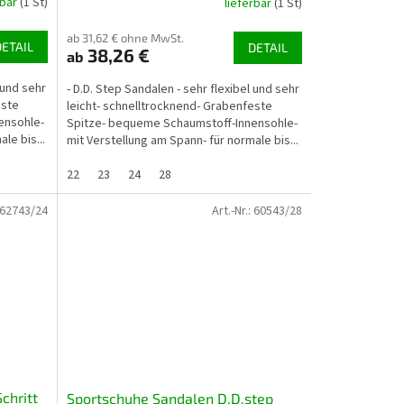
rbar
(1 St)
lieferbar
(1 St)
al
ab 31,62 € ohne MwSt.
DETAIL
DETAIL
38,26 €
ab
 und sehr
- D.D. Step Sandalen - sehr flexibel und sehr
este
leicht- schnelltrocknend- Grabenfeste
ensohle-
Spitze- bequeme Schaumstoff-Innensohle-
le bis...
mit Verstellung am Spann- für normale bis...
22
23
24
28
62743/24
Art.-Nr.:
60543/28
chritt
Sportschuhe Sandalen D.D.step