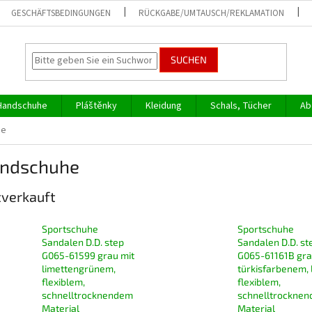
GESCHÄFTSBEDINGUNGEN
RÜCKGABE/UMTAUSCH/REKLAMATION
SUCHEN
Handschuhe
Pláštěnky
Kleidung
Schals, Tücher
Ab
he
andschuhe
verkauft
Sportschuhe
Sportschuhe
Sandalen D.D. step
Sandalen D.D. st
G065-61599 grau mit
G065-61161B gra
limettengrünem,
türkisfarbenem, 
flexiblem,
flexiblem,
schnelltrocknendem
schnelltrockne
Material
Material