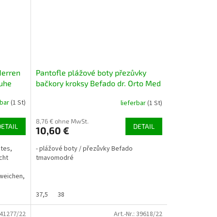
Herren
Pantofle plážové boty přezůvky
uhe
bačkory kroksy Befado dr. Orto Med
154M003 tm. modré
rbar
(1 St)
lieferbar
(1 St)
8,76 € ohne MwSt.
DETAIL
DETAIL
10,60 €
htes,
- plážové boty / přezůvky Befado
cht
tmavomodré
 weichen,
37,5
38
41277/22
Art.-Nr.:
39618/22