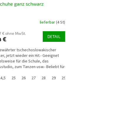
schuhe ganz schwarz
lieferbar
(4 St)
57 € ohne MwSt.
DETAIL
4 €
bewährter tschechoslowakischer
er, jetzt wieder ein Hit.- Geeignet
elsweise für die Schule, das
sstudio, zum Tanzen usw.- Beliebt für
ßenbereich...
24,5
25
26
27
28
29
29,5
30
31
32
33
33,5
3
S
t
e
u
e
r
e
l