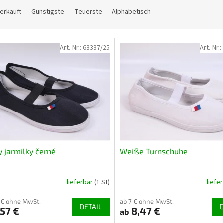
erkauft
Günstigste
Teuerste
Alphabetisch
Art.-Nr.:
63337/25
Art.-Nr.:
y jarmilky černé
Weiße Turnschuhe
lieferbar
(1 St)
liefe
1 € ohne MwSt.
ab 7 € ohne MwSt.
DETAIL
57 €
8,47 €
ab