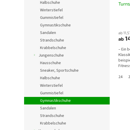
Halbschuhe
Turn
Winterstiefel
Gummistiefel
Gymnastikschuhe
Sandalen
ab 11,
1
ab
Strandschuhe
Krabbelschuhe
– Ein 
Klassik
Jungenschuhe
beispi
Hausschuhe
Fitnes
Sneaker, Sportschuhe
den Au
24
Halbschuhe
Winterstiefel
Gummistiefel
Gymnastikschuhe
Sandalen
Strandschuhe
Krabbelschuhe