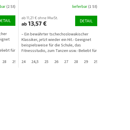
rbar
(2 St)
lieferbar
(1 St)
ab 11,21 € ohne MwSt.
DETAIL
DETAIL
13,57 €
ab
cher
– Ein bewährter tschechoslowakischer
eignet
Klassiker, jetzt wieder ein Hit.- Geeignet
beispielsweise für die Schule, das
liebt für
Fitnessstudio, zum Tanzen usw.- Beliebt für
den Außenbereich...
28
33,5
29
34
24
29,5
35
24,5
30
36
25
31
37
26
32
37,5
27
33
28
33,5
29
35
29,5
36
30
37
31
37,5
3