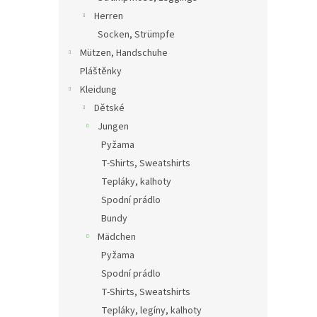
Herren
Socken, Strümpfe
Mützen, Handschuhe
Pláštěnky
Kleidung
Dětské
Jungen
Pyžama
T-Shirts, Sweatshirts
Tepláky, kalhoty
Spodní prádlo
Bundy
Mädchen
Pyžama
Spodní prádlo
T-Shirts, Sweatshirts
Tepláky, legíny, kalhoty