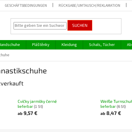
GESCHÄFTSBEDINGUNGEN
RÜCKGABE/UMTAUSCH/REKLAMATION
SUCHEN
Handschuhe
Pláštěnky
Kleidung
Schals, Tücher
Ab
chuhe
nastikschuhe
verkauft
Cvičky jarmilky černé
Weiße Turnschu
lieferbar
(1 St)
lieferbar
(6 St)
9,57 €
8,47 €
ab
ab