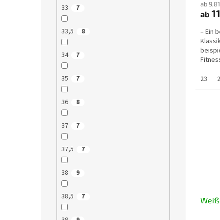
ab 9,8
33
7
11
ab
33,5
– Ein 
8
Klassik
beispi
34
7
Fitnes
den Au
35
23
7
36
8
37
7
37,5
7
38
9
38,5
7
Weiß