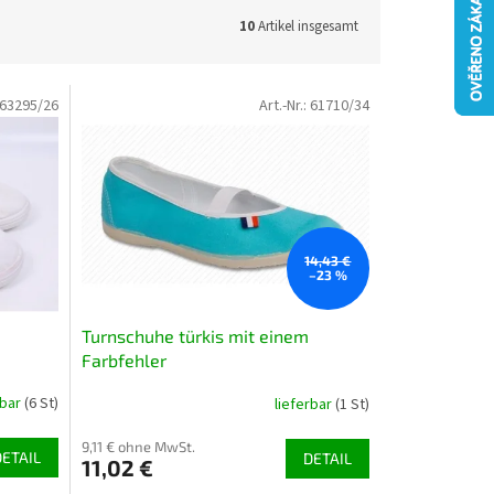
10
Artikel insgesamt
63295/26
Art.-Nr.:
61710/34
14,43 €
–23 %
Turnschuhe türkis mit einem
Farbfehler
rbar
(6 St)
lieferbar
(1 St)
9,11 € ohne MwSt.
DETAIL
DETAIL
11,02 €