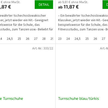
1 € ohne MwSt.
ab 9,81 € ohne MwSt.
DETAIL
,87 €
11,87 €
ab
bewährter tschechoslowakischer
– Ein bewährter tschechoslowakis
er, jetzt wieder ein Hit.- Geeignet
Klassiker, jetzt wieder ein Hit.- Ge
elsweise für die Schule, das
beispielsweise für die Schule, das
sstudio, zum Tanzen usw.- Beliebt für
Fitnessstudio, zum Tanzen usw.- Be
ßenbereich...
den Außenbereich...
24
24,5
25
26
27
28
29
23
29,5
24
30
24,5
31
25
32
26
33
27
33,
Art.-Nr.:
333/22
Art.-N
e Turnschuhe
Turnschuhe blau/türkis