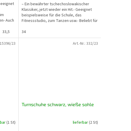
Geeignet
– Ein bewährter tschechoslowakischer
Klassiker, jetzt wieder ein Hit.- Geeignet
 im
beispielsweise für die Schule, das
en- Auch
Fitnessstudio, zum Tanzen usw.- Beliebt für
den Außenbereich...
33,5
37,5
34
38
39
15396/23
Art.-Nr.:
332/23
Turnschuhe schwarz, wieße sohle
rbar
(1 St)
lieferbar
(2 St)