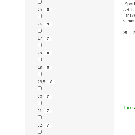
- Spor
z. B. f
25
8
Tanzve
Sommer
26
9
für fel
25
27
7
28
8
29
8
29,5
8
30
7
Turns
31
7
32
7