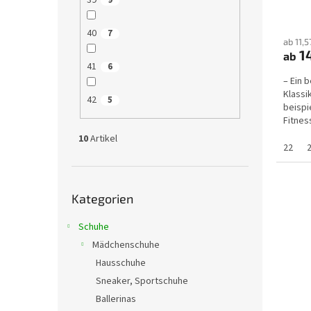
39
9
40
7
ab 11,
1
ab
41
6
– Ein 
Klassik
42
5
beispi
Fitnes
den Au
10
Artikel
22
Kategorien
Kategorien
überspringen
Schuhe
Mädchenschuhe
Hausschuhe
Sneaker, Sportschuhe
Ballerinas