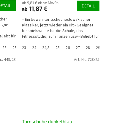
ab 9,81 € ohne MwSt.
DETAIL
DETAIL
11,87 €
ab
cher
– Ein bewährter tschechoslowakischer
eignet
Klassiker, jetzt wieder ein Hit.- Geeignet
beispielsweise für die Schule, das
liebt für
Fitnessstudio, zum Tanzen usw.- Beliebt für
den Außenbereich...
5
28
34
29,5
35
23
30
36
24
31
37
24,5
32
37,5
25
33
38
26
33,5
27
34
28
35
29
36
29,5
37
30
37,5
3
r.:
449/23
Art.-Nr.:
728/25
Turnschuhe dunkelblau