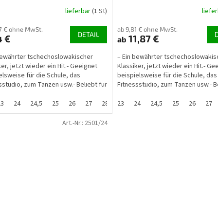
lieferbar
(1 St)
liefe
57 € ohne MwSt.
ab 9,81 € ohne MwSt.
DETAIL
4 €
11,87 €
ab
bewährter tschechoslowakischer
– Ein bewährter tschechoslowakis
er, jetzt wieder ein Hit.- Geeignet
Klassiker, jetzt wieder ein Hit.- Ge
elsweise für die Schule, das
beispielsweise für die Schule, das
sstudio, zum Tanzen usw.- Beliebt für
Fitnessstudio, zum Tanzen usw.- Be
ßenbereich...
den Außenbereich...
23
24
24,5
25
26
27
28
23
29
24
29,5
24,5
30
25
31
26
32
27
33
Art.-Nr.:
2501/24