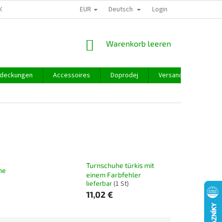
EUR
Deutsch
GROSSHANDEL
Login
WARENKORB
Warenkorb leeren
deckungen
Accessoires
Doprodej
Versand und Zahlung
Turnschuhe türkis mit
he
einem Farbfehler
lieferbar
(1 St)
11,02 €