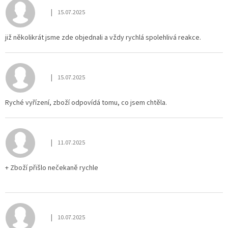
|
15.07.2025
Die Shop-Bewertung beträgt 5 von 5 Sternen.
již několikrát jsme zde objednali a vždy rychlá spolehlivá reakce.
|
15.07.2025
Die Shop-Bewertung beträgt 5 von 5 Sternen.
Ryché vyřízení, zboží odpovídá tomu, co jsem chtěla.
|
11.07.2025
Die Shop-Bewertung beträgt 5 von 5 Sternen.
+ Zboží přišlo nečekaně rychle
|
10.07.2025
Die Shop-Bewertung beträgt 5 von 5 Sternen.