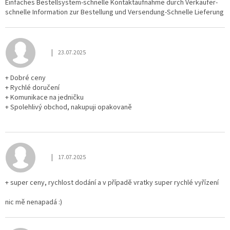
Einfaches Bestellsystem-schnelle Kontaktaufnahme durch Verkäufer-
schnelle Information zur Bestellung und Versendung-Schnelle Lieferung
|
23.07.2025
Die Shop-Bewertung beträgt 5 von 5 Sternen.
+ Dobré ceny
+ Rychlé doručení
+ Komunikace na jedničku
+ Spolehlivý obchod, nakupuji opakovaně
|
17.07.2025
Die Shop-Bewertung beträgt 5 von 5 Sternen.
+ super ceny, rychlost dodání a v případě vratky super rychlé vyřízení
nic mě nenapadá :)