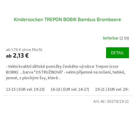
Kindersocken TREPON BOBIK Bambus Brombeere
lieferbar
(2 St)
ab 1,76 € ohne MwSt.
DETAIL
2,13 €
ab
- Velmi kvalitní dětské ponožky českého výrobce Trepon (vzor
BOBIK) ...barva "OSTRUŽINOVÁ" - velmi příjemné na nošení, hebké,
jemné, s plochými švy, které...
13-15 ( EUR vel. 19-23)
16-18 ( EUR vel. 24-27)
19-21 ( EUR vel. 29-32)
Art.-Nr.:
63274/19-21