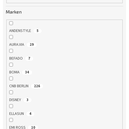
u
n
Marken
g
ANDENSTYLE
5
AURA.VIA
29
BEFADO
7
BOMA
34
CNB BERLIN
226
DISNEY
3
ELLASUN
4
EMI ROSS
10