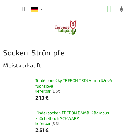
Zum
WARE
Inhalt
springen
Socken, Strümpfe
Meistverkauft
Teplé ponožky TREPON TRDLA tm. růžová
fuchsiová
lieferbar
(1 St)
2,13 €
Kindersocken TREPON BAMBIK Bambus
knöchelhoch SCHWARZ
lieferbar
(3 St)
2,51 €