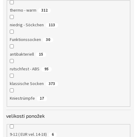
thermo - warm
312
niedrig - Söckchen
113
Funktionssocken
30
antibakteriell
15
rutschfest - ABS
95
klassische Socken
373
Kniestrümpfe
17
velikosti ponožek
9-12 ( EUR vel. 14-18)
6