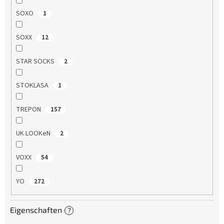
SOXO
1
SOXX
12
STAR SOCKS
2
STOKLASA
1
TREPON
157
UK LOOKeN
2
VOXX
54
YO
272
Eigenschaften
?