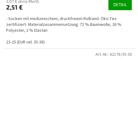
2,07 € ohne MwSt.
DETAIL
2,51 €
- Socken mit medizinischem, druckfreiem Rollrand- Öko-Tex-
zertifiziert- Materialzusammensetzung: 72 % Baumwolle, 26 %
Polyester, 2 % Elastan
23-25 (EUR vel. 35-38)
Art.-Nr.:
62178/35-38