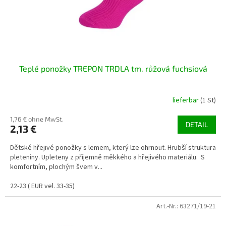
r
o
d
u
k
t
Teplé ponožky TREPON TRDLA tm. růžová fuchsiová
e
lieferbar
(1 St)
1,76 € ohne MwSt.
DETAIL
2,13 €
Dětské hřejivé ponožky s lemem, který lze ohrnout. Hrubší struktura
pleteniny. Upleteny z příjemně měkkého a hřejivého materiálu. S
komfortním, plochým švem v...
22-23 ( EUR vel. 33-35)
Art.-Nr.:
63271/19-21