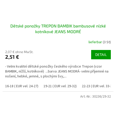
Dětské ponožky TREPON BAMBIK bambusové nízké
kotníkové JEANS MODRÉ
lieferbar
(3 St)
2,07 € ohne MwSt.
DETAIL
2,51 €
- Velmi kvalitní dětské ponožky českého výrobce Trepon (vzor
BAMBIK, nížší, kotníkové) ...barva JEANS MODRÁ- velmi příjemné na
nošení, hebké, jemné, s plochými švy,...
16-18 ( EUR vel. 24-27)
19-21 ( EUR vel. 29-32)
22-23 ( EUR vel. 33-35)
Art.-Nr.:
30236/29-32