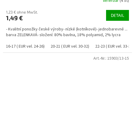
lieferbar
(4 St)
1,23 € ohne MwSt.
DETAIL
1,49 €
- Kvalitní ponožky české výroby- nízké (kotníkové)- jednobarevné ...
barva ZELENKAVÁ- složení: 80% bavlna, 18% polyamid, 2% lycra
16-17 ( EUR vel. 24-26)
20-21 ( EUR vel. 30-32)
22-23 ( EUR vel. 33-35)
Art.-Nr.:
15903/13-15