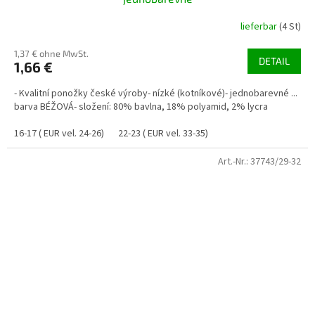
lieferbar
(4 St)
1,37 € ohne MwSt.
DETAIL
1,66 €
- Kvalitní ponožky české výroby- nízké (kotníkové)- jednobarevné ...
barva BÉŽOVÁ- složení: 80% bavlna, 18% polyamid, 2% lycra
16-17 ( EUR vel. 24-26)
22-23 ( EUR vel. 33-35)
Art.-Nr.:
37743/29-32