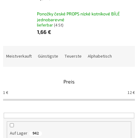
Ponožky české PROPS nízké kotníkové BÍLÉ
jednobarevné
lieferbar
(4 St)
1,66 €
P
r
Meistverkauft
Günstigste
Teuerste
Alphabetisch
o
d
u
Preis
k
t
1
€
12
€
s
o
r
t
i
e
Auf Lager
942
r