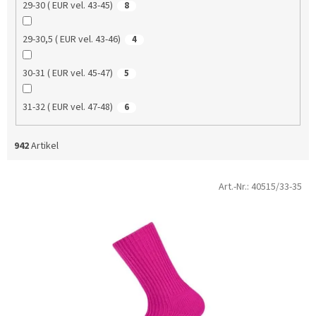
29-30 ( EUR vel. 43-45)
8
29-30,5 ( EUR vel. 43-46)
4
30-31 ( EUR vel. 45-47)
5
31-32 ( EUR vel. 47-48)
6
942
Artikel
L
Art.-Nr.:
40515/33-35
i
s
t
e
d
e
r
P