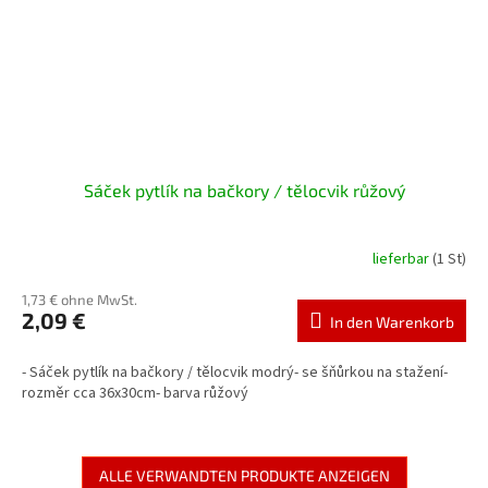
Sáček pytlík na bačkory / tělocvik růžový
lieferbar
(1 St)
1,73 € ohne MwSt.
2,09 €
In den Warenkorb
- Sáček pytlík na bačkory / tělocvik modrý- se šňůrkou na stažení-
rozměr cca 36x30cm- barva růžový
ALLE VERWANDTEN PRODUKTE ANZEIGEN