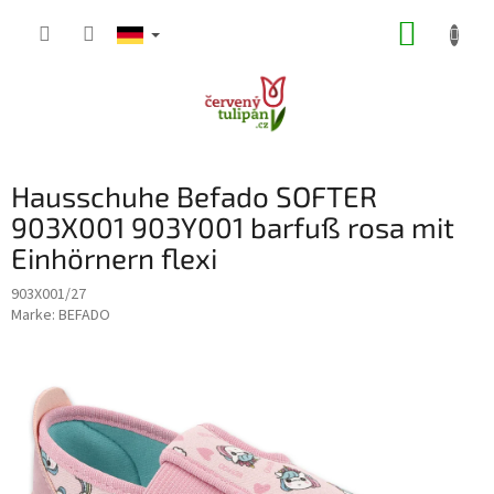
Zum
WARE
Inhalt
springen
Hausschuhe Befado SOFTER
903X001 903Y001 barfuß rosa mit
Einhörnern flexi
903X001/27
Marke:
BEFADO