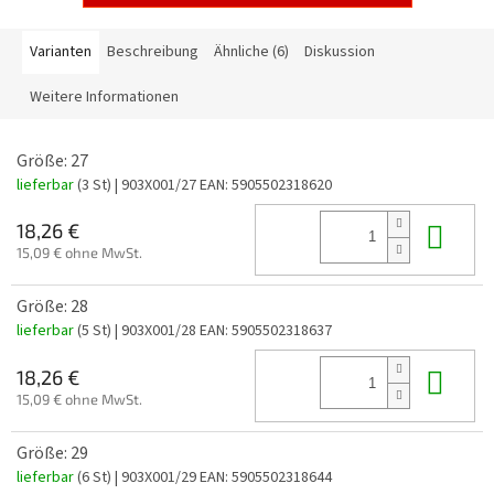
Varianten
Beschreibung
Ähnliche (6)
Diskussion
Weitere Informationen
Größe: 27
lieferbar
(3 St)
| 903X001/27
EAN:
5905502318620
In 
18,26 €
15,09 € ohne MwSt.
Größe: 28
lieferbar
(5 St)
| 903X001/28
EAN:
5905502318637
In 
18,26 €
15,09 € ohne MwSt.
Größe: 29
lieferbar
(6 St)
| 903X001/29
EAN:
5905502318644