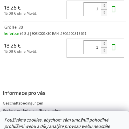
In 
18,26 €
15,09 € ohne MwSt.
Größe: 30
lieferbar
(6 St)
| 903X001/30
EAN:
5905502318651
In 
18,26 €
15,09 € ohne MwSt.
F
u
ß
z
Informace pro vás
e
Geschäftsbedingungen
i
Rückgabe/Umtausch/Reklamation
l
e
Großhandel
Používáme cookies, abychom Vám umožnili pohodlné
prohlížení webu a díky analýze provozu webu neustále