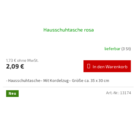
Hausschuhtasche rosa
lieferbar
(3 St)
1,73 € ohne MwSt.
2,09 €
In den Warenkorb
- Hausschuhtasche– Mit Kordelzug– Größe ca. 35 x 30 cm
Art.-Nr.:
13174
Neu