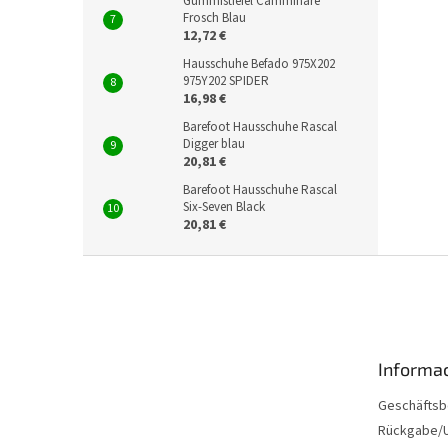
Gummistiefel Camminare
Frosch Blau
12,72 €
Hausschuhe Befado 975X202
975Y202 SPIDER
16,98 €
Barefoot Hausschuhe Rascal
Digger blau
20,81 €
Barefoot Hausschuhe Rascal
Six-Seven Black
20,81 €
F
u
ß
z
e
Informac
i
l
Geschäftsb
e
Rückgabe/U