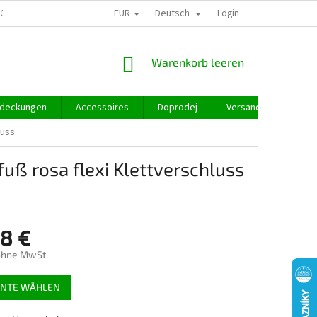
EUR
Deutsch
GROSSHANDEL
Login
WARENKORB
Warenkorb leeren
deckungen
Accessoires
Doprodej
Versand und Zahlung
luss
ß rosa flexi Klettverschluss
98 €
ohne MwSt.
preis:
ANTE WÄHLEN