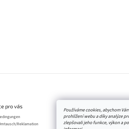
e pro vás
Používáme cookies, abychom Vám
prohlížení webu a díky analýze p
edingungen
zlepšovali jeho funkce, výkon a p
mtausch/Reklamation