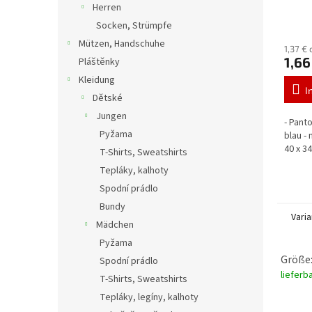
Herren
Socken, Strümpfe
Mützen, Handschuhe
1,37 €
1,66
Pláštěnky
Kleidung
I
Dětské
Jungen
- Pant
Pyžama
blau -
40 x 34
T-Shirts, Sweatshirts
Tepláky, kalhoty
Spodní prádlo
Bundy
Vari
Mädchen
Pyžama
Größe:
Spodní prádlo
lieferb
T-Shirts, Sweatshirts
Tepláky, legíny, kalhoty