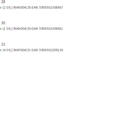
 28
ar
(2 St)
| 904X004/28
EAN:
5905502308867
 30
ar
(1 St)
| 904X004/30
EAN:
5905502308881
 31
ar
(4 St)
| 904Y004/31
EAN:
5905502309130