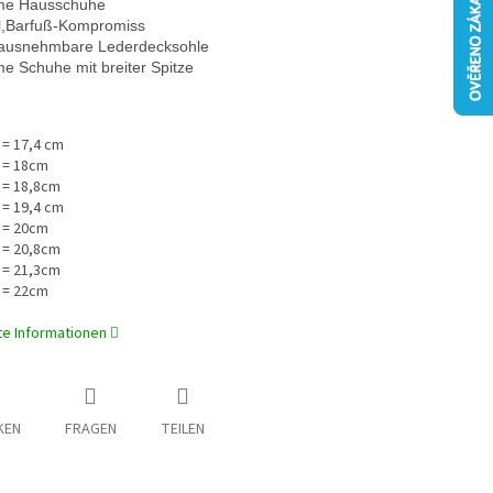
me Hausschuhe
,
Barfuß-Kompromiss
rausnehmbare Lederdecksohle
e Schuhe mit breiter Spitze
 = 17,4 cm
 = 18cm
 = 18,8cm
 = 19,4 cm
 = 20cm
 = 20,8cm
 = 21,3cm
 = 22cm
rte Informationen
KEN
FRAGEN
TEILEN