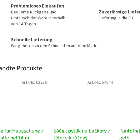
Problemloses Einkaufen
Zuverlässige Lief
Bequeme Rückgabe und
Umtausch der Ware innerhalb
Lieferung in die EU
von 14 Tagen
Schnelle Lieferung
Wir gehören zu den Schnellsten auf dem Markt
andte Produkte
Art.-Nr.:
63286
Art.-Nr.:
54544
e für Hausschuhe /
Sáček pytlík na bačkory /
Pantoffe
alle hellblau
tělocvik růžový
gelb