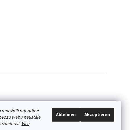
 umožnili pohodlné
Ablehnen
Akzeptieren
rovozu webu neustále
oužitelnost.
Více