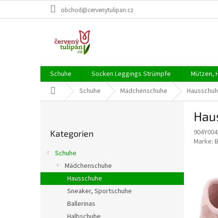
Zum
obchod@cervenytulipan.cz
Inhalt
springen
Schuhe
Socken Leggings Strümpfe
Mützen, 
Startseite
Schuhe
Mädchenschuhe
Hausschu
S
Hau
e
Kategorien
i
904Y004
Kategorien
überspringen
t
Marke:
e
Schuhe
n
Mädchenschuhe
l
Hausschuhe
e
i
Sneaker, Sportschuhe
s
Ballerinas
t
Halbschuhe