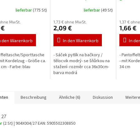
lieferbar
(775 St)
lieferbar
(49 St)
 ohne MwSt.
1,73 € ohne MwSt.
1,37 € ohn
 €
2,09 €
1,66 €
n den Warenkorb
In den Warenkorb
In de
offeltasche/Sporttasche
- Sáček pytlík na bačkory /
- Pantoffe
 mit Kordelzug - Größe ca.
tělocvik modrý- se šňůrkou na
- mit Korde
 cm - Farbe: blau
stažení- rozměr cca 36x30cm-
34 cm
barva modrá
anten
Beschreibung
Ähnliche (6)
Diskussion
Weitere
 27
ar
(2 St)
| 904X004/27
EAN:
5905502308850