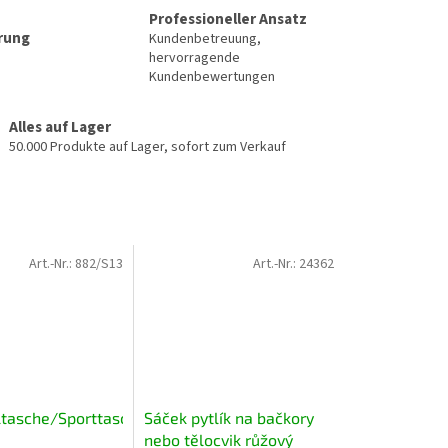
Professioneller Ansatz
erung
Kundenbetreuung,
hervorragende
Kundenbewertungen
Alles auf Lager
50.000 Produkte auf Lager, sofort zum Verkauf
Art.-Nr.:
882/S13
Art.-Nr.:
24362
ltasche/Sporttasche
Sáček pytlík na bačkory
nebo tělocvik růžový