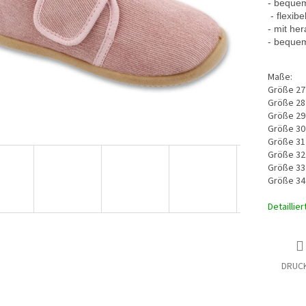
- beque
 - flexibel
- 
mit he
- bequem
Maße:
Größe 27
Größe 28
Größe 29
Größe 30
Größe 31
Größe 32
Größe 33
Größe 34
Detaillie
DRUC