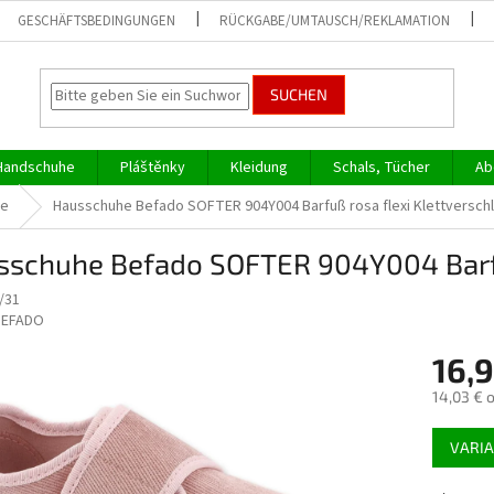
GESCHÄFTSBEDINGUNGEN
RÜCKGABE/UMTAUSCH/REKLAMATION
SUCHEN
Handschuhe
Pláštěnky
Kleidung
Schals, Tücher
Ab
he
Hausschuhe Befado SOFTER 904Y004 Barfuß rosa flexi Klettversch
sschuhe Befado SOFTER 904Y004 Barfu
/31
BEFADO
16,
14,03 € 
Verkaufs
VARI