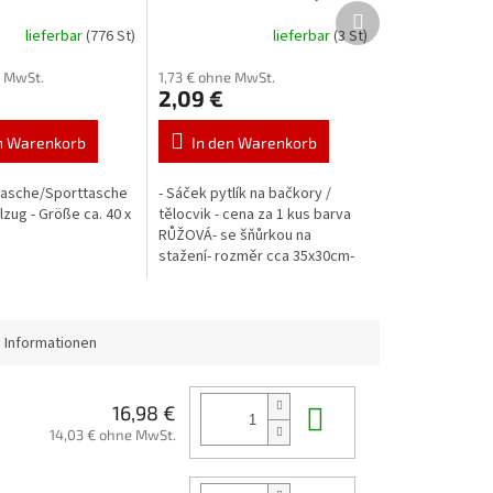
Nächstes
Produkt
lieferbar
(776 St)
lieferbar
(3 St)
e MwSt.
1,73 € ohne MwSt.
2,09 €
n Warenkorb
In den Warenkorb
ltasche/Sporttasche
- Sáček pytlík na bačkory /
lzug - Größe ca. 40 x
tělocvik - cena za 1 kus barva
RŮŽOVÁ- se šňůrkou na
stažení- rozměr cca 35x30cm-
barva růžová
 Informationen
In den Waren
16,98 €
14,03 € ohne MwSt.