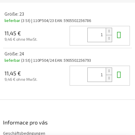
Größe: 23
lieferbar
(3 St)
| 110P504/23
EAN:
5905502256786
In 
11,45 €
9,46 € ohne MwSt.
Größe: 24
lieferbar
(3 St)
| 110P504/24
EAN:
5905502256793
In 
11,45 €
9,46 € ohne MwSt.
F
u
ß
z
Informace pro vás
e
Geschäftsbedingungen