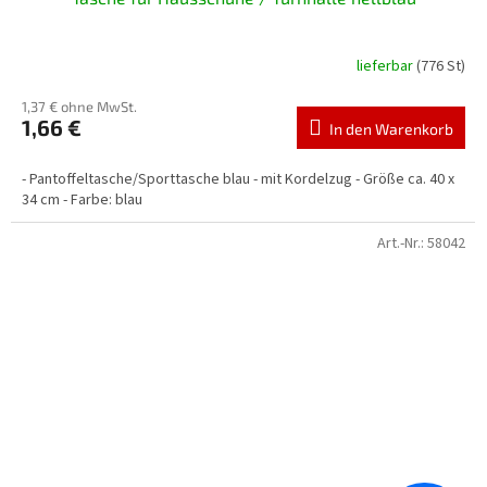
lieferbar
(776 St)
1,37 € ohne MwSt.
1,66 €
In den Warenkorb
- Pantoffeltasche/Sporttasche blau - mit Kordelzug - Größe ca. 40 x
34 cm - Farbe: blau
Art.-Nr.:
58042