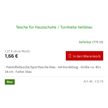
Tasche für Hausschuhe / Turnhalle hellblau
lieferbar
(775 St)
1,37 € ohne MwSt.
1,66 €
In den Warenkorb
- Pantoffeltasche/Sporttasche blau - mit Kordelzug - Größe ca. 40 x
34 cm - Farbe: blau
Art.-Nr.:
13174
Neu