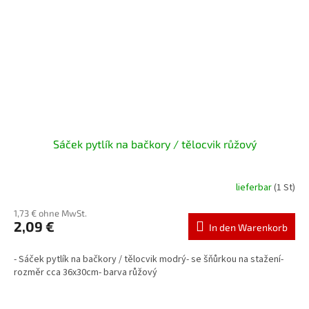
Sáček pytlík na bačkory / tělocvik růžový
lieferbar
(1 St)
1,73 € ohne MwSt.
2,09 €
In den Warenkorb
- Sáček pytlík na bačkory / tělocvik modrý- se šňůrkou na stažení-
rozměr cca 36x30cm- barva růžový