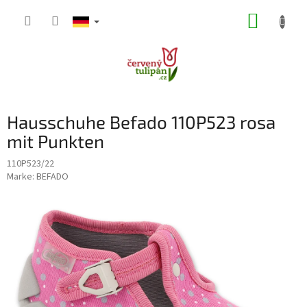
Zum
WARE
Inhalt
springen
Hausschuhe Befado 110P523 rosa
mit Punkten
110P523/22
Marke:
BEFADO