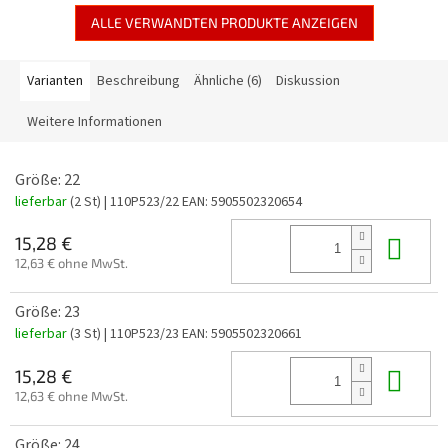
ALLE VERWANDTEN PRODUKTE ANZEIGEN
Varianten
Beschreibung
Ähnliche (6)
Diskussion
Weitere Informationen
Größe: 22
lieferbar
(2 St)
| 110P523/22
EAN:
5905502320654
In 
15,28 €
12,63 € ohne MwSt.
Größe: 23
lieferbar
(3 St)
| 110P523/23
EAN:
5905502320661
In 
15,28 €
12,63 € ohne MwSt.
Größe: 24