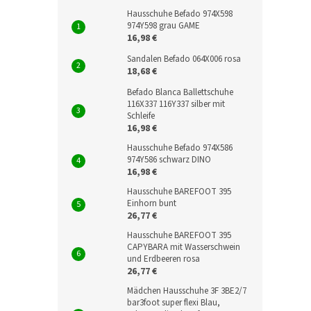
Hausschuhe Befado 974X598
974Y598 grau GAME
16,98 €
Sandalen Befado 064X006 rosa
18,68 €
Befado Blanca Ballettschuhe
116X337 116Y337 silber mit
Schleife
16,98 €
Hausschuhe Befado 974X586
974Y586 schwarz DINO
16,98 €
Hausschuhe BAREFOOT 395
Einhorn bunt
26,77 €
Hausschuhe BAREFOOT 395
CAPYBARA mit Wasserschwein
und Erdbeeren rosa
26,77 €
Mädchen Hausschuhe 3F 3BE2/7
bar3foot super flexi Blau,