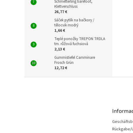
Schmetterling barefoot,
Klettverschluss
26,77 €
Sáček pytlík na bačkory /
tělocvik modrý
1,66 €
Teplé ponožky TREPON TRDLA
tm. růžová fuchsiová
2,13 €
Gummistiefel Camminare
Frosch Grün
12,72 €
F
u
ß
z
e
Informac
i
l
Geschäftsb
e
Rückgabe/U