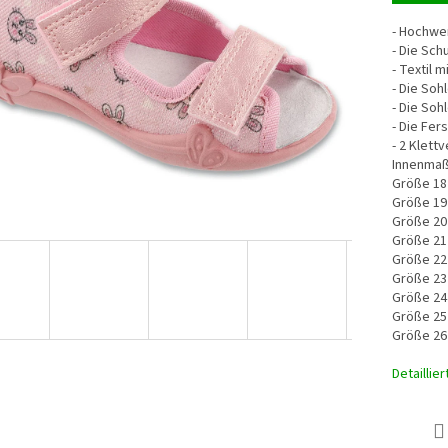
- Hochwe
- Die Sch
- Textil 
- Die Soh
- Die Soh
- Die Fers
- 2 Klett
Innenmaß
Größe 18
Größe 19
Größe 20
Größe 21
Größe 22
Größe 23
Größe 24
Größe 25
Größe 26
Detaillie