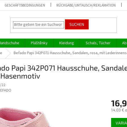
GESCHÄFTSBEDINGUNGEN
RÜCKGABE/UMTAUSCH/REKLAMATION
SUCHEN
Handschuhe
Pláštěnky
Kleidung
Schals, Tücher
Ab
he
Befado Papi 342P071 Hausschuhe, Sandalen, rosa, mit Lederinnen
do Papi 342P071 Hausschuhe, Sandalen
 Hasenmotiv
/22
BEFADO
16,
14,03 € 
Verkaufs
VARI