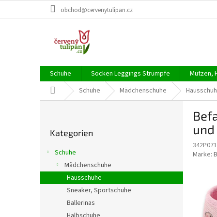
Zum
obchod@cervenytulipan.cz
Inhalt
springen
Schuhe
Socken Leggings Strümpfe
Mützen, 
Startseite
Schuhe
Mädchenschuhe
Hausschu
S
Befa
e
Kategorien
i
und
Kategorien
überspringen
t
342P071
e
Schuhe
Marke:
n
Mädchenschuhe
l
Hausschuhe
e
i
Sneaker, Sportschuhe
s
Ballerinas
t
Halbschuhe