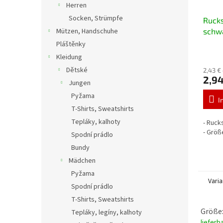
Herren
Socken, Strümpfe
Rucks
Mützen, Handschuhe
schwa
Pláštěnky
Kleidung
Dětské
2,43 €
2,94
Jungen
Pyžama
I
T-Shirts, Sweatshirts
Tepláky, kalhoty
- Ruck
- Grö
Spodní prádlo
Bundy
Mädchen
Pyžama
Vari
Spodní prádlo
T-Shirts, Sweatshirts
Größe:
Tepláky, legíny, kalhoty
lieferb