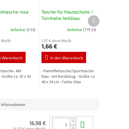
htasche rosa
Tasche für Hausschuhe /
Nächstes
Turnhalle hellblau
Produkt
lieferbar
(3 St)
lieferbar
(775 St)
e MwSt.
1,37 € ohne MwSt.
1,66 €
n Warenkorb
In den Warenkorb
htasche– Mit
- Pantoffeltasche/Sporttasche
 Größe ca. 35 x 30
blau - mit Kordelzug - Größe ca.
40 x 34 cm - Farbe: blau
 Informationen
In den Waren
16,98 €
14,03 € ohne MwSt.