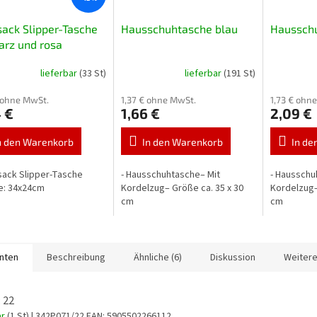
ack Slipper-Tasche
Hausschuhtasche blau
Hausschu
rz und rosa
lieferbar
(33 St)
lieferbar
(191 St)
 ohne MwSt.
1,37 € ohne MwSt.
1,73 € ohn
 €
1,66 €
2,09 €
n den Warenkorb
In den Warenkorb
In de
sack Slipper-Tasche
- Hausschuhtasche– Mit
- Hausschu
ße: 34x24cm
Kordelzug– Größe ca. 35 x 30
Kordelzug–
cm
cm
anten
Beschreibung
Ähnliche (6)
Diskussion
Weitere
 22
ar
(1 St)
| 342P071/22
EAN:
5905502266112