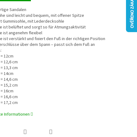
rtige Sandalen
uhe sind leicht und bequem, mit offener Spitze
mit Gummisohle, mit Lederdecksohle
le ist belüftet und sorgt so für Atmungsaktivität
le ist angenehm flexibel
e ist verstärkt und fixiert den Fuß in der richtigen Position
verschlüsse über dem Spann – passt sich dem Fuß an
:
 = 12cm
 = 12,6 cm
 = 13,3 cm
 = 14cm
 = 14,6 cm
 = 15,2 cm
 = 16cm
 = 16,6 cm
 = 17,2 cm
rte Informationen