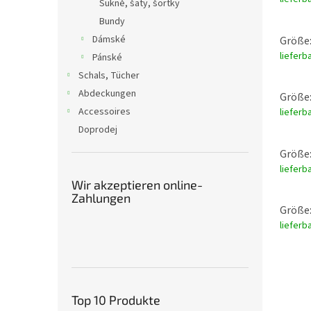
Sukně, šaty, šortky
Bundy
Dámské
Größe:
lieferb
Pánské
Schals, Tücher
Abdeckungen
Größe:
Accessoires
lieferb
Doprodej
Größe:
lieferb
Wir akzeptieren online-
Zahlungen
Größe:
lieferb
Top 10 Produkte