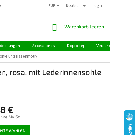
EUR
Deutsch
GROSSHANDEL
Login
WARENKORB
Warenkorb leeren
deckungen
Accessoires
Doprodej
Versand und Zahlung
sohle und Hasenmotiv
, rosa, mit Lederinnensohle
98 €
ohne MwSt.
preis:
ANTE WÄHLEN