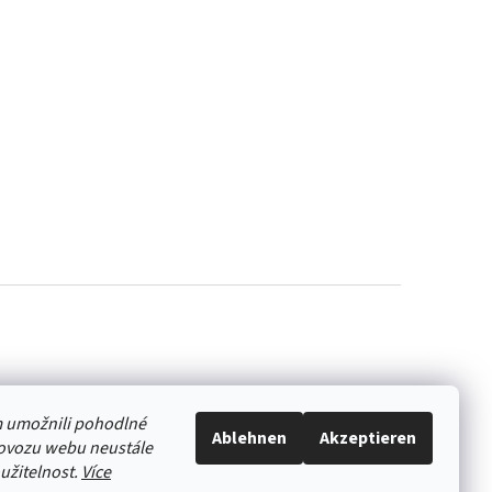
 umožnili pohodlné
Ablehnen
Akzeptieren
rovozu webu neustále
oužitelnost.
Více