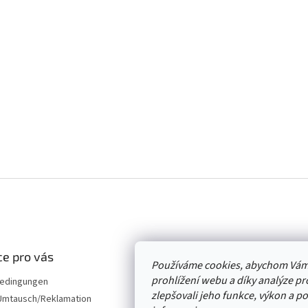
e pro vás
Používáme cookies, abychom Vám
prohlížení webu a díky analýze p
edingungen
zlepšovali jeho funkce, výkon a p
mtausch/Reklamation