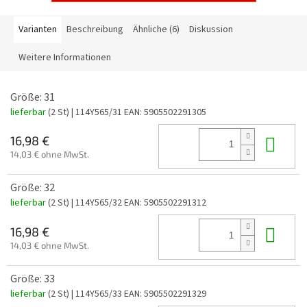
Varianten
Beschreibung
Ähnliche (6)
Diskussion
Weitere Informationen
Größe: 31
lieferbar
(2 St)
| 114Y565/31
EAN:
5905502291305
In 
16,98 €
14,03 € ohne MwSt.
Größe: 32
lieferbar
(2 St)
| 114Y565/32
EAN:
5905502291312
In 
16,98 €
14,03 € ohne MwSt.
Größe: 33
lieferbar
(2 St)
| 114Y565/33
EAN:
5905502291329