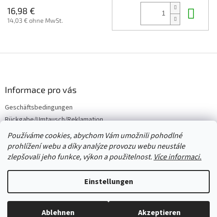
In 
16,98 €
14,03 € ohne MwSt.
F
u
ß
z
Informace pro vás
e
Geschäftsbedingungen
i
Rückgabe/Umtausch/Reklamation
l
e
Großhandel
Používáme cookies, abychom Vám umožnili pohodlné
prohlížení webu a díky analýze provozu webu neustále
zlepšovali jeho funkce, výkon a použitelnost.
Více informaci.
Erstellt von Shoptet
Einstellungen
Copyright 2026
Červený Tulipán
. Alle Rechte vorbehalten.
Cookie-
Ablehnen
Akzeptieren
Einstellungen ändern