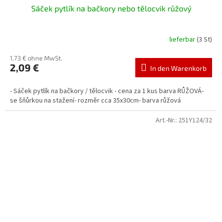
Sáček pytlík na bačkory nebo tělocvik růžový
lieferbar
(3 St)
1,73 € ohne MwSt.
2,09 €
In den Warenkorb
- Sáček pytlík na bačkory / tělocvik - cena za 1 kus barva RŮŽOVÁ-
se šňůrkou na stažení- rozměr cca 35x30cm- barva růžová
Art.-Nr.:
251Y124/32