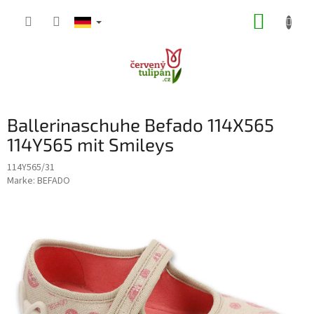
Zum
WARE
Inhalt
springen
Ballerinaschuhe Befado 114X565
114Y565 mit Smileys
114Y565/31
Marke:
BEFADO