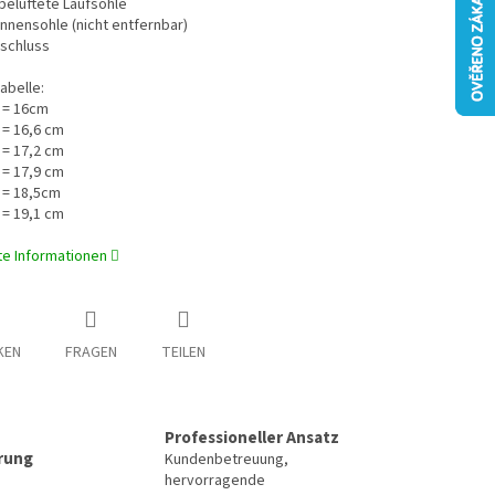
belüftete Laufsohle
Innensohle (nicht entfernbar)
rschluss
abelle:
 = 16cm
 = 16,6 cm
 = 17,2 cm
 = 17,9 cm
 = 18,5cm
 = 19,1 cm
rte Informationen
KEN
FRAGEN
TEILEN
Professioneller Ansatz
erung
Kundenbetreuung,
hervorragende