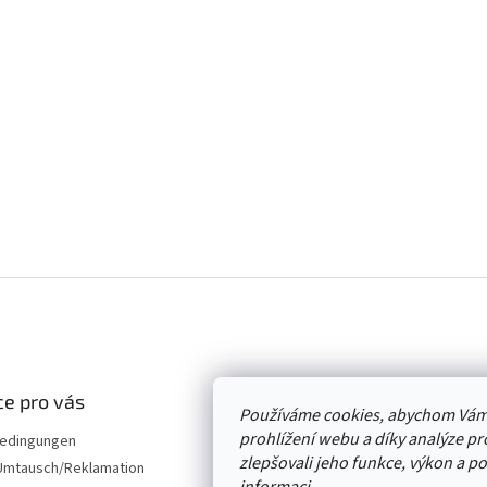
e pro vás
Používáme cookies, abychom Vám
prohlížení webu a díky analýze p
edingungen
zlepšovali jeho funkce, výkon a p
mtausch/Reklamation