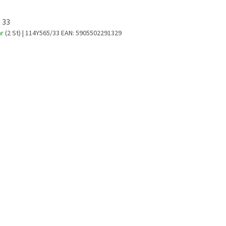
 33
ar
(2 St)
| 114Y565/33
EAN:
5905502291329