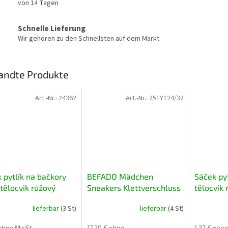
von 14 Tagen
Schnelle Lieferung
Wir gehören zu den Schnellsten auf dem Markt
andte Produkte
Art.-Nr.:
24362
Art.-Nr.:
251Y124/32
 pytlík na bačkory
BEFADO Mädchen
Sáček pyt
tělocvik růžový
Sneakers Klettverschluss
tělocvik
Regenbogen Rosa 35
lieferbar
(3 St)
lieferbar
(4 St)
 ohne MwSt.
17,20 € ohne
1,37 € ohn