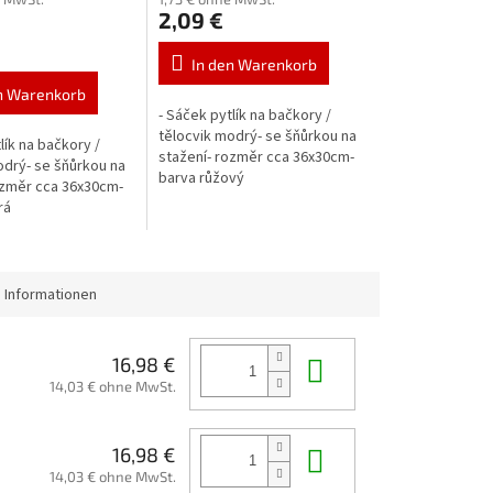
2,09 €
eis:
In den Warenkorb
n Warenkorb
- Sáček pytlík na bačkory /
tělocvik modrý- se šňůrkou na
lík na bačkory /
stažení- rozměr cca 36x30cm-
odrý- se šňůrkou na
barva růžový
ozměr cca 36x30cm-
rá
 Informationen
In den Waren
16,98 €
14,03 € ohne MwSt.
In den Waren
16,98 €
14,03 € ohne MwSt.