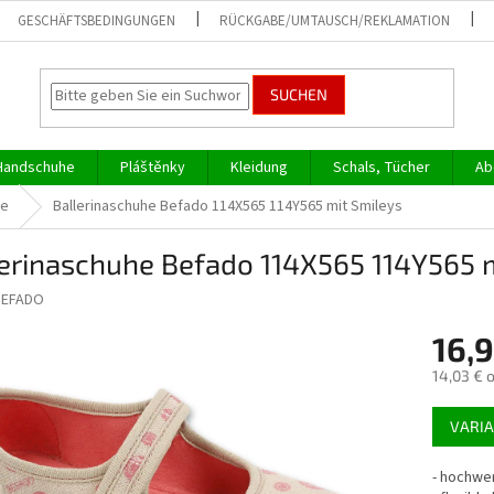
GESCHÄFTSBEDINGUNGEN
RÜCKGABE/UMTAUSCH/REKLAMATION
SUCHEN
Handschuhe
Pláštěnky
Kleidung
Schals, Tücher
Ab
he
Ballerinaschuhe Befado 114X565 114Y565 mit Smileys
erinaschuhe Befado 114X565 114Y565 
BEFADO
16,
14,03 € 
Verkaufs
VARI
-
hochwer