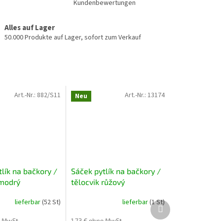
Kundenbewertungen
Alles auf Lager
50.000 Produkte auf Lager, sofort zum Verkauf
Art.-Nr.:
882/S11
Art.-Nr.:
13174
Neu
lík na bačkory /
Sáček pytlík na bačkory /
 modrý
tělocvik růžový
lieferbar
(52 St)
lieferbar
(1 St)
Nächstes
Produkt
e MwSt.
1,73 € ohne MwSt.