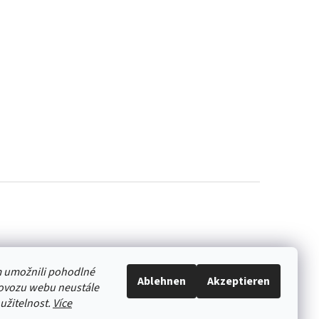
 umožnili pohodlné
Ablehnen
Akzeptieren
rovozu webu neustále
oužitelnost.
Více