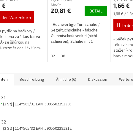
 €
1,66 €
MwSt.
20,81 €
DETAIL
Verkaufspr
1,66 € / 1 St
n den Warenkorb
- Hochwertige Turnschuhe /
In de
Segeltuchschuhe - falsche
k pytlík na bačkory /
Gummischnürsenkel (nicht
ik - cena za 1 kus barva
- Sáček pyt
schnüren), Schuhe mit 1
- se šňůrkou na
tělocvik m
Klettverschluss - Die Schuhe
í- rozměr cca 35x30cm-
stažení- r
sind leicht und bequem - Textil
růžová
32
36
barva mod
mit...
anten
Beschreibung
Ähnliche (6)
Diskussion
Weitere
 31
ar
(2 St)
| 114Y565/31
EAN:
5905502291305
 32
ar
(2 St)
| 114Y565/32
EAN:
5905502291312