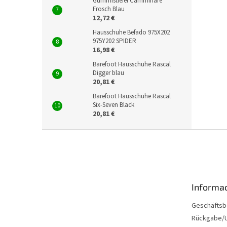
Gummistiefel Camminare
Frosch Blau
12,72 €
Hausschuhe Befado 975X202
975Y202 SPIDER
16,98 €
Barefoot Hausschuhe Rascal
Digger blau
20,81 €
Barefoot Hausschuhe Rascal
Six-Seven Black
20,81 €
F
u
ß
z
e
Informac
i
l
Geschäftsb
e
Rückgabe/U