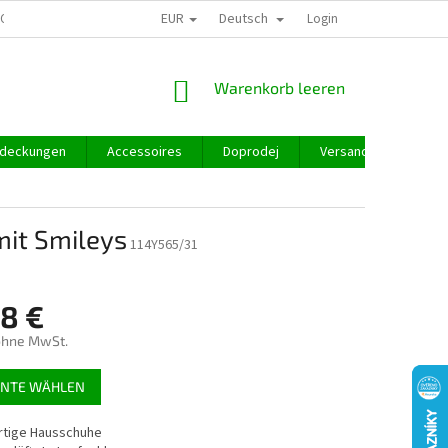
EUR
Deutsch
GROSSHANDEL
Login
WARENKORB
Warenkorb leeren
deckungen
Accessoires
Doprodej
Versand und Zahlung
mit Smileys
114Y565/31
98 €
ohne MwSt.
preis:
ANTE WÄHLEN
tige Hausschuhe