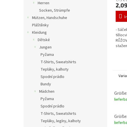
Herren
2,09
Socken, Strümpfe
I
Mützen, Handschuhe
Pláštěnky
- Sáče
Kleidung
tělocv
Dětské
RŮŽOVÁ
stažen
Jungen
barva 
Pyžama
T-Shirts, Sweatshirts
Tepláky, kalhoty
Vari
Spodní prádlo
Bundy
Mädchen
Größe:
Pyžama
lieferb
Spodní prádlo
T-Shirts, Sweatshirts
Größe:
Tepláky, legíny, kalhoty
lieferb