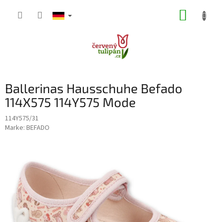
Zum
WARE
Inhalt
springen
Ballerinas Hausschuhe Befado
114X575 114Y575 Mode
114Y575/31
Marke:
BEFADO