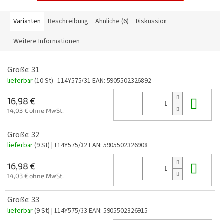
Varianten
Beschreibung
Ähnliche (6)
Diskussion
Weitere Informationen
Größe: 31
lieferbar
(10 St)
| 114Y575/31
EAN:
5905502326892
In 
16,98 €
14,03 € ohne MwSt.
Größe: 32
lieferbar
(9 St)
| 114Y575/32
EAN:
5905502326908
In 
16,98 €
14,03 € ohne MwSt.
Größe: 33
lieferbar
(9 St)
| 114Y575/33
EAN:
5905502326915