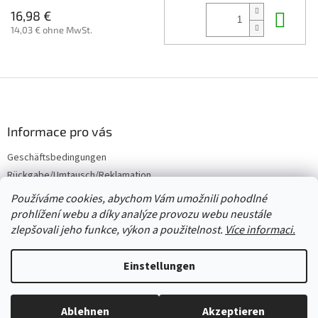
In 
16,98 €
14,03 € ohne MwSt.
F
u
ß
z
Informace pro vás
e
Geschäftsbedingungen
i
Rückgabe/Umtausch/Reklamation
l
e
Großhandel
Používáme cookies, abychom Vám umožnili pohodlné
prohlížení webu a díky analýze provozu webu neustále
zlepšovali jeho funkce, výkon a použitelnost.
Více informaci.
Erstellt von Shoptet
Einstellungen
Copyright 2026
Červený Tulipán
. Alle Rechte vorbehalten.
Cookie-
Ablehnen
Akzeptieren
Einstellungen ändern