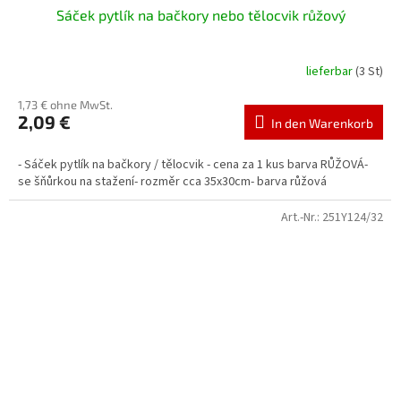
Sáček pytlík na bačkory nebo tělocvik růžový
lieferbar
(3 St)
1,73 € ohne MwSt.
2,09 €
In den Warenkorb
- Sáček pytlík na bačkory / tělocvik - cena za 1 kus barva RŮŽOVÁ-
se šňůrkou na stažení- rozměr cca 35x30cm- barva růžová
Art.-Nr.:
251Y124/32