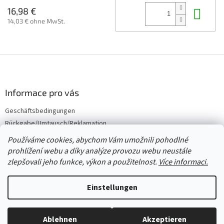
In 
16,98 €
14,03 € ohne MwSt.
F
u
ß
z
Informace pro vás
e
Geschäftsbedingungen
i
Rückgabe/Umtausch/Reklamation
l
e
Großhandel
Používáme cookies, abychom Vám umožnili pohodlné
prohlížení webu a díky analýze provozu webu neustále
zlepšovali jeho funkce, výkon a použitelnost.
Více informaci.
Erstellt von Shoptet
Einstellungen
Copyright 2026
Červený Tulipán
. Alle Rechte vorbehalten.
Cookie-
Ablehnen
Akzeptieren
Einstellungen ändern