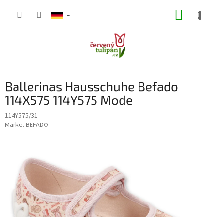
Zum
WARE
Inhalt
springen
Ballerinas Hausschuhe Befado
114X575 114Y575 Mode
114Y575/31
Marke:
BEFADO