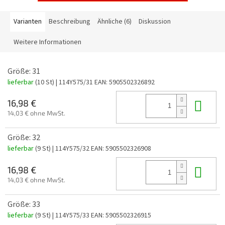
Varianten
Beschreibung
Ähnliche (6)
Diskussion
Weitere Informationen
Größe: 31
lieferbar
(10 St)
| 114Y575/31
EAN:
5905502326892
In 
16,98 €
14,03 € ohne MwSt.
Größe: 32
lieferbar
(9 St)
| 114Y575/32
EAN:
5905502326908
In 
16,98 €
14,03 € ohne MwSt.
Größe: 33
lieferbar
(9 St)
| 114Y575/33
EAN:
5905502326915