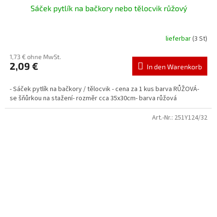
Sáček pytlík na bačkory nebo tělocvik růžový
lieferbar
(3 St)
1,73 € ohne MwSt.
2,09 €
In den Warenkorb
- Sáček pytlík na bačkory / tělocvik - cena za 1 kus barva RŮŽOVÁ-
se šňůrkou na stažení- rozměr cca 35x30cm- barva růžová
Art.-Nr.:
251Y124/32