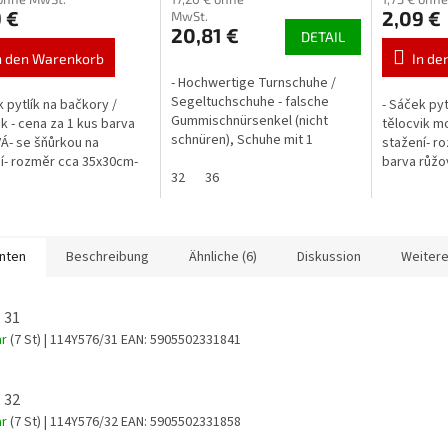
 €
2,09 €
MwSt.
20,81 €
DETAIL
n den Warenkorb
In de
- Hochwertige Turnschuhe /
Segeltuchschuhe - falsche
k pytlík na bačkory /
- Sáček pyt
Gummischnürsenkel (nicht
ik - cena za 1 kus barva
tělocvik m
schnüren), Schuhe mit 1
- se šňůrkou na
stažení- r
Klettverschluss - Die Schuhe
í- rozměr cca 35x30cm-
barva růžo
sind leicht und bequem - Textil
32
36
růžová
mit...
anten
Beschreibung
Ähnliche (6)
Diskussion
Weitere
 31
ar
(7 St)
| 114Y576/31
EAN:
5905502331841
 32
ar
(7 St)
| 114Y576/32
EAN:
5905502331858