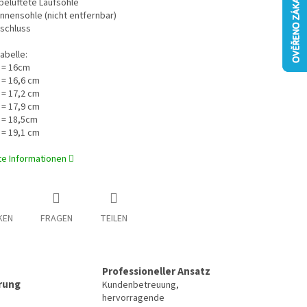
belüftete Laufsohle
Innensohle (nicht entfernbar)
rschluss
abelle:
 = 16cm
 = 16,6 cm
 = 17,2 cm
 = 17,9 cm
 = 18,5cm
 = 19,1 cm
rte Informationen
KEN
FRAGEN
TEILEN
Professioneller Ansatz
erung
Kundenbetreuung,
hervorragende