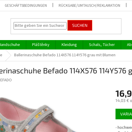
GESCHÄFTSBEDINGUNGEN
RÜCKGABE/UMTAUSCH/REKLAMATION
SUCHEN
Handschuhe
Pláštěnky
Kleidung
Schals, Tücher
Ab
he
Ballerinaschuhe Befado 114X576 114Y576 grau mit Blumen
lerinaschuhe Befado 114X576 114Y576 
BEFADO
16,
14,03 € 
Verkaufs
VARI
-
hochwer