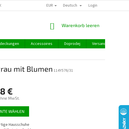
EUR
Deutsch
GROSSHANDEL
Login
WARENKORB
Warenkorb leeren
deckungen
Accessoires
Doprodej
Versand und Zahlung
grau mit Blumen
114Y576/31
98 €
ohne MwSt.
preis:
ANTE WÄHLEN
tige Hausschuhe