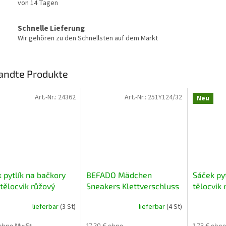
von 14 Tagen
Schnelle Lieferung
Wir gehören zu den Schnellsten auf dem Markt
andte Produkte
Art.-Nr.:
24362
Art.-Nr.:
251Y124/32
Neu
 pytlík na bačkory
BEFADO Mädchen
Sáček pyt
tělocvik růžový
Sneakers Klettverschluss
tělocvik 
Regenbogen Rosa 35
lieferbar
(3 St)
lieferbar
(4 St)
 ohne MwSt.
17,20 € ohne
1,73 € ohn