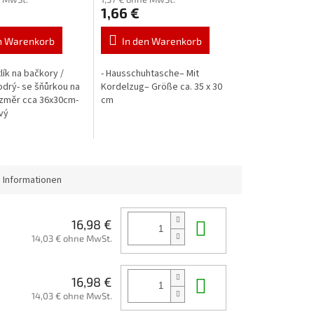
1,66 €
n Warenkorb
In den Warenkorb
lík na bačkory /
- Hausschuhtasche– Mit
odrý- se šňůrkou na
Kordelzug– Größe ca. 35 x 30
ozměr cca 36x30cm-
cm
vý
 Informationen
In den Waren
16,98 €
14,03 € ohne MwSt.
In den Waren
16,98 €
14,03 € ohne MwSt.