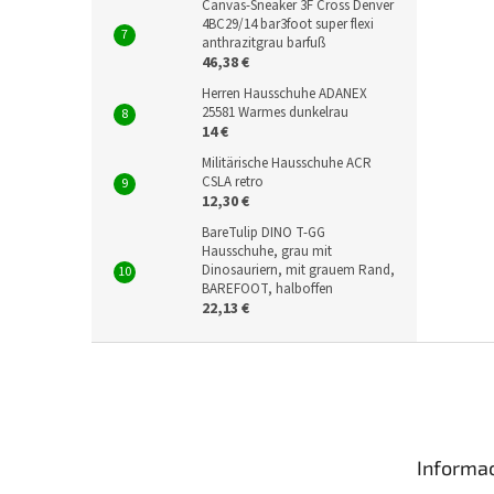
Canvas-Sneaker 3F Cross Denver
4BC29/14 bar3foot super flexi
anthrazitgrau barfuß
46,38 €
Herren Hausschuhe ADANEX
25581 Warmes dunkelrau
14 €
Militärische Hausschuhe ACR
CSLA retro
12,30 €
BareTulip DINO T-GG
Hausschuhe, grau mit
Dinosauriern, mit grauem Rand,
BAREFOOT, halboffen
22,13 €
F
u
ß
z
e
Informac
i