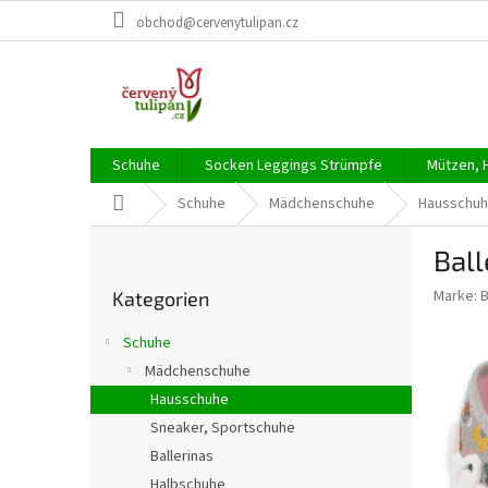
Zum
obchod@cervenytulipan.cz
Inhalt
springen
Schuhe
Socken Leggings Strümpfe
Mützen, 
Startseite
Schuhe
Mädchenschuhe
Hausschu
S
Bal
e
Kategorien
i
Marke:
Kategorien
überspringen
t
e
Schuhe
n
Mädchenschuhe
l
Hausschuhe
e
i
Sneaker, Sportschuhe
s
Ballerinas
t
Halbschuhe