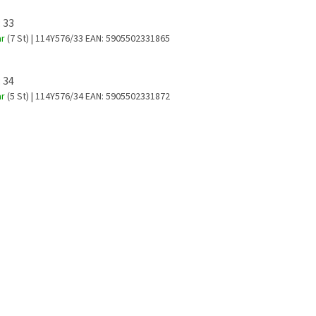
 33
ar
(7 St)
| 114Y576/33
EAN:
5905502331865
 34
ar
(5 St)
| 114Y576/34
EAN:
5905502331872