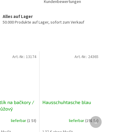
Kundenbewertungen
Alles auf Lager
50.000 Produkte auf Lager, sofort zum Verkauf
Art.-Nr.:
13174
Art.-Nr.:
24365
lík na bačkory /
Hausschuhtasche blau
růžový
Nächstes
lieferbar
(1 St)
lieferbar
(191 St)
Produkt
e MwSt.
1,37 € ohne MwSt.