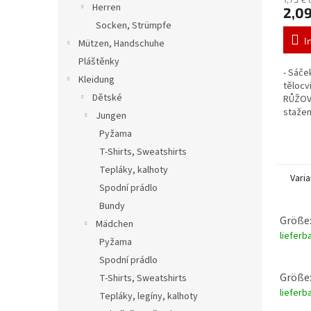
Herren
2,09
Socken, Strümpfe
I
Mützen, Handschuhe
Pláštěnky
- Sáče
Kleidung
tělocv
Dětské
RŮŽOVÁ
stažen
Jungen
barva 
Pyžama
T-Shirts, Sweatshirts
Tepláky, kalhoty
Vari
Spodní prádlo
Bundy
Größe:
Mädchen
lieferb
Pyžama
Spodní prádlo
Größe:
T-Shirts, Sweatshirts
lieferb
Tepláky, legíny, kalhoty