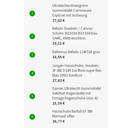
Ultraleichte khakigrüne
Gummistiefel Camminare
Explorer mit Isolierung
27,62 €
Befado Sneakers / Canvas-
Schuhe 351X034 351Y034 blau
GAME, Klettverschluss
19,11 €
Ballerinas Befado 114X528 grau
16,55 €
Jungen Hausschuhe, Sneakers
3F 3BE3/16R bar3foot super flexi
Blau DINO barefoot
27,62 €
Damen Ultraleicht Gummistiefel
Gefüttert Regenstiefel mit
Einlage Regenschuhe Grün 42
23,36 €
Hausschuhe Barfuß EF 386
Mermaid offen
26,77 €