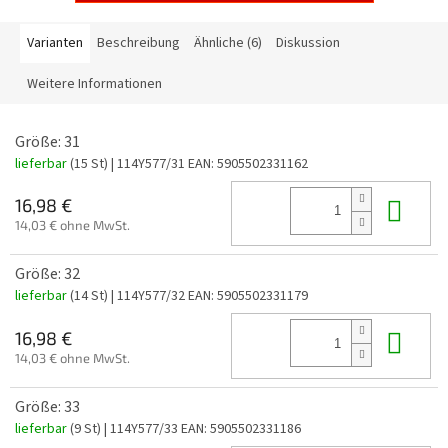
Varianten
Beschreibung
Ähnliche (6)
Diskussion
Weitere Informationen
Größe: 31
lieferbar
(15 St)
| 114Y577/31
EAN:
5905502331162
In 
16,98 €
14,03 € ohne MwSt.
Größe: 32
lieferbar
(14 St)
| 114Y577/32
EAN:
5905502331179
In 
16,98 €
14,03 € ohne MwSt.
Größe: 33
lieferbar
(9 St)
| 114Y577/33
EAN:
5905502331186