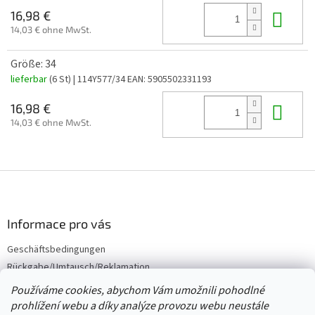
In 
16,98 €
14,03 € ohne MwSt.
Größe: 34
lieferbar
(6 St)
| 114Y577/34
EAN:
5905502331193
In 
16,98 €
14,03 € ohne MwSt.
F
u
ß
z
Informace pro vás
e
Geschäftsbedingungen
i
Rückgabe/Umtausch/Reklamation
l
e
Großhandel
Používáme cookies, abychom Vám umožnili pohodlné
prohlížení webu a díky analýze provozu webu neustále