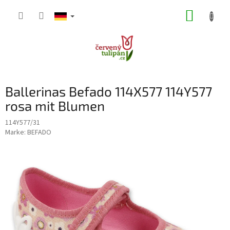
Zum
WARE
Inhalt
springen
Ballerinas Befado 114X577 114Y577
rosa mit Blumen
114Y577/31
Marke:
BEFADO