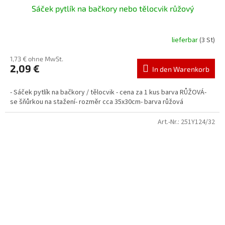
Sáček pytlík na bačkory nebo tělocvik růžový
lieferbar
(3 St)
1,73 € ohne MwSt.
2,09 €
In den Warenkorb
- Sáček pytlík na bačkory / tělocvik - cena za 1 kus barva RŮŽOVÁ-
se šňůrkou na stažení- rozměr cca 35x30cm- barva růžová
Art.-Nr.:
251Y124/32