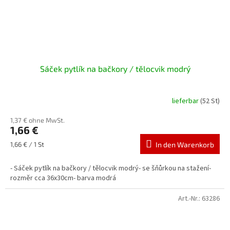
Sáček pytlík na bačkory / tělocvik modrý
lieferbar
(52 St)
1,37 € ohne MwSt.
1,66 €
Verkaufspreis:
1,66 € / 1 St
In den Warenkorb
- Sáček pytlík na bačkory / tělocvik modrý- se šňůrkou na stažení-
rozměr cca 36x30cm- barva modrá
Art.-Nr.:
63286