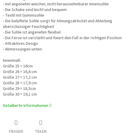
- mit angenehm weicher, nicht herausnehmbarer Innensohle
- Die Schuhe sind leicht und bequem
- Textil mit Gummisohle
- Die belüftete Sohle sorgt für Atmungsaktivität und Ableitung
überschüssiger Feuchtigkeit
- Die Sohle ist angenehm flexibel
- Die Ferse ist verstärkt und fixiert den Fuß in der richtigen Position
- Attraktives Design
- Abmessungen unten:
Innenmaß:
Größe 25 = 16cm
Größe 26 = 16,6 cm
Größe 27 = 17,2 cm
Größe 28 = 17,9 cm
Größe 29 = 18,5cm
Größe 30 = 19,1 cm
Detaillierte Informationen
FRAGEN
TEILEN