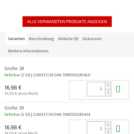
ALLE VERWANDTEN PRODUKTE ANZEIGEN
Varianten
Beschreibung
Ähnliche (6)
Diskussion
Weitere Informationen
Größe: 28
lieferbar
(2 St)
| 116X337/28
EAN:
5905502285410
In 
16,98 €
14,03 € ohne MwSt.
Größe: 30
lieferbar
(1 St)
| 116X337/30
EAN:
5905502285434
In 
16,98 €
14,03 € ohne MwSt.