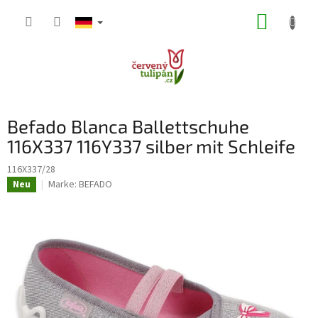
Zum
WARE
Inhalt
springen
Befado Blanca Ballettschuhe
116X337 116Y337 silber mit Schleife
116X337/28
Marke:
BEFADO
Neu