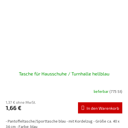
Tasche für Hausschuhe / Turnhalle hellblau
lieferbar
(775 St)
1,37 € ohne MwSt.
1,66 €
In den Warenkorb
- Pantoffeltasche/Sporttasche blau - mit Kordelzug - Größe ca. 40 x
34 cm - Farbe: blau