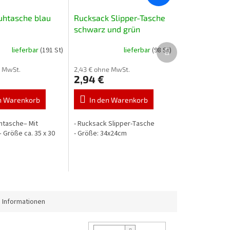
htasche blau
Rucksack Slipper-Tasche
schwarz und grün
Nächstes
lieferbar
(191 St)
lieferbar
(98 St)
Produkt
e MwSt.
2,43 € ohne MwSt.
2,94 €
n Warenkorb
In den Warenkorb
htasche– Mit
- Rucksack Slipper-Tasche
 Größe ca. 35 x 30
- Größe: 34x24cm
 Informationen