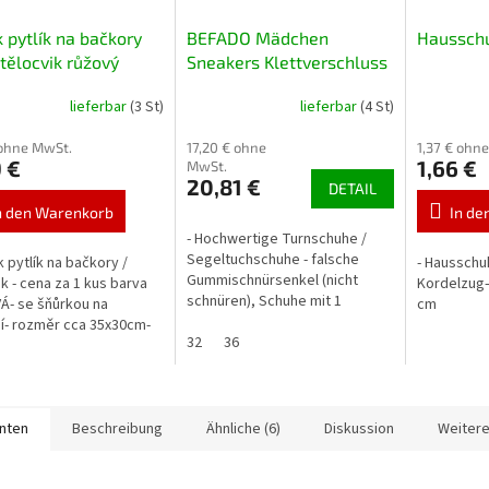
 pytlík na bačkory
BEFADO Mädchen
Hausschu
tělocvik růžový
Sneakers Klettverschluss
Regenbogen Rosa 35
lieferbar
(3 St)
lieferbar
(4 St)
 ohne MwSt.
17,20 € ohne
1,37 € ohn
 €
1,66 €
MwSt.
20,81 €
DETAIL
n den Warenkorb
In de
- Hochwertige Turnschuhe /
Segeltuchschuhe - falsche
k pytlík na bačkory /
- Hausschu
Gummischnürsenkel (nicht
ik - cena za 1 kus barva
Kordelzug–
schnüren), Schuhe mit 1
- se šňůrkou na
cm
Klettverschluss - Die Schuhe
í- rozměr cca 35x30cm-
sind leicht und bequem - Textil
32
36
růžová
mit...
anten
Beschreibung
Ähnliche (6)
Diskussion
Weitere