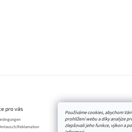
e pro vás
Používáme cookies, abychom Vám
prohlížení webu a díky analýze p
edingungen
zlepšovali jeho funkce, výkon a p
mtausch/Reklamation