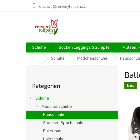
Zum
obchod@cervenytulipan.cz
Inhalt
springen
Schuhe
Socken Leggings Strümpfe
Mützen, 
Startseite
Schuhe
Mädchenschuhe
Hausschu
S
Bal
e
Kategorien
i
Kategorien
überspringen
Neu
t
e
Schuhe
n
Mädchenschuhe
l
Hausschuhe
e
i
Sneaker, Sportschuhe
s
Ballerinas
t
Halbschuhe