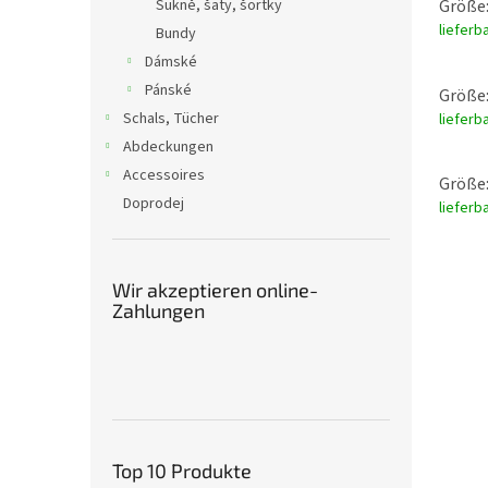
Sukně, šaty, šortky
Größe:
lieferb
Bundy
Dámské
Pánské
Größe:
Schals, Tücher
lieferb
Abdeckungen
Accessoires
Größe:
Doprodej
lieferb
Wir akzeptieren online-
Zahlungen
Top 10 Produkte