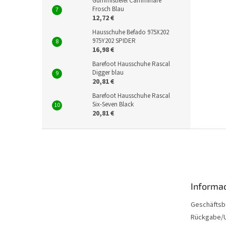
Gummistiefel Camminare
Frosch Blau
12,72 €
Hausschuhe Befado 975X202
975Y202 SPIDER
16,98 €
Barefoot Hausschuhe Rascal
Digger blau
20,81 €
Barefoot Hausschuhe Rascal
Six-Seven Black
20,81 €
F
u
ß
z
e
Informac
i
l
Geschäftsb
e
Rückgabe/U