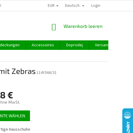
EUR
Deutsch
GROSSHANDEL
Login
WARENKORB
Warenkorb leeren
deckungen
Accessoires
Doprodej
Versand und Zahlung
mit Zebras
114Y566/31
98 €
ohne MwSt.
preis:
ANTE WÄHLEN
tige Hausschuhe