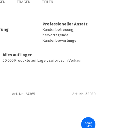
KEN
FRAGEN
TEILEN
Professioneller Ansatz
erung
Kundenbetreuung,
hervorragende
Kundenbewertungen
Alles auf Lager
50.000 Produkte auf Lager, sofort zum Verkauf
Art.-Nr.:
24365
Art.-Nr.:
58039
3,36 €
–12 %