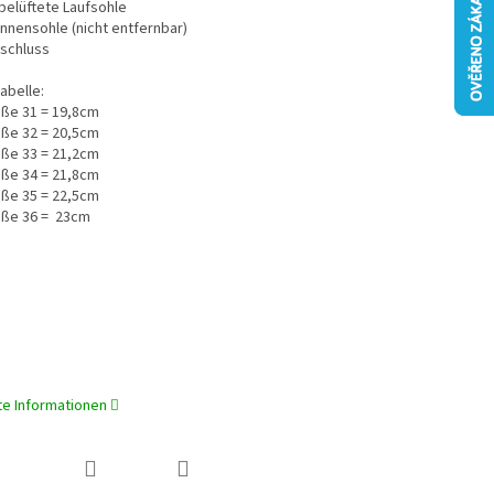
belüftete Laufsohle
Innensohle (nicht entfernbar)
rschluss
abelle:
ße 31 = 19,8cm
ße 32 = 20,5cm
ße 33 = 21,2cm
ße 34 = 21,8cm
ße 35 = 22,5cm
ße 36 = 23cm
rte Informationen