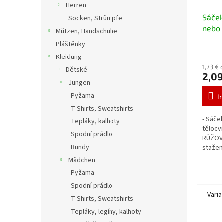
Herren
Sáček
Socken, Strümpfe
nebo 
Mützen, Handschuhe
Pláštěnky
Kleidung
1,73 €
Dětské
2,09
Jungen
Pyžama
I
T-Shirts, Sweatshirts
- Sáče
Tepláky, kalhoty
tělocv
Spodní prádlo
RŮŽOVÁ
Bundy
stažen
barva 
Mädchen
Pyžama
Spodní prádlo
Vari
T-Shirts, Sweatshirts
Tepláky, legíny, kalhoty