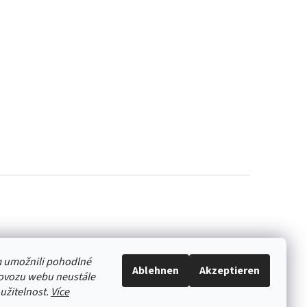
 umožnili pohodlné
Ablehnen
Akzeptieren
rovozu webu neustále
oužitelnost.
Více