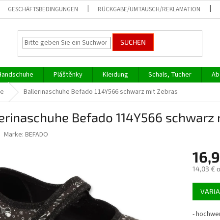
GESCHÄFTSBEDINGUNGEN
RÜCKGABE/UMTAUSCH/REKLAMATION
SUCHEN
Handschuhe
Pláštěnky
Kleidung
Schals, Tücher
Ab
he
Ballerinaschuhe Befado 114Y566 schwarz mit Zebras
lerinaschuhe Befado 114Y566 schwarz 
Marke:
BEFADO
16,
14,03 € 
Verkaufs
VARI
-
hochwer