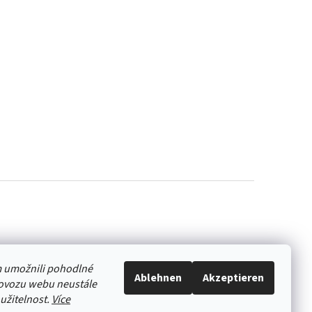
 umožnili pohodlné
Ablehnen
Akzeptieren
rovozu webu neustále
oužitelnost.
Více