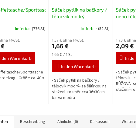
ffeltasche/Sporttasche
Sáček pytlík na bačkory /
Sáček py
tělocvik modrý
nebo těl
lieferbar
(776 St)
lieferbar
(52 St)
 ohne MwSt.
1,37 € ohne MwSt.
1,73 € ohn
 €
1,66 €
2,09 €
Verkaufspreis:
1,66 € / 1 St
n den Warenkorb
In de
In den Warenkorb
offeltasche/Sporttasche
- Sáček pyt
Kordelzug - Größe ca. 40 x
tělocvik - 
- Sáček pytlík na bačkory /
RŮŽOVÁ- se
tělocvik modrý- se šňůrkou na
stažení- r
stažení- rozměr cca 36x30cm-
barva růžo
barva modrá
anten
Beschreibung
Ähnliche (6)
Diskussion
Weitere