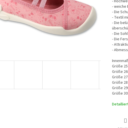
- Hochwer
- weiche 
- Die Sch
- Textil 
- Die bel
überschü
- Die Soh
- Die Fers
- Attrakt
- Abmess
Innenmaß
Größe 25
Größe 26
Größe 27
Größe 28
Größe 29
Größe 30
Detaillie