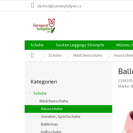
Zum
obchod@cervenytulipan.cz
Inhalt
springen
Schuhe
Socken Leggings Strümpfe
Mützen, 
Startseite
Schuhe
Mädchenschuhe
Hausschu
S
Ball
e
Kategorien
i
116X335
Kategorien
überspringen
t
Marke:
e
Schuhe
n
Mädchenschuhe
l
Hausschuhe
e
i
Sneaker, Sportschuhe
s
Ballerinas
t
Halbschuhe