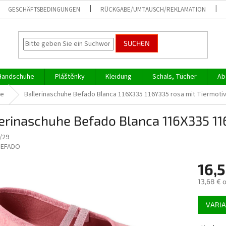
GESCHÄFTSBEDINGUNGEN
RÜCKGABE/UMTAUSCH/REKLAMATION
SUCHEN
Handschuhe
Pláštěnky
Kleidung
Schals, Tücher
Ab
he
Ballerinaschuhe Befado Blanca 116X335 116Y335 rosa mit Tiermoti
erinaschuhe Befado Blanca 116X335 11
/29
BEFADO
16,5
13,68 € 
Verkaufs
VARI