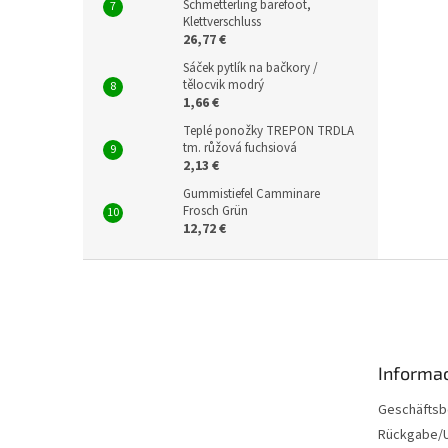
Schmetterling barefoot,
Klettverschluss
26,77 €
Sáček pytlík na bačkory /
tělocvik modrý
1,66 €
Teplé ponožky TREPON TRDLA
tm. růžová fuchsiová
2,13 €
Gummistiefel Camminare
Frosch Grün
12,72 €
F
u
ß
z
e
Informac
i
l
Geschäftsb
e
Rückgabe/U