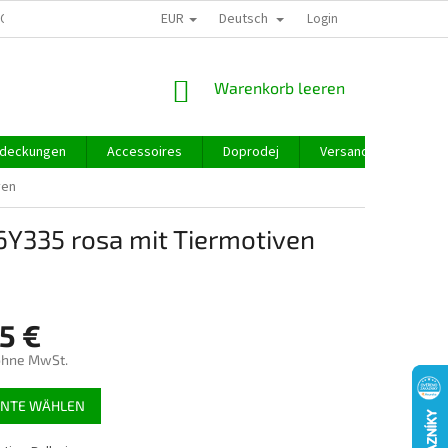
EUR
Deutsch
GROSSHANDEL
Login
WARENKORB
Warenkorb leeren
deckungen
Accessoires
Doprodej
Versand und Zahlung
ven
6Y335 rosa mit Tiermotiven
5 €
ohne MwSt.
preis:
ANTE WÄHLEN