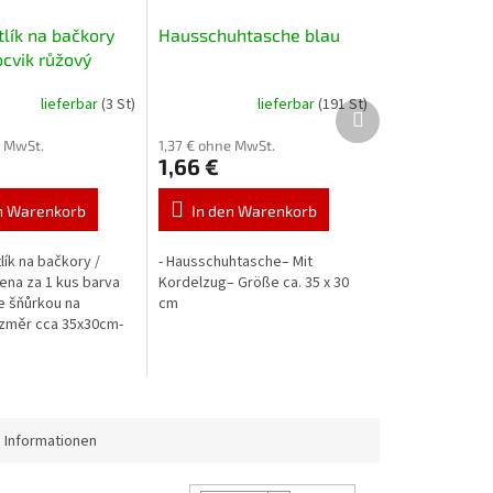
tlík na bačkory
Hausschuhtasche blau
ocvik růžový
lieferbar
(3 St)
lieferbar
(191 St)
Nächstes
Produkt
e MwSt.
1,37 € ohne MwSt.
1,66 €
n Warenkorb
In den Warenkorb
lík na bačkory /
- Hausschuhtasche– Mit
cena za 1 kus barva
Kordelzug– Größe ca. 35 x 30
 šňůrkou na
cm
ozměr cca 35x30cm-
vá
 Informationen