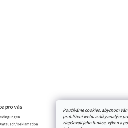
e pro vás
Používáme cookies, abychom Vám
prohlížení webu a díky analýze p
edingungen
zlepšovali jeho funkce, výkon a p
mtausch/Reklamation