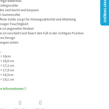
tige Ballerinas
Einlegesohle
uhe sind leicht und bequem
mit Gummisohle
üftete Sohle sorgt für Atmungsaktivität und Ableitung
ssiger Feuchtigkeit
le ist angenehm flexibel
e ist verstärkt und fixiert den Fuß in der richtigen Position
ives Design
ungen unten:
:
 = 16cm
 = 16,6 cm
 = 17,2 cm
 = 17,9 cm
 = 18,5cm
 = 19,1 cm
rte Informationen