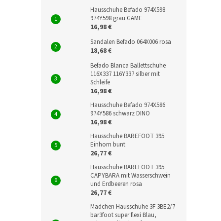
Hausschuhe Befado 974X598
974Y598 grau GAME
16,98 €
Sandalen Befado 064X006 rosa
18,68 €
Befado Blanca Ballettschuhe
116X337 116Y337 silber mit
Schleife
16,98 €
Hausschuhe Befado 974X586
974Y586 schwarz DINO
16,98 €
Hausschuhe BAREFOOT 395
Einhorn bunt
26,77 €
Hausschuhe BAREFOOT 395
CAPYBARA mit Wasserschwein
und Erdbeeren rosa
26,77 €
Mädchen Hausschuhe 3F 3BE2/7
bar3foot super flexi Blau,