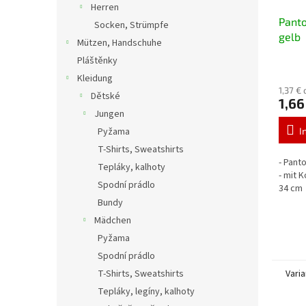
Herren
Panto
Socken, Strümpfe
gelb
Mützen, Handschuhe
Pláštěnky
Kleidung
1,37 €
Dětské
1,66
Jungen
Pyžama
I
T-Shirts, Sweatshirts
- Pant
Tepláky, kalhoty
- mit 
Spodní prádlo
34 cm
Bundy
Mädchen
Pyžama
Spodní prádlo
T-Shirts, Sweatshirts
Vari
Tepláky, legíny, kalhoty