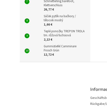
Schmetterling barefoot,
Klettverschluss
26,77 €
Sáček pytlík na bačkory /
tělocvik modrý
1,66 €
Teplé ponožky TREPON TRDLA
tm. růžová fuchsiová
2,13 €
Gummistiefel Camminare
Frosch Grün
12,72 €
F
u
ß
z
e
Informac
i
l
Geschäftsb
e
Rückgabe/U