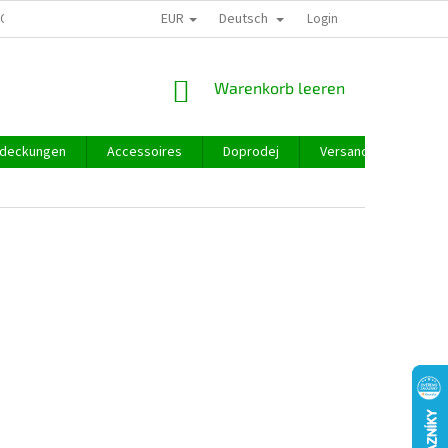
EUR
Deutsch
GROSSHANDEL
Login
WARENKORB
Warenkorb leeren
deckungen
Accessoires
Doprodej
Versand und Zahlung