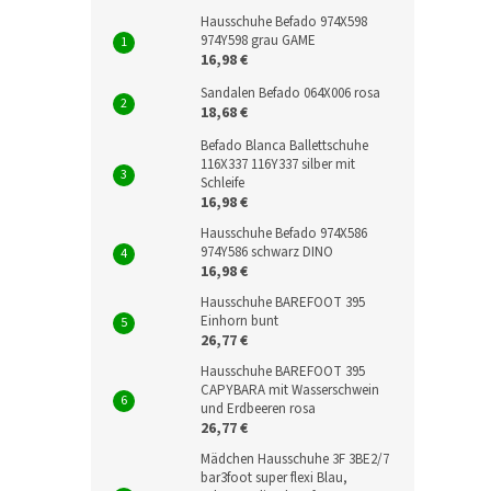
Hausschuhe Befado 974X598
974Y598 grau GAME
16,98 €
Sandalen Befado 064X006 rosa
18,68 €
Befado Blanca Ballettschuhe
116X337 116Y337 silber mit
Schleife
16,98 €
Hausschuhe Befado 974X586
974Y586 schwarz DINO
16,98 €
Hausschuhe BAREFOOT 395
Einhorn bunt
26,77 €
Hausschuhe BAREFOOT 395
CAPYBARA mit Wasserschwein
und Erdbeeren rosa
26,77 €
Mädchen Hausschuhe 3F 3BE2/7
bar3foot super flexi Blau,