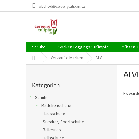
Zum
obchod@cervenytulipan.cz
Inhalt
springen
Schuhe
Socken Leggings Strümpfe
Mützen, 
Startseite
Verkaufte Marken
ALVI
S
ALVI
e
Kategorien
i
Kategorien
überspringen
t
Es wurd
e
Schuhe
n
Mädchenschuhe
l
Hausschuhe
e
i
Sneaker, Sportschuhe
s
Ballerinas
t
Halbschuhe