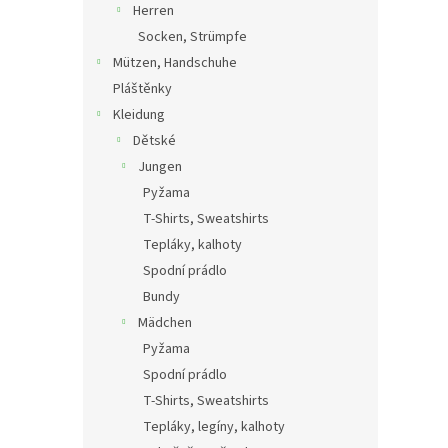
Herren
Socken, Strümpfe
Mützen, Handschuhe
Pláštěnky
Kleidung
Dětské
Jungen
Pyžama
T-Shirts, Sweatshirts
Tepláky, kalhoty
Spodní prádlo
Bundy
Mädchen
Pyžama
Spodní prádlo
T-Shirts, Sweatshirts
Tepláky, legíny, kalhoty