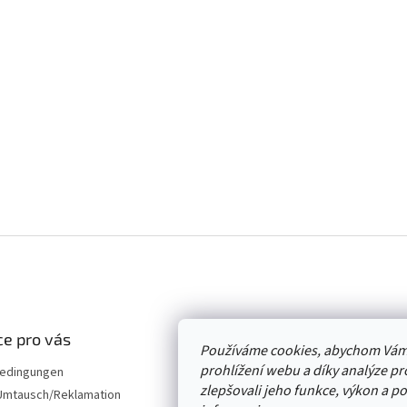
e pro vás
Používáme cookies, abychom Vám
prohlížení webu a díky analýze p
edingungen
zlepšovali jeho funkce, výkon a p
mtausch/Reklamation