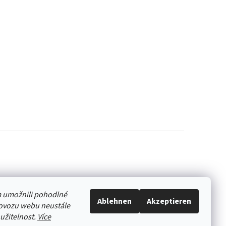
 umožnili pohodlné
Ablehnen
Akzeptieren
rovozu webu neustále
oužitelnost.
Více