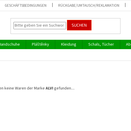
GESCHÄFTSBEDINGUNGEN
RÜCKGABE/UMTAUSCH/REKLAMATION
SUCHEN
Handschuhe
Pláštěnky
Kleidung
Schals, Tücher
Ab
en keine Waren der Marke
ALVI
gefunden....