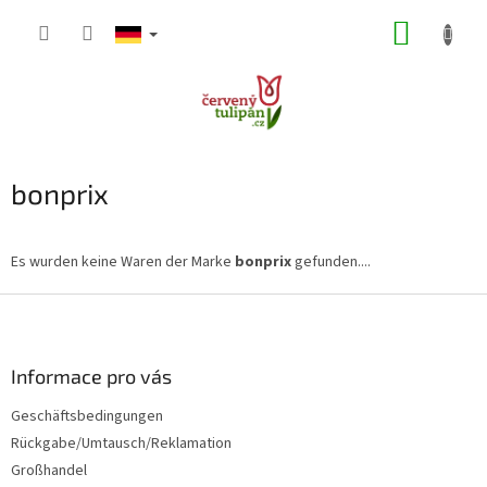
Zum
WARE
Inhalt
springen
bonprix
Es wurden keine Waren der Marke
bonprix
gefunden....
F
u
ß
z
Informace pro vás
e
Geschäftsbedingungen
i
Rückgabe/Umtausch/Reklamation
l
e
Großhandel