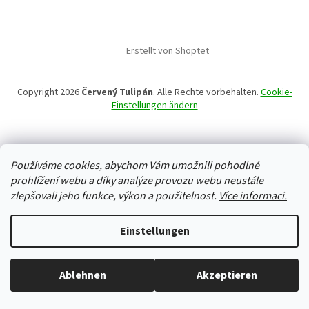
Erstellt von Shoptet
Copyright 2026
Červený Tulipán
. Alle Rechte vorbehalten.
Cookie-
Einstellungen ändern
Používáme cookies, abychom Vám umožnili pohodlné
prohlížení webu a díky analýze provozu webu neustále
zlepšovali jeho funkce, výkon a použitelnost.
Více informaci.
Einstellungen
Ablehnen
Akzeptieren
Alles ist auf Lager, wir versenden jeden Werktag.