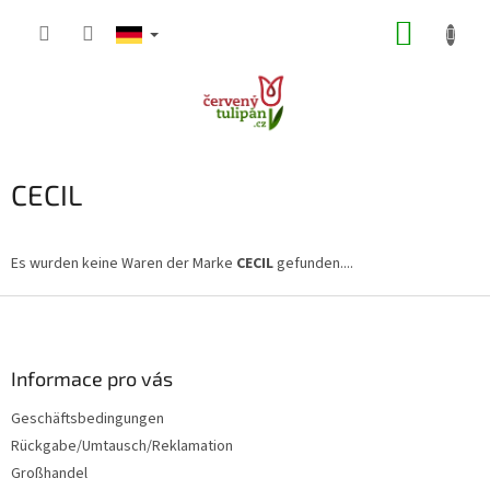
Zum
WARE
Inhalt
springen
CECIL
Es wurden keine Waren der Marke
CECIL
gefunden....
F
u
ß
z
Informace pro vás
e
Geschäftsbedingungen
i
Rückgabe/Umtausch/Reklamation
l
e
Großhandel