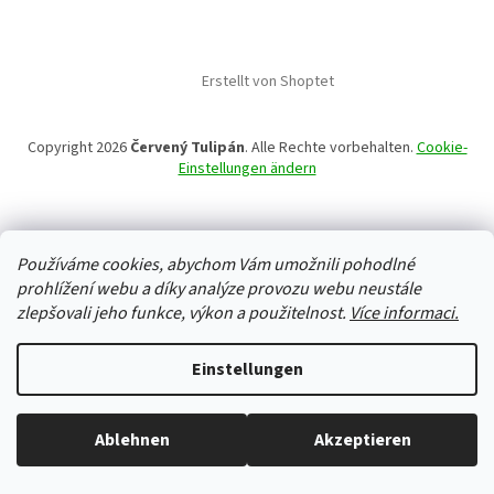
Erstellt von Shoptet
Copyright 2026
Červený Tulipán
. Alle Rechte vorbehalten.
Cookie-
Einstellungen ändern
Používáme cookies, abychom Vám umožnili pohodlné
prohlížení webu a díky analýze provozu webu neustále
zlepšovali jeho funkce, výkon a použitelnost.
Více informaci.
Einstellungen
Ablehnen
Akzeptieren
Alles ist auf Lager, wir versenden jeden Werktag.