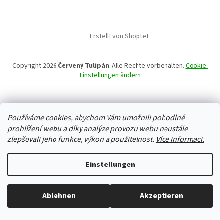
Erstellt von Shoptet
Copyright 2026
Červený Tulipán
. Alle Rechte vorbehalten.
Cookie-
Einstellungen ändern
Používáme cookies, abychom Vám umožnili pohodlné
prohlížení webu a díky analýze provozu webu neustále
zlepšovali jeho funkce, výkon a použitelnost.
Více informaci.
Einstellungen
Ablehnen
Akzeptieren
Alles ist auf Lager, wir versenden jeden Werktag.