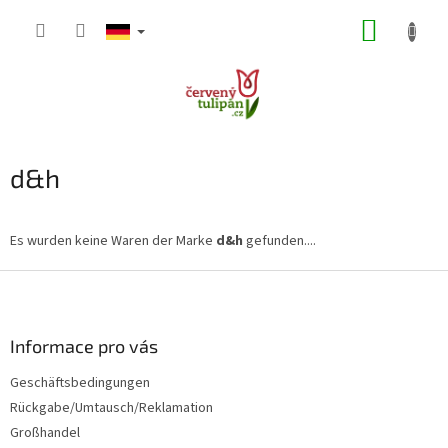
Zum
WARE
Inhalt
springen
d&h
Es wurden keine Waren der Marke
d&h
gefunden....
F
u
ß
z
Informace pro vás
e
Geschäftsbedingungen
i
Rückgabe/Umtausch/Reklamation
l
e
Großhandel