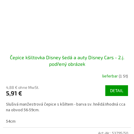
Čepice kšiltovka Disney šedá a auty Disney Cars - 2.j.
podřený obrázek
lieferbar
(1 St)
4,88 € ohne MwSt.
DETAIL
5,91 €
Slušivá manžestrová čepice s kšiltem - barva sv. hnědá.Vhodná cca
na obvod 56-59cm.
54cm
Art.-Nr.:
53795/50