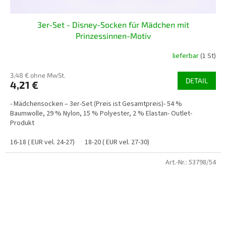
3er-Set - Disney-Socken für Mädchen mit
Prinzessinnen-Motiv
lieferbar
(1 St)
3,48 € ohne MwSt.
DETAIL
4,21 €
- Mädchensocken – 3er-Set (Preis ist Gesamtpreis)- 54 %
Baumwolle, 29 % Nylon, 15 % Polyester, 2 % Elastan- Outlet-
Produkt
16-18 ( EUR vel. 24-27)
18-20 ( EUR vel. 27-30)
Art.-Nr.:
53798/54