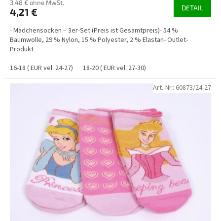
3,48 € ohne MwSt.
DETAIL
4,21 €
- Mädchensocken – 3er-Set (Preis ist Gesamtpreis)- 54 %
Baumwolle, 29 % Nylon, 15 % Polyester, 2 % Elastan- Outlet-
Produkt
16-18 ( EUR vel. 24-27)
18-20 ( EUR vel. 27-30)
Art.-Nr.:
60873/24-27