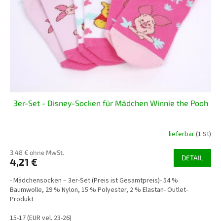
e
t
r
i
P
e
r
r
o
u
d
n
u
g
k
t
3er-Set - Disney-Socken für Mädchen Winnie the Pooh
e
lieferbar
(1 St)
3,48 € ohne MwSt.
DETAIL
4,21 €
- Mädchensocken – 3er-Set (Preis ist Gesamtpreis)- 54 %
Baumwolle, 29 % Nylon, 15 % Polyester, 2 % Elastan- Outlet-
Produkt
15-17 (EUR vel. 23-26)