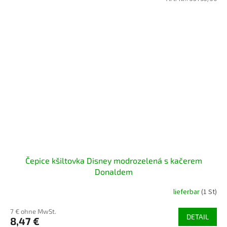
Čepice kšiltovka Disney modrozelená s kačerem
Donaldem
lieferbar
(1 St)
7 € ohne MwSt.
DETAIL
8,47 €