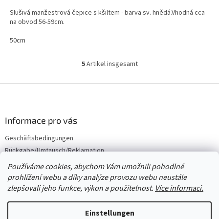
Slušivá manžestrová čepice s kšiltem - barva sv. hnědá.Vhodná cca
na obvod 56-59cm.
50cm
5
Artikel insgesamt
S
t
e
F
u
u
e
ß
r
z
Informace pro vás
e
e
l
Geschäftsbedingungen
i
e
Rückgabe/Umtausch/Reklamation
m
l
e
e
Großhandel
Používáme cookies, abychom Vám umožnili pohodlné
n
prohlížení webu a díky analýze provozu webu neustále
t
zlepšovali jeho funkce, výkon a použitelnost.
Více informaci.
e
d
Erstellt von Shoptet
e
Einstellungen
r