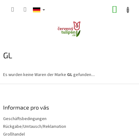
Zum
WARE
Inhalt
springen
GL
Es wurden keine Waren der Marke
GL
gefunden....
F
u
ß
z
Informace pro vás
e
Geschäftsbedingungen
i
Rückgabe/Umtausch/Reklamation
l
e
Großhandel