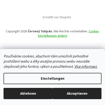
Erstellt von Shoptet
Copyright 2026
Červený Tulipán
. Alle Rechte vorbehalten.
Cookie-
Einstellungen ändern
Používáme cookies, abychom Vám umožnili pohodlné
prohlížení webu a díky analýze provozu webu neustále
zlepšovali jeho funkce, výkon a použitelnost.
Více informaci.
Einstellungen
Ablehnen
Akzeptieren
Alles ist auf Lager, wir versenden jeden Werktag.