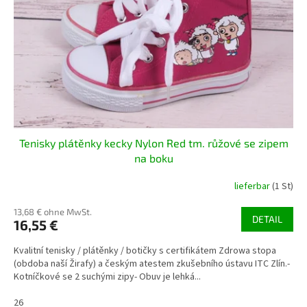
e
t
r
i
P
e
r
r
o
u
d
n
u
g
k
t
Tenisky plátěnky kecky Nylon Red tm. růžové se zipem
e
na boku
lieferbar
(1 St)
13,68 € ohne MwSt.
DETAIL
16,55 €
Kvalitní tenisky / plátěnky / botičky s certifikátem Zdrowa stopa
(obdoba naší Žirafy) a českým atestem zkušebního ústavu ITC Zlín.-
Kotníčkové se 2 suchými zipy- Obuv je lehká...
26