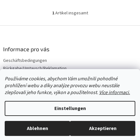
1
Artikel insgesamt
S
t
e
F
u
u
e
ß
r
z
Informace pro vás
e
e
l
Geschäftsbedingungen
i
e
Rückgabe/Umtausch/Reklamation
m
l
e
e
Großhandel
Používáme cookies, abychom Vám umožnili pohodlné
n
prohlížení webu a díky analýze provozu webu neustále
t
zlepšovali jeho funkce, výkon a použitelnost.
Více informaci.
e
d
Erstellt von Shoptet
e
Einstellungen
r
L
i
Copyright 2026
Červený Tulipán
. Alle Rechte vorbehalten.
Cookie-
Ablehnen
Akzeptieren
s
Einstellungen ändern
Alles ist auf Lager, wir versenden jeden Werktag.
t