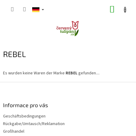
Zum
WARE
Inhalt
springen
REBEL
Es wurden keine Waren der Marke
REBEL
gefunden....
F
u
ß
z
Informace pro vás
e
Geschäftsbedingungen
i
Rückgabe/Umtausch/Reklamation
l
e
Großhandel