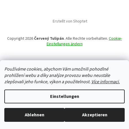
Erstellt von Shoptet
Copyright 2026
Červený Tulipán
. Alle Rechte vorbehalten.
Cookie-
Einstellungen ändern
Používáme cookies, abychom Vám umožnili pohodlné
prohlížení webu a díky analýze provozu webu neustále
zlepšovali jeho funkce, výkon a použitelnost.
Více informaci.
Einstellungen
Ablehnen
Akzeptieren
Alles ist auf Lager, wir versenden jeden Werktag.