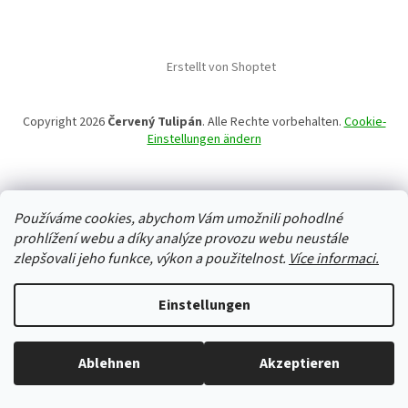
Erstellt von Shoptet
Copyright 2026
Červený Tulipán
. Alle Rechte vorbehalten.
Cookie-
Einstellungen ändern
Používáme cookies, abychom Vám umožnili pohodlné
prohlížení webu a díky analýze provozu webu neustále
zlepšovali jeho funkce, výkon a použitelnost.
Více informaci.
Einstellungen
Ablehnen
Akzeptieren
Alles ist auf Lager, wir versenden jeden Werktag.